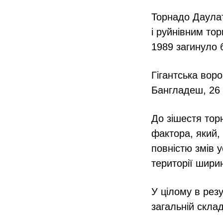
Торнадо Даула
і руйнівним то
1989 загинуло 
Гігантська вор
Бангладеш, 26 
До зішестя тор
фактора, який,
повністю змів у
території шири
У цілому в рез
загальній скла