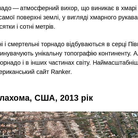
адо — атмосферний вихор, що виникає в хмарі
самої поверхні землі, у вигляді хмарного рукав
ятки і сотні метрів.
і і смертельні торнадо відбуваються в серці Пів
винувачують унікальну топографію континенту. 
орнадо і в інших частинах світу. Наймасштабніші
мериканський сайт Ranker.
лахома, США, 2013 рік