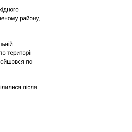
хідного
леному району,
льній
по території
ройшовся по
ілилися після