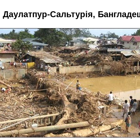
 Даулатпур-Сальтурія, Бангладеш