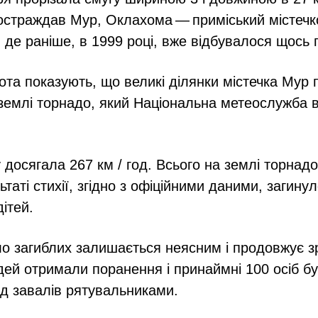
остраждав Мур, Оклахома — приміський містечк
, де раніше, в 1999 році, вже відбувалося щось 
ота показують, що великі ділянки містечка Мур 
 землі торнадо, який Національна метеослужба 
 досягала 267 км / год. Всього на землі торнад
таті стихії, згідно з офіційними даними, загину
ітей.
о загиблих залишається неясним і продовжує з
ей отримали поранення і принаймні 100 осіб б
д завалів рятувальниками.