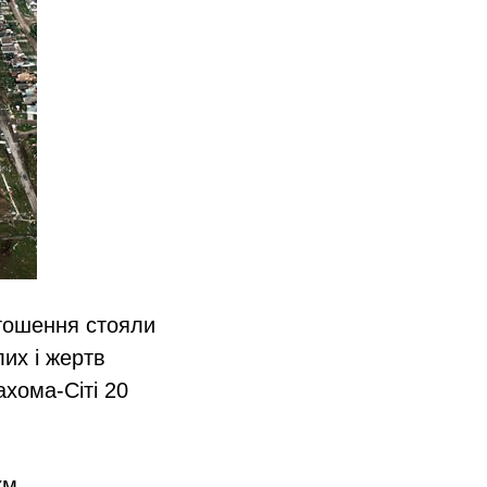
стошення стояли
их і жертв
хома-Сіті 20
км.