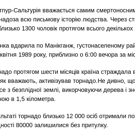
тпур-Сальтурія вважається самим смертоносни
рнадоза всю письмову історію людства. Через ст
близько 1300 чоловік протягом всього декількох
онка вдарила по Манікганж, густонаселеному ра
квітня 1989 року, приблизно о 6:00 вечора за м
надо протягом шести місяців країна страждала 
 як вважають, активізував торнадо.Не дивно, щ
се з безплідної землі, викорчовуючи дерева і з
ною в 1,5 кілометра.
ультаті торнадо близько 12 000 осіб отримали по
дності 80000 залишилися без притулку.