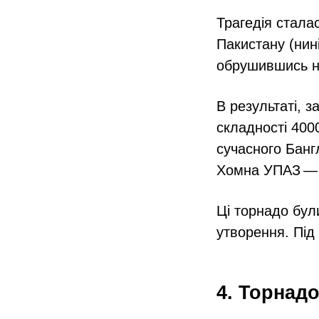
Трагедія стала
Пакистану (нин
обрушившись на 
В результаті, з
складності 4000
сучасного Бан
Хомна УПАЗ — ч
Ці торнадо бул
утворення. Під
4. Торнад