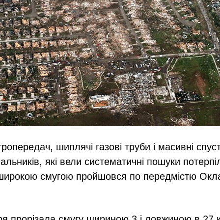
ктропередач, шиплячі газові труби і масивні спу
альників, які вели систематичні пошуки потерпіл
 широкою смугою пройшовся по передмістю Окла
ря прорізала смугу шириною 3 і довжиною в 27 