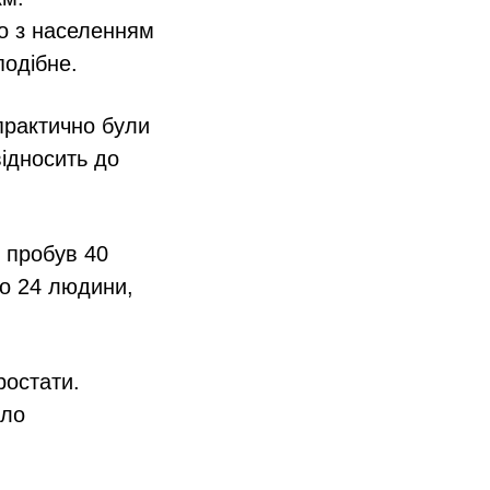
о з населенням
подібне.
практично були
відносить до
о пробув 40
ло 24 людини,
ростати.
уло