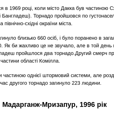
ся в 1969 році, коли місто Дакка був частиною С
і Бангладеш). Торнадо пройшовся по густонасе
північно-східні окраїни міста.
агинуло близько 660 осіб, і було поранено в зага
. Як би жахливо це не звучало, але в той день 
гладеш пройшлося два торнадо.Другий смерч п
астини області Комілла.
и частиною однієї штормовий системи, але розд
 час другого торнадо загинуло 223 людини.
о Мадарганж-Мризапур, 1996 рік