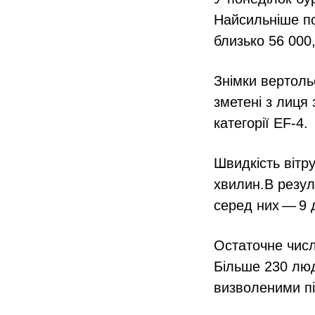
Найсильніше п
близько 56 000
Знімки вертоль
зметені з лиця
категорії EF‑4.
Швидкість вітру
хвилин.В резуль
серед них — 9 д
Остаточне числ
Більше 230 люд
визволеними пі