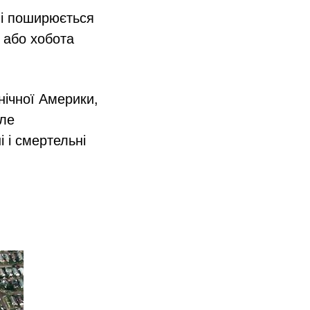
 і поширюється
а або хобота
нічної Америки,
Але
 і смертельні