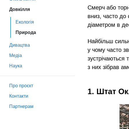
Смерч або торн
Довкілля
вниз, часто до 
Екологія
діаметром в дес
Природа
Найбільш сильн
Дивацтва
у чому часто з
Медіа
зустрічаються т
Наука
з них зібрав а
Про проєкт
1. Штат Ок
Контакти
Партнeрам