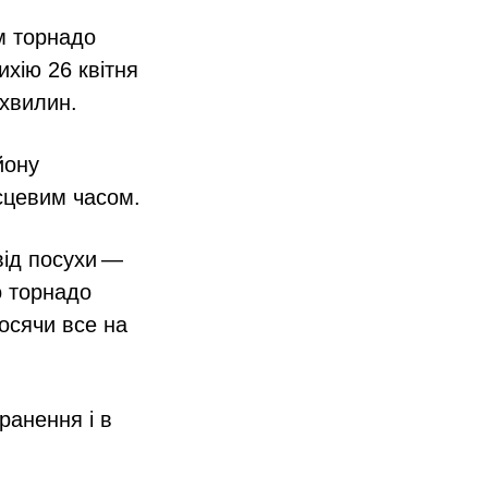
м торнадо
ихію 26 квітня
 хвилин.
йону
ісцевим часом.
від посухи —
о торнадо
носячи все на
ранення і в