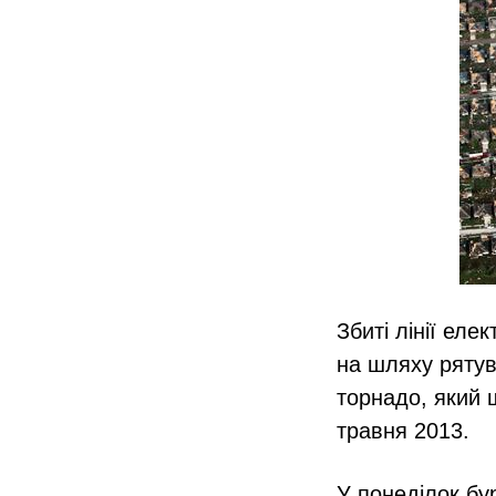
Збиті лінії еле
на шляху рятув
торнадо, який
травня 2013.
У понеділок бу