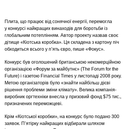
Плита, що працює від сонячної енергії, перемогла
у конкурсі найкращих винаходів для боротьби із
глобальним потеплінням. Автор проекту назвав своє
дітище «Кіотська коробка». Ця складена з картону піч
обходиться всього у п’ять євро, пише «Фокус».
Конкурс був оголошений британською некомерційною
організацією «Форум за майбутнє» (The Forum for the
Future) і газетою Financial Times у листопаді 2008 року.
Метою організаторів було «знайти найбільш дієві
рішення проблеми зміни клімату». Велика компанія-
виробник оргтехніки внесла у призовий фонд $75 тис.,
призначених переможцеві.
Крім «Кіотської коробки», на конкурс було подано 300
заявок. П’ятірку найкращих відбирали шляхом