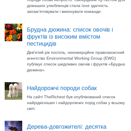
домашніх улюбленців стала їхня здатність
запам’ятовувати і виконувати команди.
Брудна дюжина: список овочів і
фруктів із високим вмістом
пестицидів
Дев'ятий рік поспіль, некомерційне правозахисний
агентство Environmental Working Group (EWG)
публікує список шкідливих овочів і фруктів «Брудна
дюжина».
Найдорожчі породи собак
На сайті TheRichest був опублікований список
найрідкісніших і найдорожчих порід собак у всьому
світі.
Дерева-довгожителі: десятка