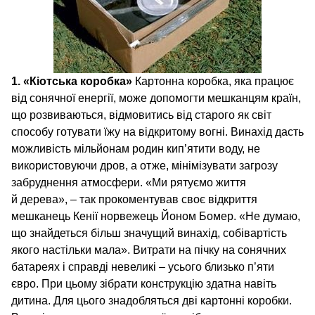
1. «Кіотська коробка»
Картонна коробка, яка працює
від сонячної енергії, може допомогти мешканцям країн,
що розвиваються, відмовитись від старого як світ
способу готувати їжу на відкритому вогні. Винахід дасть
можливість мільйонам родин кип’ятити воду, не
використовуючи дров, а отже, мінімізувати загрозу
забруднення атмосфери. «Ми рятуємо життя
й дерева», – так прокоментував своє відкриття
мешканець Кенії норвежець Йоном Бомер. «Не думаю,
що знайдеться більш значущий винахід, собівартість
якого настільки мала». Витрати на пічку на сонячних
батареях і справді невеликі – усього близько п’яти
євро. При цьому зібрати конструкцію здатна навіть
дитина. Для цього знадобляться дві картонні коробки.