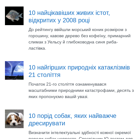
10 найцікавіших живих істот,
відкритих у 2008 році
До рейтингу ввійшли морський коник розміром з
горошину, кавове дерево без кофеїну, примарний
слимак з Уельсу й глибоководна синя риба-
ластівка.
10 найгірших природніх катаклізмів
21 століття
Початок 21-го століття ознаменувався
масштабними природними катастрофами, десять з
яких пропонуємо вашій увазі.
10 порід собак, яких найважче
дресирувати
Визначити інтелектуальні здібності кожної окремої
породи собак непросто. Своєрідним IQ-тестом для