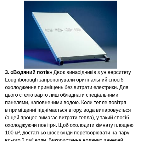
3. «Водяний потік»
Двоє винахідників з університету
Loughborough запропонували оригінальний спосіб
охолодження приміщень без витрати електрики. Для
цього стелю варто лиш обладнати спеціальними
панелями, наповненими водою. Коли тепле повітря
в приміщенні піднімається вгору, вода випаровується
(а цей процес вимагає витрати тепла), у такий спосіб
охолоджуючи повітря. Щоб охолодити кімнату площею
100 м², достатньо щосекунди перетворювати на пару
всього 2 см³ води. Використання водяних панелей