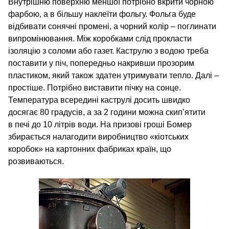
Внутрішню поверхню меншої потрібно вкрити чорною
фарбою, а в більшу наклеїти фольгу. Фольга буде
відбивати сонячні промені, а чорний колір – поглинати
випромінювання. Між коробками слід прокласти
ізоляцію з соломи або газет. Каструлю з водою треба
поставити у піч, попередньо накривши прозорим
пластиком, який також здатен утримувати тепло. Далі –
простіше. Потрібно виставити пічку на сонце.
Температура всередині каструлі досить швидко
досягає 80 градусів, а за 2 години можна скип’ятити
в печі до 10 літрів води. На призові гроші Бомер
збирається налагодити виробництво «кіотських
коробок» на картонних фабриках країн, що
розвиваються.