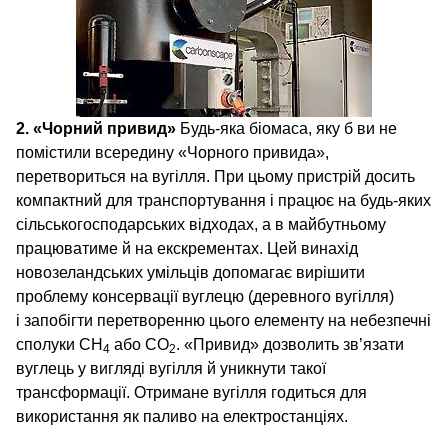
2. «Чорний привид»
Будь-яка біомаса, яку б ви не
помістили всередину «Чорного привида»,
перетвориться на вугілля. При цьому пристрій досить
компактний для транспортування і працює на будь-яких
сільськогосподарських відходах, а в майбутньому
працюватиме й на екскрементах. Цей винахід
новозеландських умільців допомагає вирішити
проблему консервації вуглецю (деревного вугілля)
і запобігти перетворенню цього елементу на небезпечні
сполуки CH
або CO
. «Привид» дозволить зв’язати
4
2
вуглець у вигляді вугілля й уникнути такої
трансформації. Отримане вугілля годиться для
використання як паливо на електростанціях.