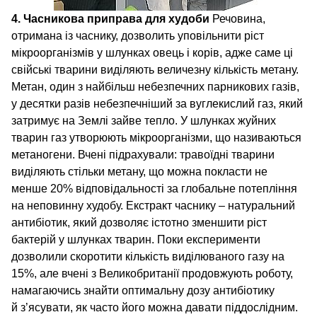
4. Часникова приправа для худоби
Речовина,
отримана із часнику, дозволить уповільнити ріст
мікроорганізмів у шлунках овець і корів, адже саме ці
свійські тварини виділяють величезну кількість метану.
Метан, один з найбільш небезпечних парникових газів,
у десятки разів небезпечніший за вуглекислий газ, який
затримує на Землі зайве тепло. У шлунках жуйних
тварин газ утворюють мікроорганізми, що називаються
метаногени. Вчені підрахували: травоїдні тварини
виділяють стільки метану, що можна покласти не
менше 20% відповідальності за глобальне потепління
на неповинну худобу. Екстракт часнику – натуральний
антибіотик, який дозволяє істотно зменшити ріст
бактерій у шлунках тварин. Поки експерименти
дозволили скоротити кількість виділюваного газу на
15%, але вчені з Великобританії продовжують роботу,
намагаючись знайти оптимальну дозу антибіотику
й з’ясувати, як часто його можна давати піддослідним.