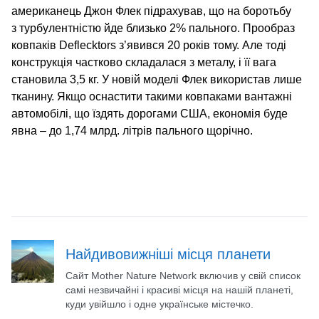
американець Джон Флек підрахував, що на боротьбу
з турбулентністю йде близько 2% пального. Прообраз
ковпаків Deflecktors з’явився 20 років тому. Але тоді
конструкція частково складалася з металу, і її вага
становила 3,5 кг. У новій моделі Флек використав лише
тканину. Якщо оснастити такими ковпаками вантажні
автомобілі, що їздять дорогами США, економія буде
явна – до 1,74 млрд. літрів пального щорічно.
Найдивовижніші місця планети
Сайт Mother Nature Network включив у свій список
самі незвичайні і красиві місця на нашій планеті,
куди увійшло і одне українське містечко.