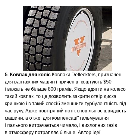
5. Ковпак для коліс
Ковпаки Deflecktors, призначені
для вантажних машин і причепів, коштують $50
і важать не більше 800 грамів. Якщо вдягти на колесо
такий ковпак, то це дозволить закрити отвір диска
кришкою і в такий спосіб зменшити турбулентність під
час руху. Адже повітряний потік сповільнює швидкість
машини, а отже, для компенсації гальмування
і пального витрачається чимало, і вихлопних газів
в атмосферу потрапляє більше. Автор ідеї