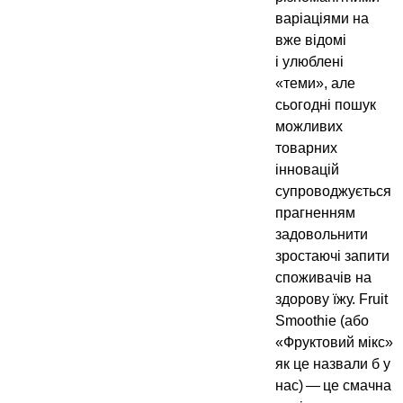
варіаціями на
вже відомі
і улюблені
«теми», але
сьогодні пошук
можливих
товарних
інновацій
супроводжується
прагненням
задовольнити
зростаючі запити
споживачів на
здорову їжу. Fruit
Smoothie (або
«Фруктовий мікс»
як це назвали б у
нас) — це смачна