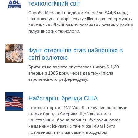
технологічний світ
Спроба Microsoft придбати Yahoo! за $44,6 млрд.
підштовхнула авторів сайту silicon.com сформувати
рейтинг найбільш гучних поглинань останніх років у
галузі високих технологій.
Фунт стерлінгів став найгіршою в
світі валютою
Британська валюта опустилася нижче $ 1,30
вперше з 1985 року, через два тижні після
європейського референдуму.
Найстаріші бренди США
Інтернет-портал 24/7 Wall St. вирушив на пошуки
старих брендів Америки. Щоб вважатися
найстарішим, бренд повинен був залишатися
незмінним: існувати з таким же ім'ям і бути
пов'язаним із тим же самим продуктом.