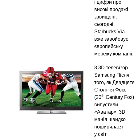
і цифри про
високі продажі
завищені,
сьогодні
Starbucks Via
вже завойовує
європейську
мережу компанії.
8.3D телевізор
Samsung Після
того, як Двадцяте
Століття Фокс
th
(20
Century Fox)
випустили
«Аватар», 3D
манія швидко
поширилася
у світ