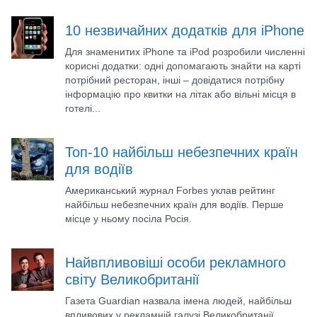
10 незвичайних додатків для iPhone
Для знаменитих iPhone та iPod розробили численні
корисні додатки: одні допомагають знайти на карті
потрібний ресторан, інші – довідатися потрібну
інформацію про квитки на літак або вільні місця в
готелі...
Топ-10 найбільш небезпечних країн
для водіїв
Американський журнал Forbes уклав рейтинг
найбільш небезпечних країн для водіїв. Перше
місце у ньому посіла Росія.
Найвпливовіші особи рекламного
світу Великобританії
Газета Guardian назвала імена людей, найбільш
впливових у рекламній галузі Великобританії.