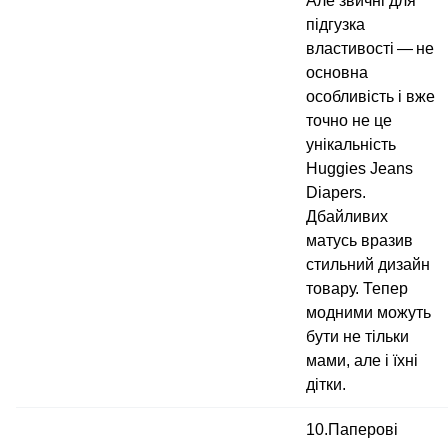
Але звичні для
підгузка
властивості — не
основна
особливість і вже
точно не це
унікальність
Huggies Jeans
Diapers.
Дбайливих
матусь вразив
стильний дизайн
товару. Тепер
модними можуть
бути не тільки
мами, але і їхні
дітки.
10.Паперові