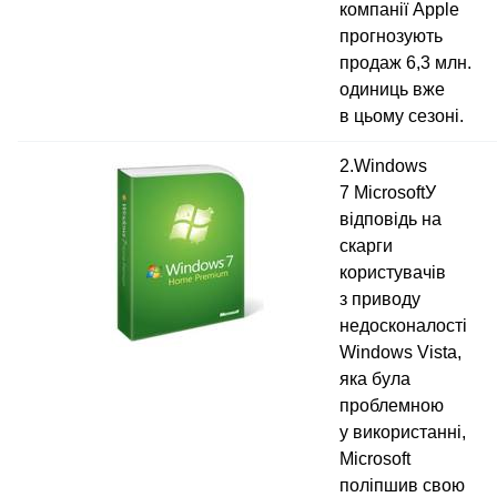
компанії Apple
прогнозують
продаж 6,3 млн.
одиниць вже
в цьому сезоні.
2.Windows
7 MicrosoftУ
відповідь на
скарги
користувачів
з приводу
недосконалості
Windows Vista,
яка була
проблемною
у використанні,
Microsoft
поліпшив свою