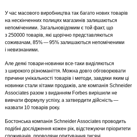
У час масового виробництва так багато нових товарів
на нескінченних полицях магазинів залишаються
непоміченими. Загальновідомим є той факт, що
з 250000 товарів, які щорічно представляються
соживачам, 85% — 95% залишаються непоміченими
і невизнаними.
Але деякі товари-новинки все-таки виділяються
з широкого різноманіття. Можна довго обговорювати
причини унікальності товарів і методи, завдяки яким ці
новинки стали хітами продажів, але компанія Schneider
Associates разом з виданням Forbes вирішили не
вивчати формулу успіху, а затвердити дійсність —
назвати 10 товарів року.
Бостонська компанія Schneider Associates проводить
подібні дослідження кожен рік, відстежуючи пріоритети
споживачів, проводячи опитування тисячі