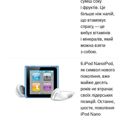
суміш соку
і фруктів. Це
більше ніж напій,
що втамовує
спрагу, — це
вибух вітамінів
і мінералів, який
можна взяти
з собою.
6.iPod NanoiPod,
як символ нового
покоління, вже
майже десять
років не втрачає
своїх лідерських
позицій. Останнє,
шосте, покоління
iPod Nano