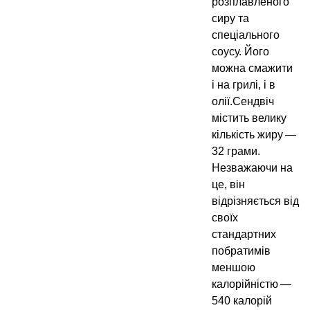
розплавленого
сиру та
спеціального
соусу. Його
можна смажити
і на грилі, і в
олії.Сендвіч
містить велику
кількість жиру —
32 грами.
Незважаючи на
це, він
відрізняється від
своїх
стандартних
побратимів
меншою
калорійністю —
540 калорій