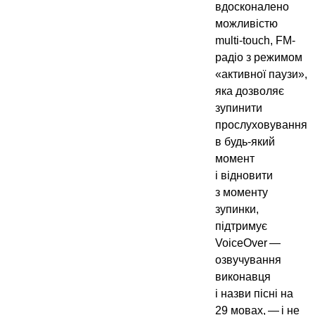
вдосконалено
можливістю
multi-touch, FM-
радіо з режимом
«активної паузи»,
яка дозволяє
зупинити
прослуховування
в будь-який
момент
і відновити
з моменту
зупинки,
підтримує
VoiceOver —
озвучування
виконавця
і назви пісні на
29 мовах, — і не