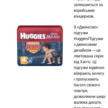
залишаються за
корейським
концерном.
9.«Джинсові»
підгузки
HuggiesПідгузки
з джинсовим
дизайном — це
лімітована серія
від Хаггіс. Ці
підгузки відмінно
вбирають вологу
і пропускають
багато свіжого
повітря,
дозволяючи шкірі
малюка дихати.