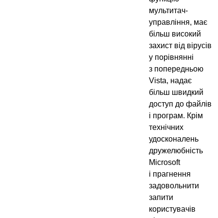
мультитач-
управління, має
більш високий
захист від вірусів
у порівнянні
з попередньою
Vista, надає
більш швидкий
доступ до файлів
і програм. Крім
технічних
удосконалень
дружелюбність
Microsoft
і прагнення
задовольнити
запити
користувачів