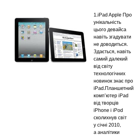
1.iPad Apple Про
унікальність
цього девайса
навіть згадувати
не доводиться.
Здається, навіть
самий далекий
від світу
технологічних
новинок знає про
iPad.Планшетний
комп’ютер iPad
від творців
iPhone і iPod
сколихнув світ
у січні 2010,
а аналітики