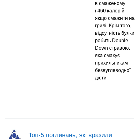
в смаженому
і 460 калорій
якщо смажити на
грилі. Крім того,
відсутність булки
робить Double
Down стравою,
яка смакує
прихильникам
безвуглеводної
дієти.
Топ-5 поглинань, які вразили