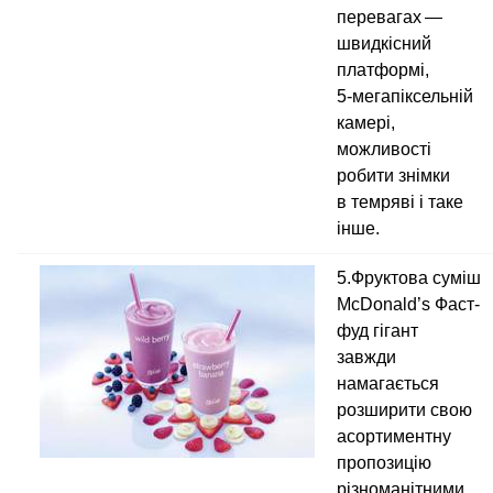
перевагах —
швидкісний
платформі,
5‑мегапіксельній
камері,
можливості
робити знімки
в темряві і таке
інше.
5.Фруктова суміш
McDonald’s Фаст-
фуд гігант
завжди
намагається
розширити свою
асортиментну
пропозицію
різноманітними