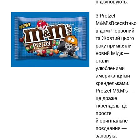
підкуповують.
3.Pretzel
M&M’sВсесвітньо
відомі Червоний
та Жовтий цього
року приміряли
новий імідж —
стали
улюбленими
американцями
крендельками.
Pretzel M&M’s —
це драже
і крендель, це
просте
й оригінальне
поєднання —
запорука