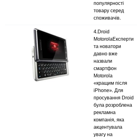
популярності
товару серед
споживачів.
4.Droid
MotorolaЕксперти
та новатори
давно вже
назвали
смартфон
Motorola
«кращим після
iPhone». Для
просування Droid
була розроблена
рекламна
компанія, яка
акцентувала
увагу на