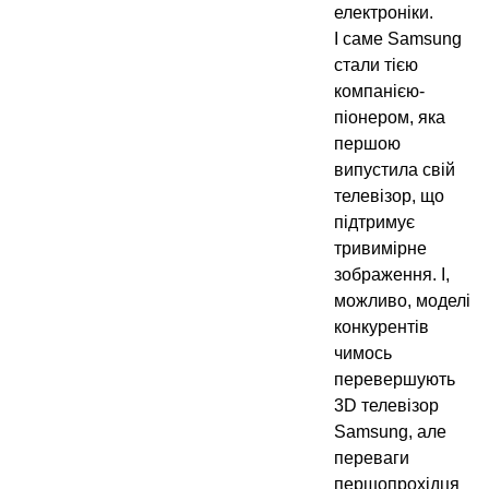
електроніки.
І саме Samsung
стали тією
компанією-
піонером, яка
першою
випустила свій
телевізор, що
підтримує
тривимірне
зображення. І,
можливо, моделі
конкурентів
чимось
перевершують
3D телевізор
Samsung, але
переваги
першопрохідця