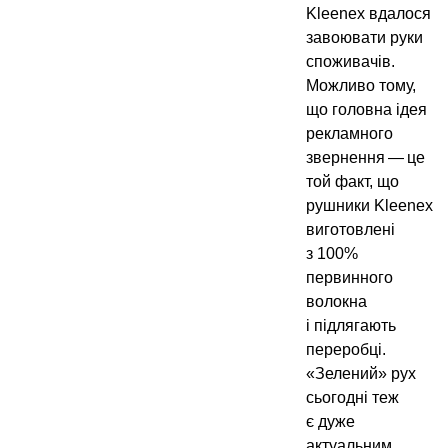
Kleenex вдалося
завоювати руки
споживачів.
Можливо тому,
що головна ідея
рекламного
звернення — це
той факт, що
рушники Kleenex
виготовлені
з 100%
первинного
волокна
і підлягають
переробці.
«Зелений» рух
сьогодні теж
є дуже
актуальним.