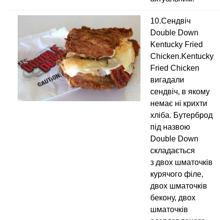
10.Сендвіч
Double Down
Kentucky Fried
Chicken.Kentucky
Fried Chicken
вигадали
сендвіч, в якому
немає ні крихти
хліба. Бутерброд
під назвою
Double Down
складається
з двох шматочків
курячого філе,
двох шматочків
бекону, двох
шматочків