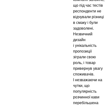
що під час тестів
респонденти не
відчували різниці
в смаку і були
задоволені.
Незвичний
дизайн
і унікальність
пропозиції
зіграли свою
роль, і товар
привернув увагу
споживачів.
І незважаючи на
чутки, що
популярність
розчинної кави
перебільшена