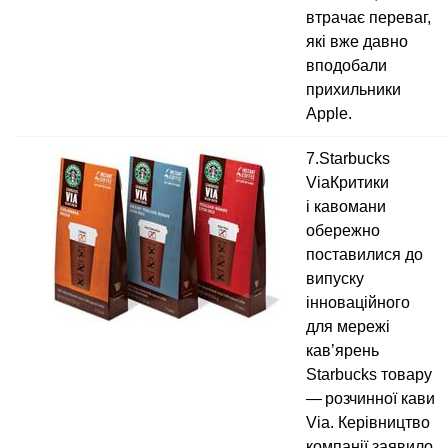
втрачає переваг,
які вже давно
вподобали
прихильники
Apple.
7.Starbucks
ViaКритики
і кавомани
обережно
поставилися до
випуску
інноваційного
для мережі
кав’ярень
Starbucks товару
— розчинної кави
Via. Керівництво
компанії заявило,