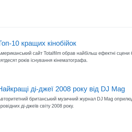
Топ-10 кращих кінобійок
мериканський сайт Totalfilm обрав найбільш ефектні сцени б
ятдесят років існування кінематографа.
Найкращі ді-джеї 2008 року від DJ Mag
Авторитетний британський музичний журнал DJ Mag оприлю
ровідних ді-джеїв світу 2008 року.