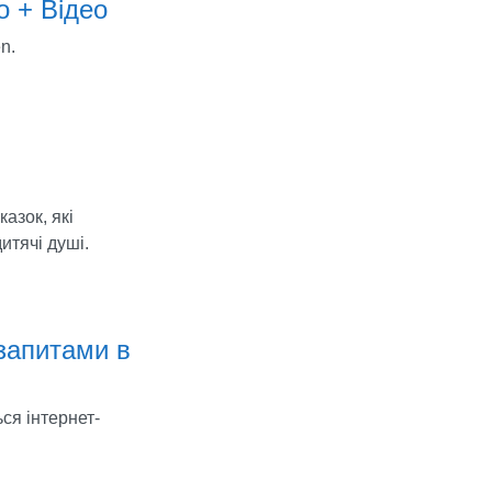
о + Відео
n.
азок, які
итячі душі.
запитами в
ся інтернет-