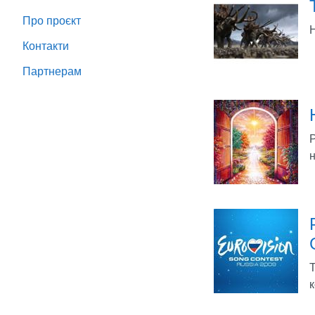
Про проєкт
Н
Контакти
Партнeрам
Р
н
Т
к