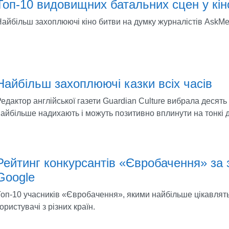
Топ-10 видовищних батальних сцен у кін
айбільш захоплюючі кіно битви на думку журналістів AskMe
Найбільш захоплюючі казки всіх часів
едактор англійської газети Guardian Culture вибрала десять к
айбільше надихають і можуть позитивно вплинути на тонкі д
Рейтинг конкурсантів «Євробачення» за 
Google
оп-10 учасників «Євробачення», якими найбільше цікавлять
ористувачі з різних країн.