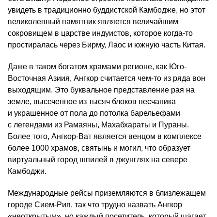
увидеть в традиционно буддистской Камбодже, но этот
великолепный памятник является величайшим
сокровищем в царстве индуистов, которое когда-то
простиралась через Бирму, Лаос и южную часть Китая.
Даже в таком богатом храмами регионе, как Юго-
Восточная Азиия, Ангкор считается чем-то из ряда вон
выходящим. Это буквальное представление рая на
земле, высеченное из тысяч блоков песчаника
и украшенное от пола до потолка барельефами
с легендами из Рамаяны, Махабхараты и Пураны.
Более того, Ангкор-Ват является венцом в комплексе
более 1000 храмов, святынь и могил, что образует
виртуальный город шпилей в джунглях на севере
Камбоджи.
Международные рейсы приземляются в близлежащем
городе Сием-Рип, так что трудно назвать Ангкор
«неоткрытым», но каждый посетитель, который шагает