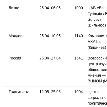
Литва
25.04−06.05
1000
UAB «Balti
Tyrimai» / B
Surveys
(Вильнюс)
Молдова
25.04−10.05
1140
Компания 
AXA Ltd
(Кишинев)
Россия
26.04−27.04
1541
Всероссий
центр изу
обществен
мнения —
ВЦИОМ (М
Таджикистан
12.05−25.05
1004
Центр
социально
политичес