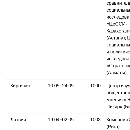
сравнител
социальны
исследова
«ЦеССИ-
Казахстан
(Астана); 
социальны
и политич
исследова
«Стратеги
(Алматы);
Киргизия
10.05−24.05
1000
Центр изу
обществен
мнения «Э
Пикир» (Б
Латвия
19.04−02.05
1003
Компания
(Рига)