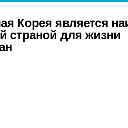
ая Корея является на
й страной для жизни
ан