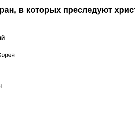
тран, в которых преследуют хрис
ый
Корея
н