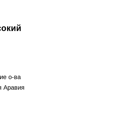
сокий
ие о‑ва
я Аравия