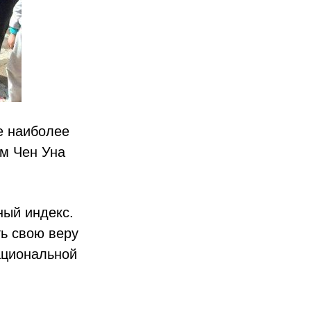
де наиболее
им Чен Уна
ный индекс.
ть свою веру
ациональной