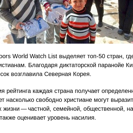
ors World Watch List выделяет топ-50 стран, г
истианам. Благодаря диктаторской паранойе К
исок возглавила Северная Корея.
я рейтинга каждая страна получает определен
т насколько свободно христиане могут вырази
х жизни — частной, семейной, общественной, н
 также оценивает уровень насилия.