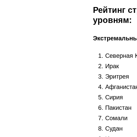
Рейтинг с
уровням:
Экстремальн
Северная 
Ирак
Эритрея
Афганиста
Сирия
Пакистан
Сомали
Судан