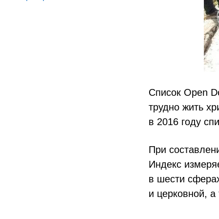
Список Open Do
трудно жить хр
в 2016 году сп
При составлени
Индекс измеряе
в шести сфера
и церковной, а