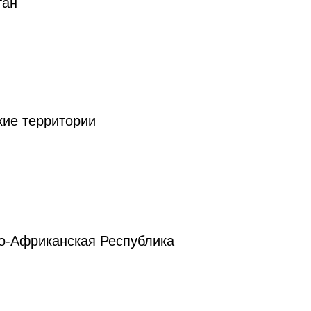
тан
кие территории
о-Африканская Республика