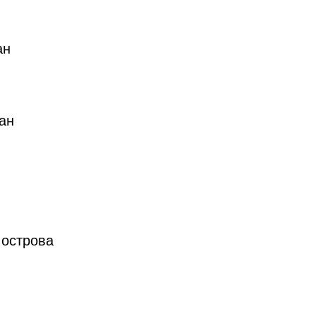
ан
ан
 острова