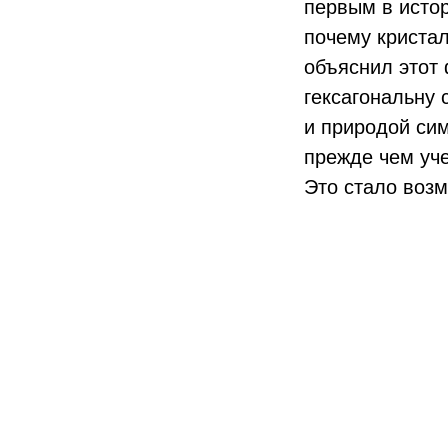
первым в истор
почему криста
объяснил этот
гексагональну 
и природой сим
прежде чем уч
Это стало воз