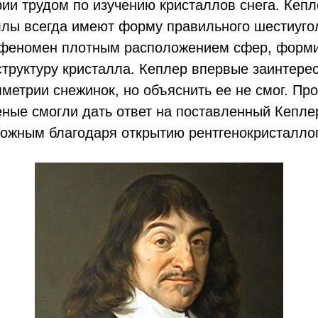
ии трудом по изучению кристаллов снега. Кепл
ллы всегда имеют форму правильного шестиуго
 феномен плотным расположением сфер, фор
структуру кристалла. Кеплер впервые заинтере
метрии снежинок, но объяснить ее не смог. Про
еные смогли дать ответ на поставленный Кепле
можным благодаря открытию рентгенокристалло