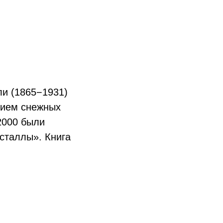
и (1865−1931)
нием снежных
2000 были
исталлы». Книга