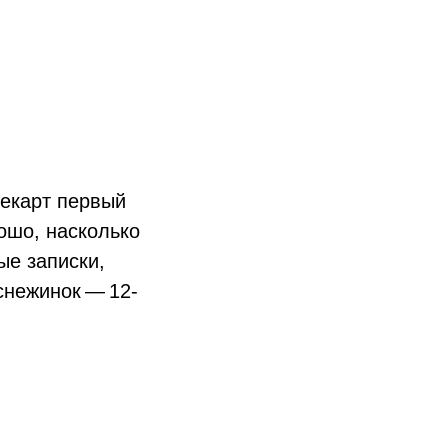
екарт первый
ошо, насколько
ые записки,
снежинок — 12-