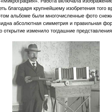
 «Микрография». Работа включала изображение 
деть благодаря крупнейшему изобретения того 
 этом альбоме были многочисленные фото снежи
 видна абсолютная симметрия и правильная фо
о открытие изменило тогдашние представления