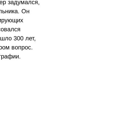
ер задумался,
льника. Он
мирующих
совался
шло 300 лет,
ром вопрос.
графии.