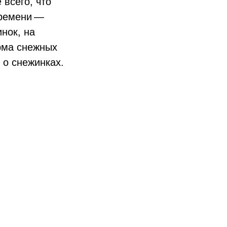
всего, что
времени —
нок, на
рма снежных
 о снежинках.