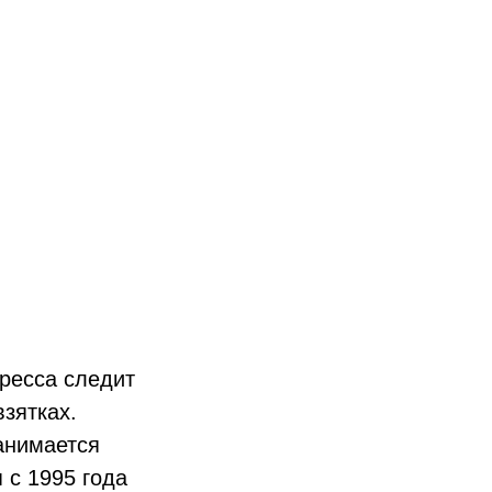
пресса следит
зятках.
занимается
 с 1995 года