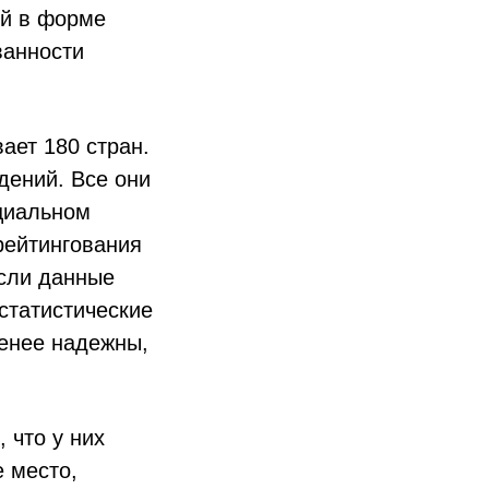
ий в форме
ванности
вает 180 стран.
дений. Все они
циальном
рейтингования
если данные
статистические
менее надежны,
 что у них
 место,