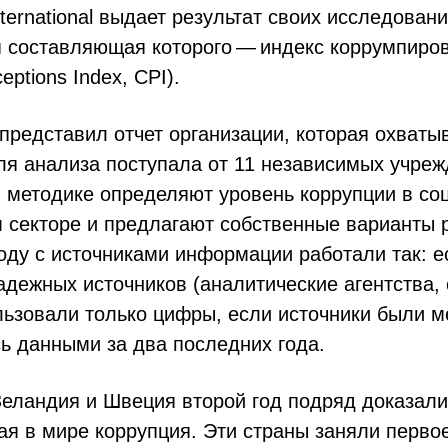
nternational выдает результат своих исследован
ая составляющая которого — индекс коррумпиро
eptions Index, CPI).
s представил отчет организации, которая охваты
я анализа поступала от 11 независимых учреж
й методике определяют уровень коррупции в со
м секторе и предлагают собственные варианты 
году с источниками информации работали так: 
адежных источников (аналитические агентства, 
льзовали только цифры, если источники были 
ь данными за два последних года.
еландия и Швеция второй год подряд доказали,
я в мире коррупция. Эти страны заняли первое