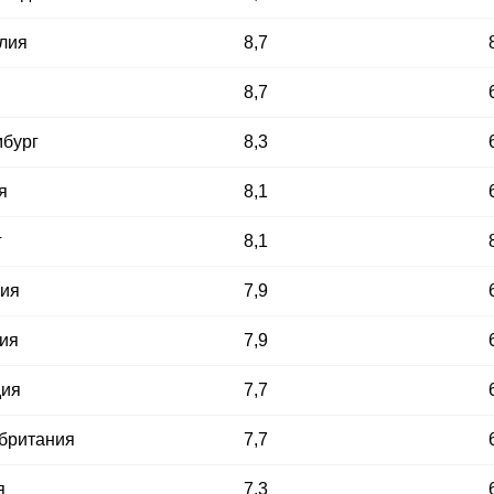
лия
8,7
8,7
бург
8,3
я
8,1
г
8,1
ия
7,9
ия
7,9
дия
7,7
британия
7,7
я
7,3