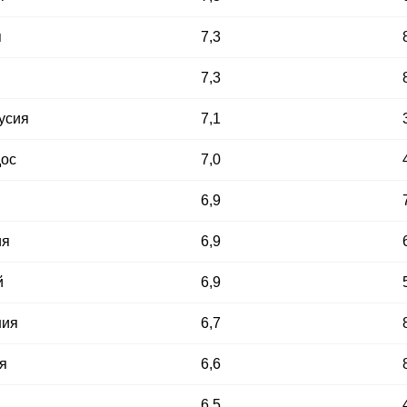
я
7,3
7,3
усия
7,1
ос
7,0
6,9
ия
6,9
й
6,9
ния
6,7
я
6,6
6,5