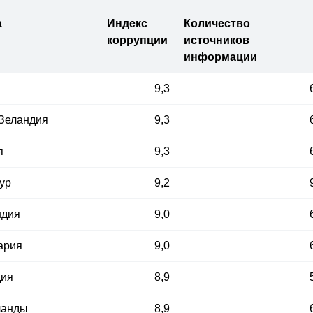
а
Индекс
Количество
коррупции
источников
информации
9,3
Зеландия
9,3
я
9,3
ур
9,2
ндия
9,0
ария
9,0
дия
8,9
ланды
8,9