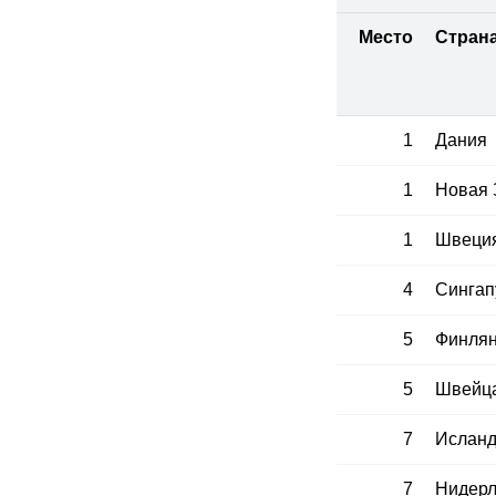
Место
Стран
1
Дания
1
Новая 
1
Швеци
4
Сингап
5
Финля
5
Швейц
7
Иcлан
7
Нидер