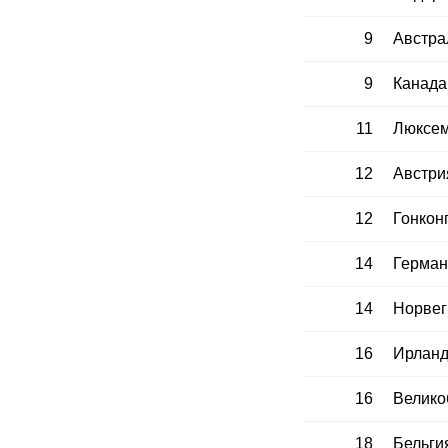
9
Австра
9
Канада
11
Люксем
12
Австри
12
Гонкон
14
Герман
14
Норвег
16
Ирлан
16
Велико
18
Бельги