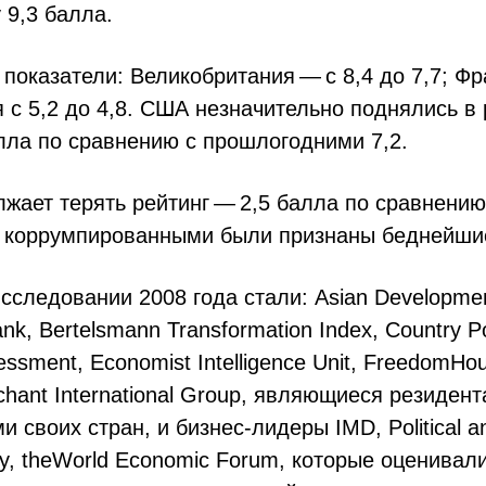
 9,3 балла.
показатели: Великобритания — с 8,4 до 7,7; Фр
я с 5,2 до 4,8. США незначительно поднялись в 
лла по сравнению с прошлогодними 7,2.
жает терять рейтинг — 2,5 балла по сравнению 
е коррумпированными были признаны беднейши
сследовании 2008 года стали: Asian Development
k, Bertelsmann Transformation Index, Country Po
ssessment, Economist Intelligence Unit, FreedomHo
rchant International Group, являющиеся резиден
и своих стран, и бизнес-лидеры IMD, Political 
cy, theWorld Economic Forum, которые оценивали