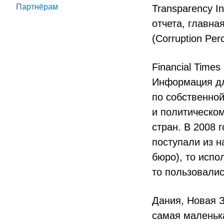
Партнёрам
Transparency I
отчета, главн
(Corruption Perc
Financial Time
Информация дл
по собственно
и политическо
стран. В 2008 
поступали из н
бюро), то испо
то пользовалис
Дания, Новая З
самая маленька