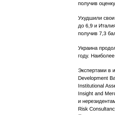
получив оценку
Ухудшили свои 
до 6,9 и Итали
получив 7,3 ба
Украина продол
году. Наиболе
Экспертами в и
Development Ban
Institutional A
Insight and Me
и нерезидентам
Risk Consultan