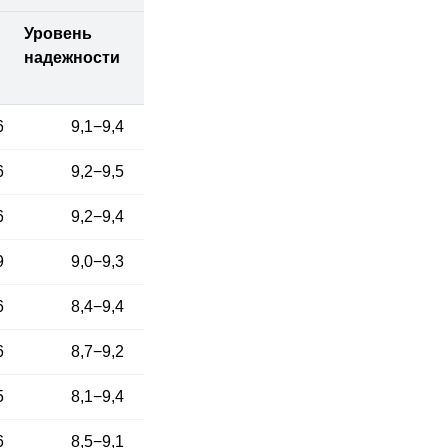
Уровень
надежности
6
9,1−9,4
6
9,2−9,5
6
9,2−9,4
9
9,0−9,3
6
8,4−9,4
6
8,7−9,2
5
8,1−9,4
6
8,5−9,1