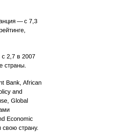
анция — с 7,3
рейтинге,
с 2,7 в 2007
е страны.
 Bank, African
licy and
use, Global
тами
and Economic
 свою страну.