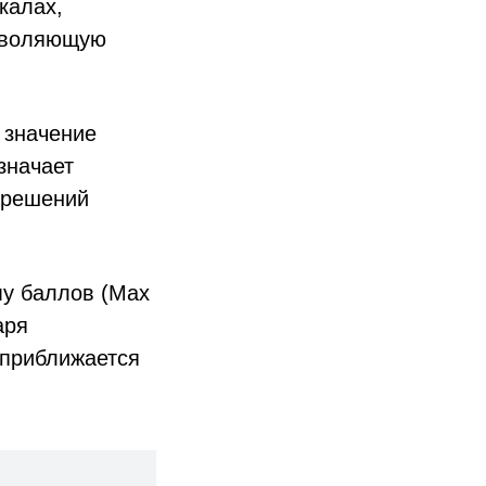
калах,
озволяющую
 значение
значает
 решений
у баллов (Max
аря
 приближается