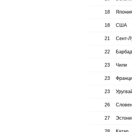
18
Япони
18
США
21
Сент-Л
22
Барбад
23
Чили
23
Франц
23
Уругва
26
Слове
27
Эстони
28
Катар