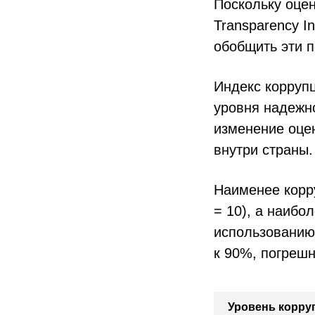
Поскольку оцен
Transparency I
обобщить эти п
Индекс корруп
уровня надежн
изменение оце
внутри страны.
Наименее корр
= 10), а наибо
использованию
к 90%, погрешн
Уровень коррупц