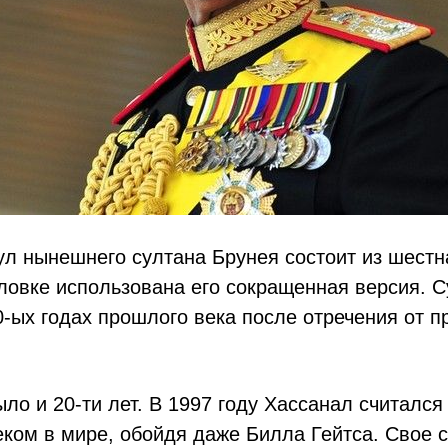
ул нынешнего султана Брунея состоит из шестн
ловке использована его сокращенная версия. С
0-ых годах прошлого века после отречения от п
ыло и 20-ти лет. В 1997 году Хассанал считалс
ком в мире, обойдя даже Билла Гейтса. Свое 