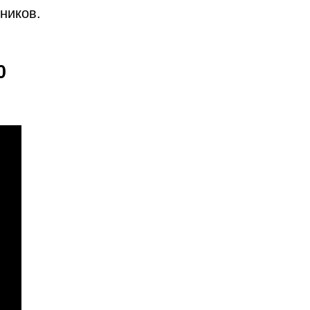
ников.
0