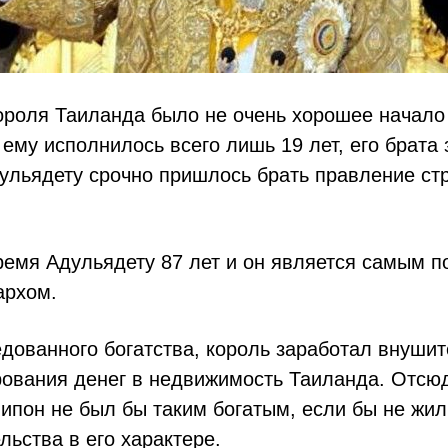
ороля Таиланда было не очень хорошее начал
 ему исполнилось всего лишь 19 лет, его брата 
ульядету срочно пришлось брать правление стр
ремя Адульядету 87 лет и он является самым 
архом.
дованного богатства, король заработал внуши
рования денег в недвижимость Таиланда. Отсю
ипон не был бы таким богатым, если бы не жил
ьства в его характере.