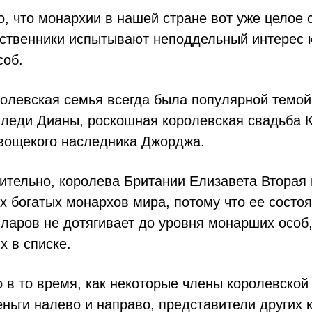
о, что монархии в нашей стране вот уже целое с
ественники испытывают неподдельный интерес 
соб.
ролевская семья всегда была популярной темой
 леди Дианы, роскошная королевская свадьба К
вощекого наследника Джорджа.
вительно, королева Британии Елизавета Вторая
х богатых монархов мира, потому что ее состоя
ларов не дотягивает до уровня монарших особ
 в списке.
 в то время, как некоторые члены королевской
еньги налево и направо, представители других 