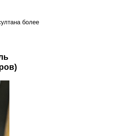
султана более
ль
аров)