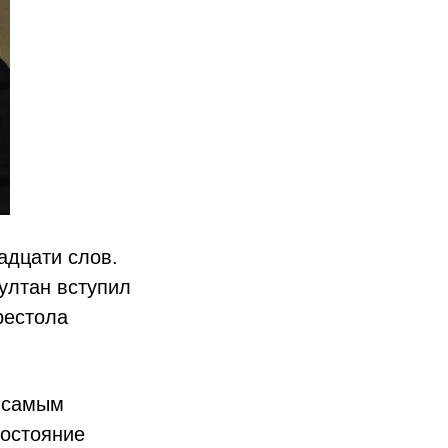
адцати слов.
ултан вступил
рестола
я самым
состояние