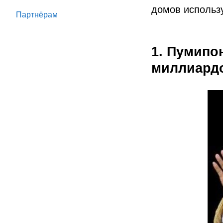
домов использу
Партнёрам
1. Пумипо
миллиардо