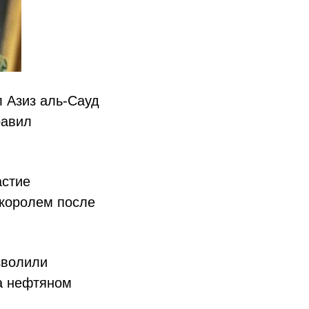
л Азиз аль-Сауд
равил
астие
 королем после
зволили
на нефтяном