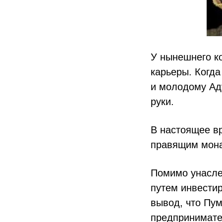
У нынешнего к
карьеры. Когда
и молодому Ад
руки.
В настоящее в
правящим мон
Помимо унасле
путем инвести
вывод, что Пум
предпринимател