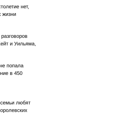
толетие нет,
к жизни
 разговоров
ейт и Уильяма,
 не попала
ние в 450
,
 семьи любят
королевских