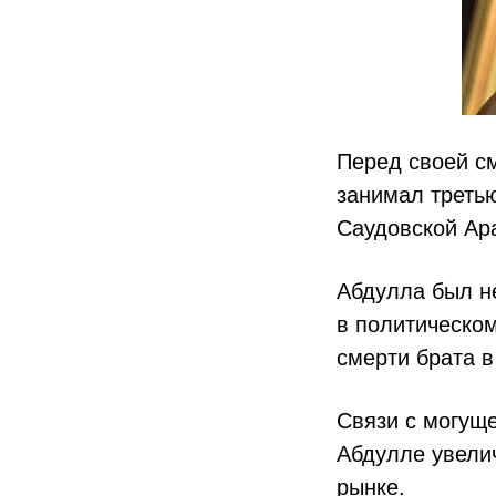
Перед своей см
занимал третью
Саудовской Ар
Абдулла был не
в политическом
смерти брата в
Связи с могущ
Абдулле увелич
рынке.