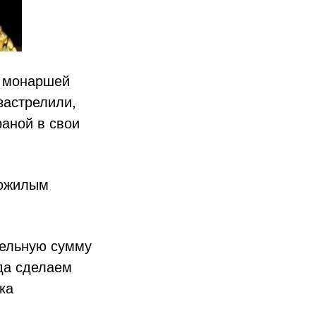
о монаршей
застрелили,
аной в свои
пожилым
тельную сумму
да сделаем
ка