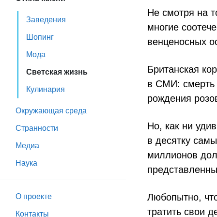
Не смотря на т
Заведения
многие соотеч
Шопинг
венценосных о
Мода
Британская ко
Светская жизнь
в СМИ: смерть
Кулинария
рождения розо
Окружающая среда
Но, как ни уди
Странности
в десятку самы
Медиа
миллионов дол
Наука
представленных
Любопытно, что
О проекте
тратить свои д
Контакты