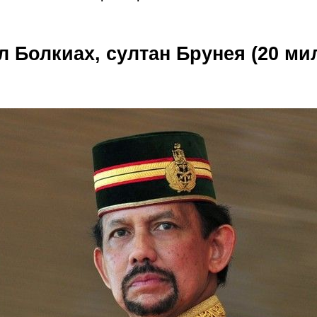
ал Болкиах, султан Брунея (20 м
)