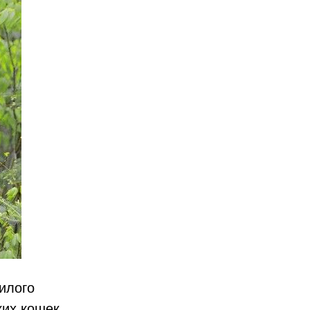
илого
ких кошек