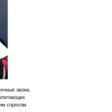
зочные эвоки,
копитающих
шим спросом