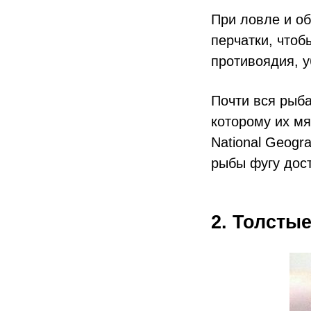
При ловле и о
перчатки, чтоб
противоядия, у
Почти вся рыба
которому их мя
National Geogr
рыбы фугу дост
2. Толсты