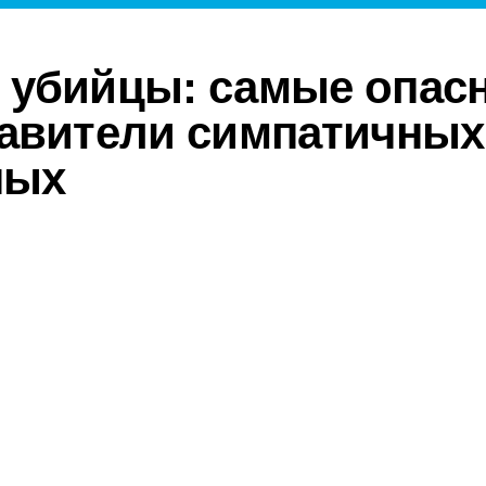
 убийцы: самые опас
авители симпатичных
ных