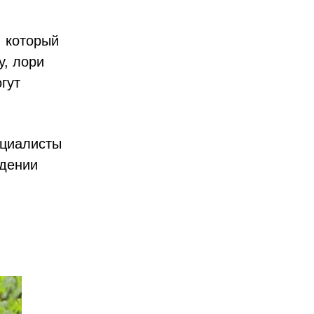
, который
у, лори
гут
ециалисты
адении