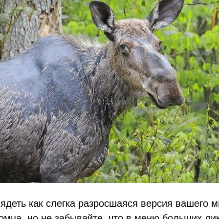
ядеть как слегка разросшаяся версия вашего м
мца, но не забывайте, что в меню больших ди