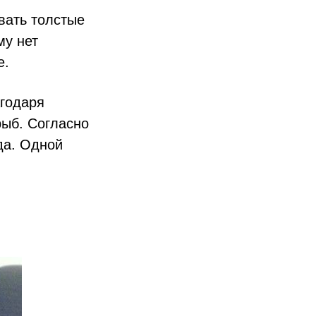
вать толстые
му нет
е.
агодаря
рыб. Согласно
ида. Одной