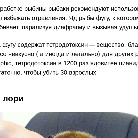
бработке рыбины рыбаки рекомендуют использо
ы избежать отравления. Яд рыбы фугу, к которо
бивает, парализуя диафрагму и вызывая удушь
 фугу содержат тетродотоксин — вещество, бл
со невкусно ( а иногда и летально) для других 
aphic, тетродотоксин в 1200 раз ядовитее циан
аточно, чтобы убить 30 взрослых.
е лори