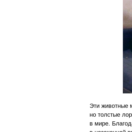
Эти животные м
но толстые ло
в мире. Благо