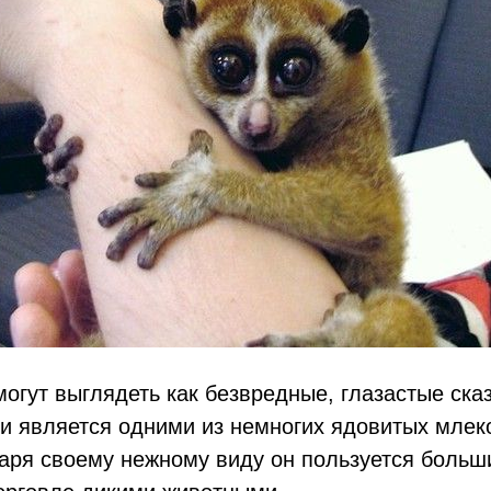
огут выглядеть как безвредные, глазастые ска
ри является одними из немногих ядовитых мле
даря своему нежному виду он пользуется боль