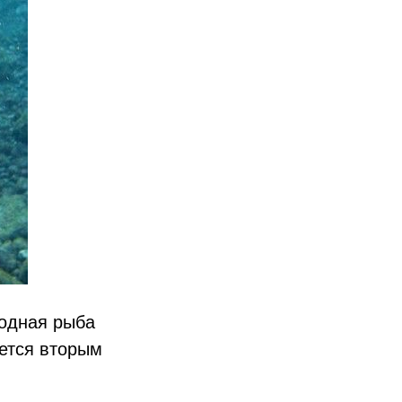
родная рыба
яется вторым