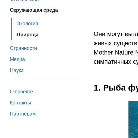
Окружающая среда
Экология
Они могут выг
Природа
живых существ
Странности
Mother Nature 
Медиа
симпатичных су
Наука
1. Рыба ф
О проекте
Контакты
Партнёрам