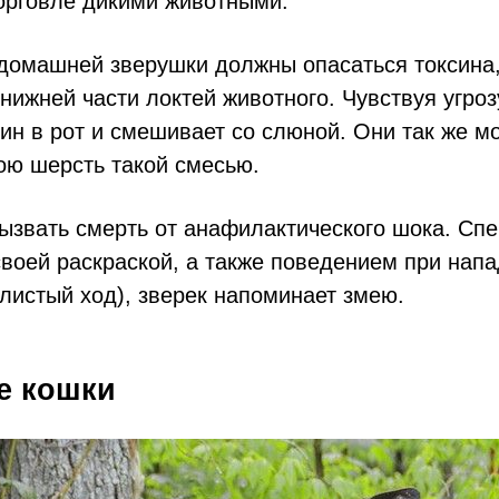
торговле дикими животными.
 домашней зверушки должны опасаться токсина
нижней части локтей животного. Чувствуя угроз
ин в рот и смешивает со слюной. Они так же мо
ою шерсть такой смесью.
вызвать смерть от анафилактического шока. Сп
своей раскраской, а также поведением при нап
листый ход), зверек напоминает змею.
е кошки