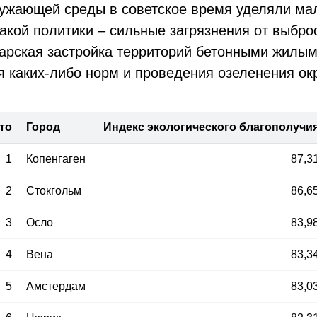
ужающей среды в советское время уделяли ма
такой политики – сильные загрязнения от выбро
варская застройка территорий бетонными жилы
 каких-либо норм и проведения озеленения ок
то
Город
Индекс экологического благополучи
1
Копенгаген
87,3
2
Стокгольм
86,6
3
Осло
83,9
4
Вена
83,3
5
Амстердам
83,0