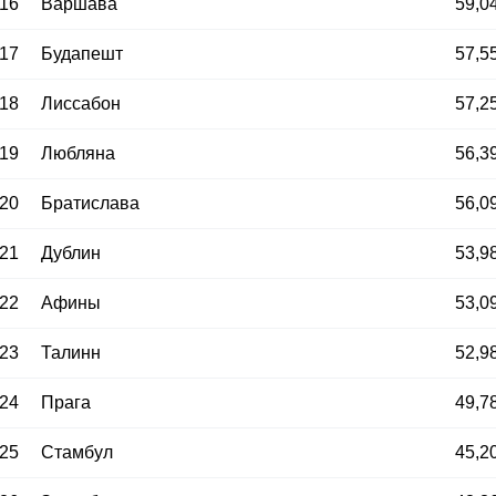
16
Варшава
59,0
17
Будапешт
57,5
18
Лиссабон
57,2
19
Любляна
56,3
20
Братислава
56,0
21
Дублин
53,9
22
Афины
53,0
23
Талинн
52,9
24
Прага
49,7
25
Стамбул
45,2