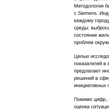
Методология бы
с Siemens. Ин
каждому город
среды: выбросы
состояние жил
проблем окруж
Целью исследо
показателей в 
предлагают ин
решений в сфер
инициативных 
Помимо цифр, в
оценка ситуаци