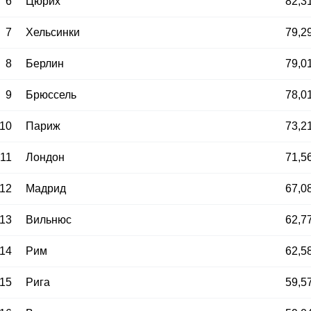
6
Цюрих
82,3
7
Хельсинки
79,2
8
Берлин
79,0
9
Брюссель
78,0
10
Париж
73,2
11
Лондон
71,5
12
Мадрид
67,0
13
Вильнюс
62,7
14
Рим
62,5
15
Рига
59,5