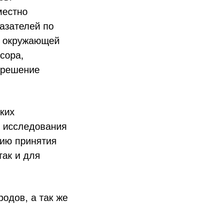
местно
азателей по
м окружающей
сора,
 решение
ких
ы исследования
нию принятия
так и для
одов, а так же