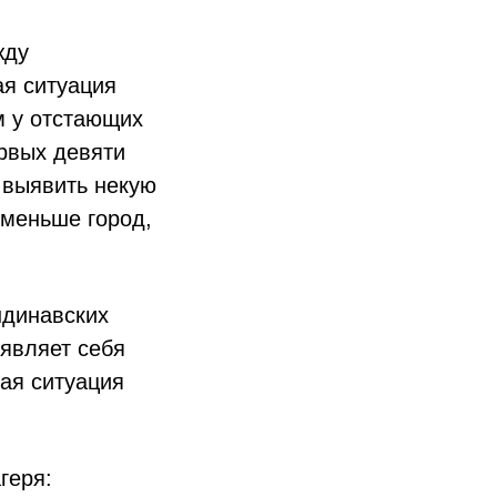
жду
ая ситуация
м у отстающих
рвых девяти
е выявить некую
 меньше город,
ндинавских
оявляет себя
ая ситуация
геря: