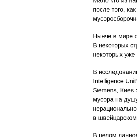
Мало кто из на
после того, ка
мусоросборочн
Нынче в мире с
В некоторых ст
некоторых уже 
В исследовании
Intelligence Un
Siemens, Киев 
мусора на душу 
нерационально
в швейцарском 
В целом данное