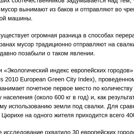
ших соотечественников задумывается над тем, 
к мусор вынимают из баков и отправляют во чре
ой машины.
уществует огромная разница в способах перера
ранах мусор традиционно отправляют на свалки
давно позабыли о таком явлении.
 «Экологический индекс европейских городов»
it’s 2010 European Green City Index), проведенн
занимает почетное первое место по количеству
населения (около 600 кг в год) и, как результат
му использованию земли под свалки. Для срав
Цюрихе на одного жителя приходится всего 400
 исследование охватило 30 европейских город