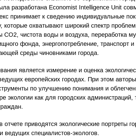
ла разработана Economist Intelligence Unit сов
декс принимает к сведению индивидуальные пок
у, которые охватывают широкий спектр пробле
 СО2, чистота воды и воздуха, переработка му
ищного фонда, энергопотребление, транспорт и
ающей среды чиновниками города.
вания является измерение и оценка экологичес
ведущих европейских городах. При этом автор
струменты по улучшению понимания и облегче
е экологии как для городских администраций, 
граждан.
 отчете приводятся экологические портреты гор
и ведущих специалистов-экологов.