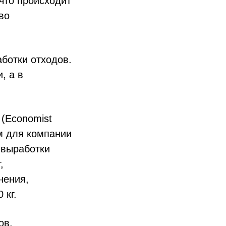
что происходит
во
ботки отходов.
, а в
 (Economist
ом для компании
 выработки
,
нения,
 кг.
ов.