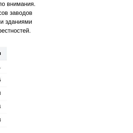
ло внимания.
сов заводов
ми зданиями
рестностей.
я
1
5
8
4
3