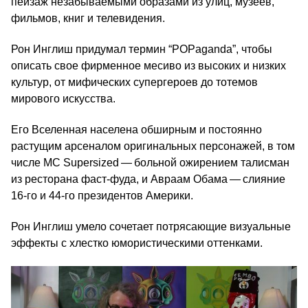
пейзаж незабываемыми образами из улиц, музеев,
фильмов, книг и телевидения.
Рон Инглиш придумал термин “POPaganda”, чтобы
описать свое фирменное месиво из высоких и низких
культур, от мифических супергероев до тотемов
мирового искусства.
Его Вселенная населена обширным и постоянно
растущим арсеналом оригинальных персонажей, в том
числе MC Supersized — больной ожирением талисман
из ресторана фаст-фуда, и Авраам Обама — слияние
16-го и 44-го президентов Америки.
Рон Инглиш умело сочетает потрясающие визуальные
эффекты с хлестко юмористическими оттенками.