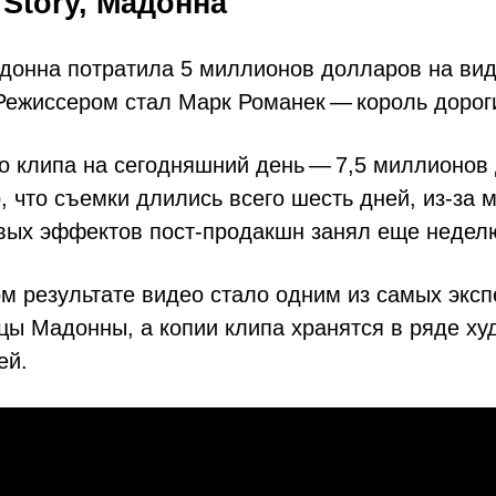
 Story, Мадонна
адонна потратила 5 миллионов долларов на вид
 Режиссером стал Марк Романек — король дорог
о клипа на сегодняшний день — 7,5 миллионов
, что съемки длились всего шесть дней, из-за
вых эффектов пост-продакшн занял еще недел
ом результате видео стало одним из самых экс
цы Мадонны, а копии клипа хранятся в ряде х
ей.