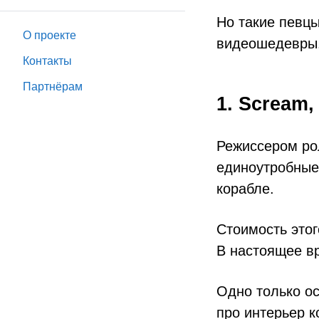
Но такие певц
О проекте
видеошедевры
Контакты
Партнёрам
1. Scream
Режиссером ро
единоутробные
корабле.
Стоимость этог
В настоящее вр
Одно только ос
про интерьер к