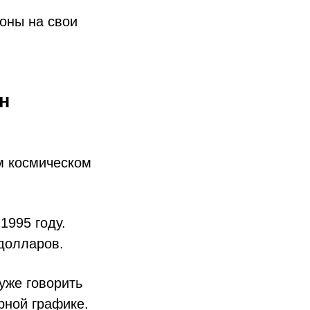
оны на свои
он
м космическом
1995 году.
 долларов.
уже говорить
рной графике.