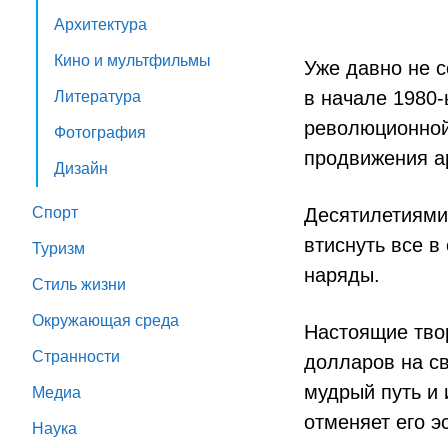
Архитектура
Кино и мультфильмы
Уже давно не с
в начале 1980-
Литература
революционной
Фотография
продвижения ар
Дизайн
Спорт
Десятилетиями
втиснуть все в
Туризм
наряды.
Стиль жизни
Окружающая среда
Настоящие твор
Странности
долларов на св
мудрый путь и
Медиа
отменяет его э
Наука