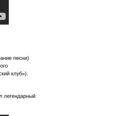
ание песни)
ого
кий клуб»).
ил легендарный