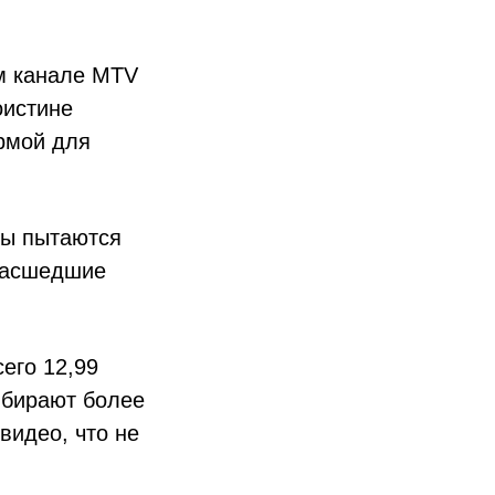
ом канале MTV
оистине
рмой для
ты пытаются
умасшедшие
его 12,99
выбирают более
видео, что не