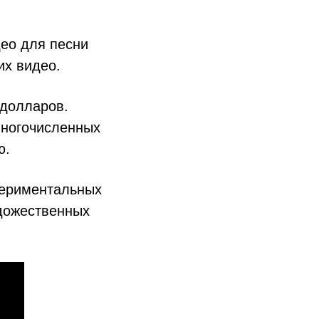
ео для песни
их видео.
 долларов.
 многочисленных
ю.
периментальных
удожественных