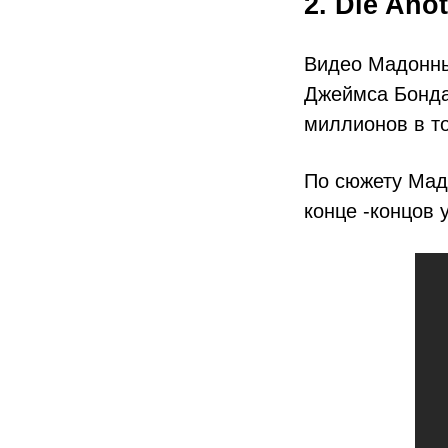
2. Die Ano
Видео Мадонны
Джеймса Бонда
миллионов в т
По сюжету Мад
конце ‑концов 