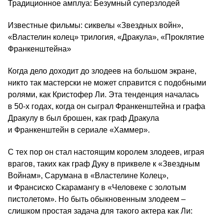
Традиционное амплуа: Безумный суперзлодей
Известные фильмы: сиквелы «Звездных войн»,
«Властелин колец» трилогия, «Дракула», «Проклятие
Франкенштейна»
Когда дело доходит до злодеев на большом экране,
никто так мастерски не может справится с подобными
ролями, как Кристофер Ли. Эта тенденция началась
в 50‑х годах, когда он сыграл Франкенштейна и графа
Дракулу в был брошен, как граф Дракула
и Франкенштейн в сериале «Хаммер».
С тех пор он стал настоящим королем злодеев, играя
врагов, таких как граф Дуку в приквеле к «Звездным
Войнам», Сарумана в «Властелине Колец»,
и Франсиско Скарамангу в «Человеке с золотым
пистолетом». Но быть обыкновенным злодеем –
слишком простая задача для такого актера как Ли: