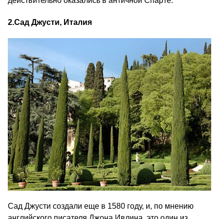
действительно оказались в античной Спарте.
2.
Сад Джусти, Италия
Сад Джусти создали еще в 1580 году, и, по мнению
английского писателя Джона Ивлина, это один из