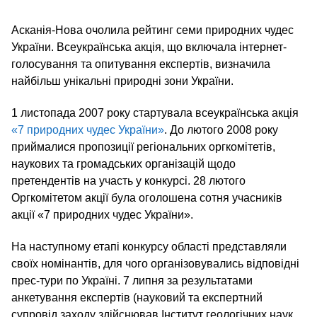
Асканія-Нова очолила рейтинг семи природних чудес
України. Всеукраїнська акція, що включала інтернет-
голосування та опитування експертів, визначила
найбільш унікальні природні зони України.
1 листопада 2007 року стартувала всеукраїнська акція
«7 природних чудес України»
. До лютого 2008 року
приймалися пропозиції регіональних оргкомітетів,
наукових та громадських організацій щодо
претендентів на участь у конкурсі. 28 лютого
Оргкомітетом акції була оголошена сотня учасників
акції «7 природних чудес України».
На наступному етапі конкурсу області представляли
своїх номінантів, для чого організовувались відповідні
прес-тури по Україні. 7 липня за результатами
анкетування експертів (науковий та експертний
супровід заходу здійснював Інститут геологічних наук