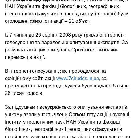
НАН України та фахівці біологічних, географічних
і геологічних факультетів провідних вузів країни) були
оголошені фіналісти акції – 21 об’єкт.
Із 7 липня до 26 серпня 2008 року тривало інтернет-
голосування та паралельне опитування експертів. За
результатами цих опитувань Оргкомітет визначив
переможців акції.
В інтернет-голосуванні, яке проводилося на
офіційному сайті акції
www.7chudes.in.ua
, за
претендентів на природні чудеса було віддано більше
26 тисяч голосів.
За підсумками всеукраїнського опитування експертів,
у якому взяли участь члени Оргкомітету акції, науковці
Інституту геологічних наук НАН України та фахівці
біологічних, географічних і геологічних факультетів
провідних вузів країни, десятка лідерів виглядає дещо