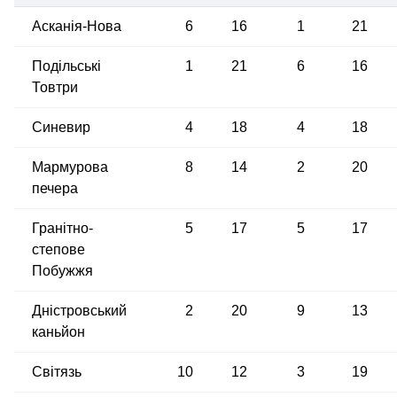
Асканія-Нова
6
16
1
21
Подільські
1
21
6
16
Товтри
Синевир
4
18
4
18
Мармурова
8
14
2
20
печера
Гранітно-
5
17
5
17
степове
Побужжя
Дністровський
2
20
9
13
каньйон
Світязь
10
12
3
19