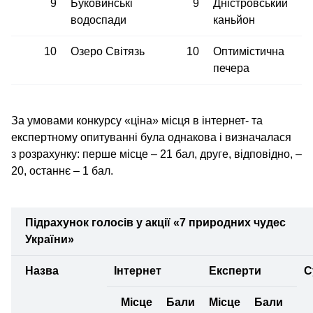
9
Буковинські
9
Дністровський
водоспади
каньйон
10
Озеро Світязь
10
Оптимістична
печера
За умовами конкурсу «ціна» місця в інтернет- та
експертному опитуванні була однакова і визначалася
з розрахунку: перше місце – 21 бал, друге, відповідно, –
20, останнє – 1 бал.
Підрахунок голосів у акції «7 природних чудес
України»
Назва
Інтернет
Експерти
С
Місце
Бали
Місце
Бали