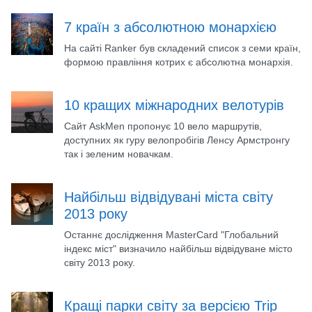
7 країн з абсолютною монархією
На сайті Ranker був складений список з семи країн,
формою правління котрих є абсолютна монархія.
10 кращих міжнародних велотурів
Сайт AskMen пропонує 10 вело маршрутів,
доступних як гуру велопробігів Ленсу Армстронгу
так і зеленим новачкам.
Найбільш відвідувані міста світу
2013 року
Останнє дослідження MasterСard "Глобальний
індекс міст" визначило найбільш відвідуване місто
світу 2013 року.
Кращі парки світу за версією Trip