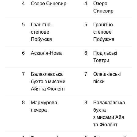
4
Озеро Синевир
4
Озеро
Синевир
5
Гранітно-
5
Гранітно-
степове
степове
Побужжя
Побужжя
6
Асканія-Нова
6
Подільські
Товтри
7
Балаклавська
7
Олешківські
бухта з мисами
піски
Айя та Фіолент
8
Мармурова
8
Балаклавська
печера
бухта
з мисами Айя
та Фіолент