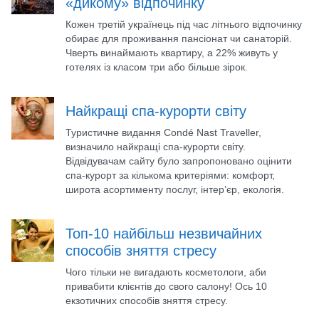
«дикому» відпочинку
Кожен третій українець під час літнього відпочинку
обирає для проживання пансіонат чи санаторій.
Чверть винаймають квартиру, а 22% живуть у
готелях із класом три або більше зірок.
Найкращі спа-курорти світу
Туристичне видання Condé Nast Traveller,
визначило найкращі спа-курорти світу.
Відвідувачам сайту було запропоновано оцінити
спа-курорт за кількома критеріями: комфорт,
широта асортименту послуг, інтер’єр, екологія.
Топ-10 найбільш незвичайних
способів зняття стресу
Чого тільки не вигадають косметологи, аби
привабити клієнтів до свого салону! Ось 10
екзотичних способів зняття стресу.