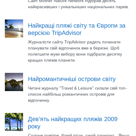
Сайт Mother Nature Network підібрав десять
найкрасивіших і унікальніших національних парків.
Найкращі пляжі світу та Європи за
версією TripAdvisor
Журналісти сайту TripAdvisor радять починати
планувати свій відпочинок вже в березні. Щоб
полегшити муки вибору вони підібрали десятку
кращих пляжів планети.
Найромантичніші острови світу
Читачі журналу "Travel & Leisure" склали свій топ-
список найбільш романтичних островів для
відпочинку.
Дев’ять найкращих пляжів 2009
року
Солоне повітря, білий пісок, синій горизонт... Якщо