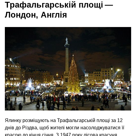
Трафальгарській площі —
Лондон, Англія
Ялинку розміщують на Трафальгарській площі за 12
днів до Різдва, щоб жителі могли насолоджуватися її
красою до кінця січня. З 1947 року лісова красуня