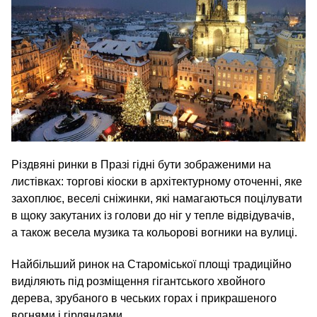
Різдвяні ринки в Празі гідні бути зображеними на
листівках: торгові кіоски в архітектурному оточенні, яке
захоплює, веселі сніжинки, які намагаються поцілувати
в щоку закутаних із голови до ніг у тепле відвідувачів,
а також весела музика та кольорові вогники на вулиці.
Найбільший ринок на Староміської площі традиційно
виділяють під розміщення гігантського хвойного
дерева, зрубаного в чеських горах і прикрашеного
вогнями і гірляндами.