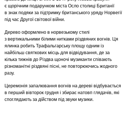
є щорічним подарунком міста Осло столиці Британії
в знак подяки за підтримку британського уряду Норвегії
під час Другої світової війни.
Дерево оформлено в норвезькому стилі
з вертикальними білими нитками різдвяних вогнів. Ця
ялинка робить Трафальгарську площу одним із
найбільш святкових місць для відвідування, де за
кілька тижнів до Різдва щоночі музиканти співають
різноманітні різдвяні пісні, не повторюючись жодного
разу.
Церемонія запалювання вогнів на дереві відбувається
в перший вівторок грудня і збирає натовп глядачів, які
споглядають за дійством під звуки музики.