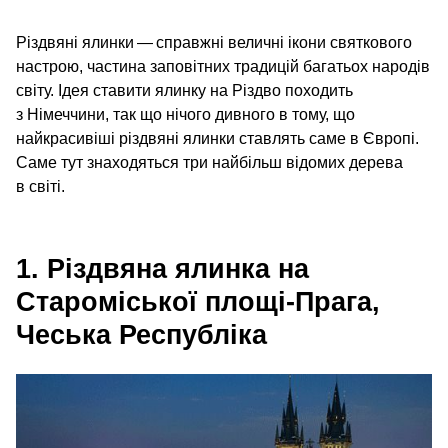
Різдвяні ялинки — справжні величні ікони святкового
настрою, частина заповітних традицій багатьох народів
світу. Ідея ставити ялинку на Різдво походить
з Німеччини, так що нічого дивного в тому, що
найкрасивіші різдвяні ялинки ставлять саме в Європі.
Саме тут знаходяться три найбільш відомих дерева
в світі.
1. Різдвяна ялинка на
Староміської площі-Прага,
Чеська Республіка