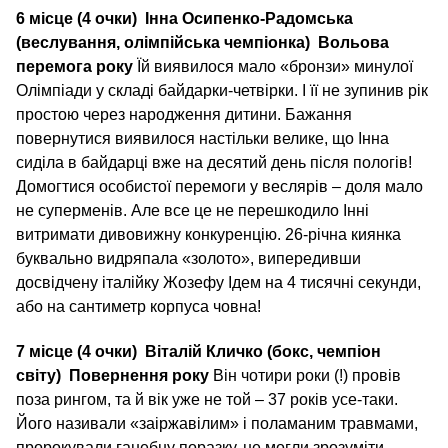
6 місце (4 очки)
Інна Осипенко-Радомська
(веслування, олімпійська чемпіонка)
Вольова
перемога року
Їй виявилося мало «бронзи» минулої
Олімпіади у складі байдарки-четвірки. І її не зупинив рік
простою через народження дитини. Бажання
повернутися виявилося настільки велике, що Інна
сиділа в байдарці вже на десятий день після пологів!
Домогтися особистої перемоги у веслярів – доля мало
не суперменів. Але все це не перешкодило Інні
витримати дивовижну конкуренцію. 26-річна киянка
буквально видряпала «золото», випередивши
досвідчену італійку Жозефу Ідем на 4 тисячні секунди,
або на сантиметр корпуса човна!
7 місце (4 очки)
Віталій Кличко (бокс, чемпіон
світу)
Повернення року
Він чотири роки (!) провів
поза рингом, та й вік уже не той – 37 років усе-таки.
Його називали «заіржавілим» і поламаним травмами,
пророкували ганебну поразку, не могли зрозуміти,