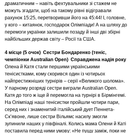
драматичним – навіть фехтувальники зі стажем не
можуть згадати, щоб на такому рівні відігравали
рахунок 15:25, перетворивши його на 45:44! І, головне,
у кого – китаянок, господарок Олімпіади! А на шляху до
перемоги українки залишили позаду й інші дві збірні
найбільших держав світу – Росії та США.
4 місце (5 очок)
Сестри Бондаренко (теніс,
чемпіонки Australian Open)
Справджена надія року
Олена й Катя стали першими українськими
тенісистками, кому скорився один із чотирьох
найпрестижніших турнірів – серії «Великого шолома».
У парному розряді сестри виграли Australian Open.
Катя до того ж іще й перемогла на турнірі в Бірмінгемі.
На Олімпіаді наші тенісистки пройшли чотири пари,
серед них і знаменитий італійський дует Пеннета-
Ск’явоне, лише сестри Вільямс насилу змогли
зупинили наших у півфіналі. Колись мама Олени й Каті
поставила перед ними умову: «Не пущу заміж, поки не