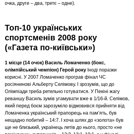
очка, друге – два, третє – одне).
Топ-10 українських
спортсменів 2008 року
(«Газета по-київськи»)
1 місце (14 очок)
Василь Ломаченко (бокс,
олімпійський чемпіон)
Герой року
Іноді поразки
корисні. У 2007 Ломаченко програв фінал ЧС
росіянинові Альберту Селімову. І зрозумів, що до
Олімпіади треба ретельно готуватися. У Пекіні жагу
реваншу Василь зумів угамувати вже в 1/​16‑й. Селімов,
який перед боєм зарозуміло відмовився прийняти від
Ломаченка український прапорець на пам’ять, був
нещадно побитий – 14:7. І хоча шлях до «золота» був
ще не близький, українець летів до нього, просто «не