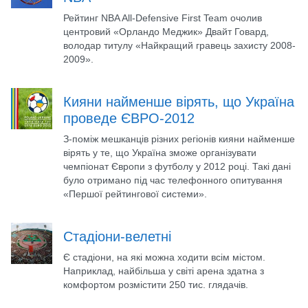
Рейтинг NBA All-Defensive First Team очолив
центровий «Орландо Меджик» Двайт Говард,
володар титулу «Найкращий гравець захисту 2008-
2009».
Кияни найменше вірять, що Україна
проведе ЄВРО-2012
З-поміж мешканців різних регіонів кияни найменше
вірять у те, що Україна зможе організувати
чемпіонат Європи з футболу у 2012 році. Такі дані
було отримано під час телефонного опитування
«Першої рейтингової системи».
Стадіони-велетні
Є стадіони, на які можна ходити всім містом.
Наприклад, найбільша у світі арена здатна з
комфортом розмістити 250 тис. глядачів.