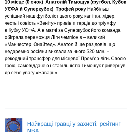
10 місце (0 очок)
Анатолій Тимощук (футбол, Кубок
УЄФА й Суперкубок)
Трофей року
Найбільш
успішний наш футболіст цього року, капітан, лідер,
честь і совість «Зеніту» привів пітерців до тріумфу
в Кубку УЄФА. А в матчі за Суперкубок його команда
обіграла переможця Ліги чемпіонів – великий
«Манчестер Юнайтед». Анатолій ще раз довів, що
недаремно росіяни виклали за нього $20 млн. –
рекордний трансфер для місцевої Прем’єр-ліги. Своєю
грою, самовіддачею і стабільністю Тимощук привернув
до себе увагу «Баварії».
Найкращі гравці у захисті: рейтинг
NBA