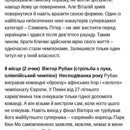
навіщо йому це повернення. Але Віталій зумів
повернутися й навіть вразити своєю формою. Один із
найбільш небезпечних нині нокаутерів суперважкої
категорії – Семюель Пітер – не зміг вистояти перед
українцем і здався після дев’ятого раунду. Таким
чином, брати Клички здійснили мрію свого життя –
одночасно стали чемпіонами. Залишився тільки один
титул не у їхній власності.
8 місце (2 очки)
Віктор Рубан (стрільба з лука,
олімпійський чемпіон)
Несподіванка року
Рубан
вигравав командні «бронзу» афінських Ігор і «золото»
чемпіонату Європи. У Пекіні від 27-літнього
харків’янина теж очікували тільки гідної допомоги
команді. А він візьми й вистріли сам, коли ніхто цього
не очікував. Навіть вихід у фінал Віктора не турбував
його майбутнього суперника – «зоряний» кореєць Парк
Кюн Мо самовпевнено заявляв, мовляв, немає в мене