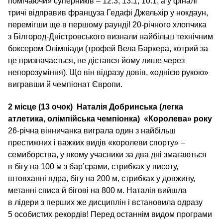
помічаючи» суперників – 12:3, 13:1, 10:1, а у фіналі
тричі відправив француза Гедафі Джельхір у нокдаун,
перемігши ще в першому раунді! 20-річного хлопчика
з Білгород-Дністровського визнали найбільш технічним
боксером Олімпіади (трофей Вела Баркера, котрий за
це призначається, не дістався йому лише через
непорозуміння). Що він відразу довів, «однією рукою»
вигравши й чемпіонат Європи.
2 місце (13 очок)
Наталія Добринська (легка
атлетика, олімпійська чемпіонка)
«Королева» року
26-річна вінничанка виграла один з найбільш
престижних і важких видів «королеви спорту» –
семиборства, у якому учасники за два дні змагаються
в бігу на 100 м з бар’єрами, стрибках у висоту,
штовханні ядра, бігу на 200 м, стрибках у довжину,
метанні списа й бігові на 800 м. Наталія вийшла
в лідери з перших же дисциплін і встановила одразу
5 особистих рекордів! Перед останнім видом програми