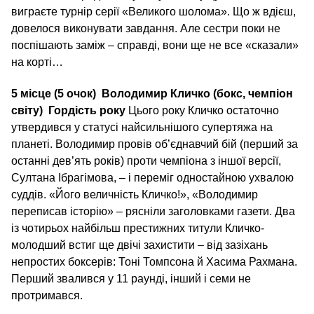
виграєте турнір серії «Великого шолома». Що ж вдієш,
довелося виконувати завдання. Але сестри поки не
поспішають заміж – справді, вони ще не все «сказали»
на корті…
5 місце (5 очок)
Володимир Кличко (бокс, чемпіон
світу)
Гордість року
Цього року Кличко остаточно
утвердився у статусі найсильнішого супертяжа на
планеті. Володимир провів об’єднавчий бій (перший за
останні дев’ять років) проти чемпіона з іншої версії,
Султана Ібрагімова, – і переміг одностайною ухвалою
суддів. «Його величність Кличко!», «Володимир
переписав історію» – рясніли заголовками газети. Два
із чотирьох найбільш престижних титули Кличко-
молодший встиг ще двічі захистити – від зазіхань
непростих боксерів: Тоні Томпсона й Хасима Рахмана.
Перший звалився у 11 раунді, інший і семи не
протримався.