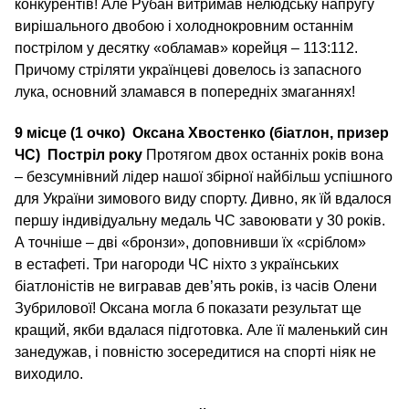
конкурентів! Але Рубан витримав нелюдську напругу
вирішального двобою і холоднокровним останнім
пострілом у десятку «обламав» корейця – 113:112.
Причому стріляти українцеві довелось із запасного
лука, основний зламався в попередніх змаганнях!
9 місце (1 очко)
Оксана Хвостенко (біатлон, призер
ЧС)
Постріл року
Протягом двох останніх років вона
– безсумнівний лідер нашої збірної найбільш успішного
для України зимового виду спорту. Дивно, як їй вдалося
першу індивідуальну медаль ЧС завоювати у 30 років.
А точніше – дві «бронзи», доповнивши їх «сріблом»
в естафеті. Три нагороди ЧС ніхто з українських
біатлоністів не вигравав дев’ять років, із часів Олени
Зубрилової! Оксана могла б показати результат ще
кращий, якби вдалася підготовка. Але її маленький син
занедужав, і повністю зосередитися на спорті ніяк не
виходило.