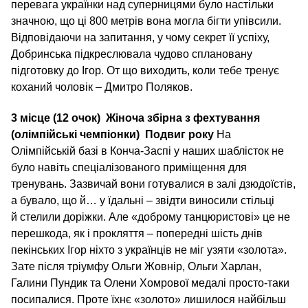
перевага українки над суперницями було настільки
значною, що ці 800 метрів вона могла бігти упівсили.
Відповідаючи на запитання, у чому секрет її успіху,
Добринська підкреслювала чудово сплановану
підготовку до Ігор. От що виходить, коли тебе тренує
коханий чоловік – Дмитро Поляков.
3 місце (12 очок)
Жіноча збірна з фехтування
(олімпійські чемпіонки)
Подвиг року
На
Олімпійській базі в Конча-Заспі у наших шаблісток не
було навіть спеціалізованого приміщення для
тренувань. Зазвичай вони готувалися в залі дзюдоїстів,
а бувало, що й… у їдальні – звідти виносили стільці
й стелили доріжки. Але «доброму танцюристові» це не
перешкода, як і прокляття – попередні шість днів
пекінських Ігор ніхто з українців не міг узяти «золота».
Зате після тріумфу Ольги Жовнір, Ольги Харлан,
Галини Пундик та Олени Хомрової медалі просто-таки
посипалися. Проте їхнє «золото» лишилося найбільш