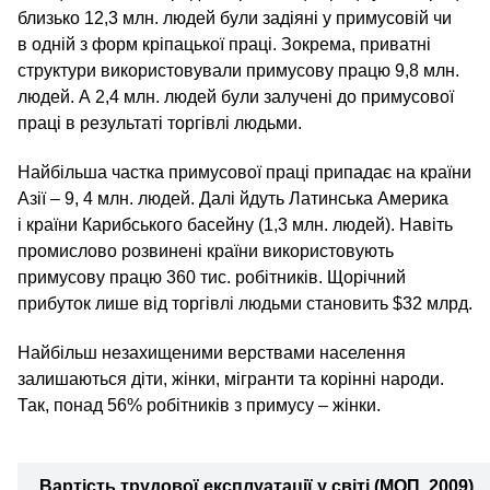
близько 12,3 млн. людей були задіяні у примусовій чи
в одній з форм кріпацької праці. Зокрема, приватні
структури використовували примусову працю 9,8 млн.
людей. А 2,4 млн. людей були залучені до примусової
праці в результаті торгівлі людьми.
Найбільша частка примусової праці припадає на країни
Азії – 9, 4 млн. людей. Далі йдуть Латинська Америка
і країни Карибського басейну (1,3 млн. людей). Навіть
промислово розвинені країни використовують
примусову працю 360 тис. робітників. Щорічний
прибуток лише від торгівлі людьми становить $32 млрд.
Найбільш незахищеними верствами населення
залишаються діти, жінки, мігранти та корінні народи.
Так, понад 56% робітників з примусу – жінки.
Вартість трудової експлуатації у світі (МОП, 2009)