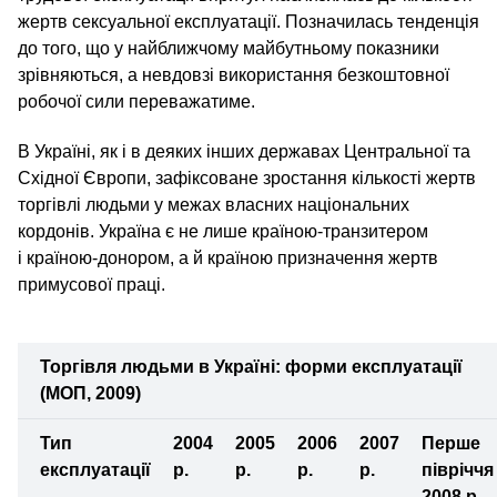
жертв сексуальної експлуатації. Позначилась тенденція
до того, що у найближчому майбутньому показники
зрівняються, а невдовзі використання безкоштовної
робочої сили переважатиме.
В Україні, як і в деяких інших державах Центральної та
Східної Європи, зафіксоване зростання кількості жертв
торгівлі людьми у межах власних національних
кордонів. Україна є не лише країною-транзитером
і країною-донором, а й країною призначення жертв
примусової праці.
Торгівля людьми в Україні: форми експлуатації
(МОП, 2009)
Тип
2004
2005
2006
2007
Перше
експлуатації
р.
р.
р.
р.
півріччя
2008 р.