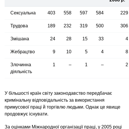
Сексуальна
403
558
597
584
229
Трудова
189
232
319
500
306
Змішана
24
28
15
33
4
Жебрацтво
9
10
5
4
8
Злочинна
1
–
1
–
2
діяльність
У більшості країн світу законодавство передбачає
кримінальну відповідальність за використання
примусової праці й торгівлю людьми. Однак це явище
продовжує існувати.
За оцінками Міжнародної організації праці, у 2005 році