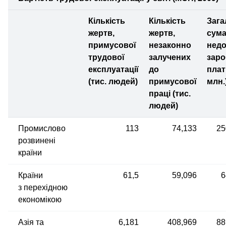
Кількість
Кількість
Зага
жертв,
жертв,
сум
примусової
незаконно
нед
трудової
залучених
заро
експлуатації
до
плат
(тис. людей)
примусової
млн.
праці (тис.
людей)
Промислово
113
74,133
25
розвинені
країни
Країни
61,5
59,096
6
з перехідною
економікою
Азія та
6,181
408,969
88