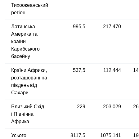
Тихоокеанський
регіон
Латинська
995,5
217,470
Америка та
країни
Карибського
басейну
Країни Африки,
537,5
112,444
14
розташовані на
південь від
Сахари
Близький Схід
229
203,029
26
і Північна
Африка
Усього
8117,5
1075,141
19