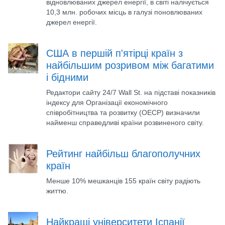
відновлюваних джерел енергії, в світі налічується
10,3 млн. робочих місць в галузі поновлюваних
джерел енергії.
США в першій п'ятірці країн з
найбільшим розривом між багатими
і бідними
Редактори сайту 24/7 Wall St. на підставі показників
індексу для Організації економічного
співробітництва та розвитку (ОЕСР) визначили
найменш справедливі країни розвиненого світу.
Рейтинг найбільш благополучних
країн
Менше 10% мешканців 155 країн світу радіють
життю.
Найкращі університети Іспанії