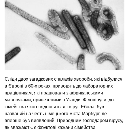
Сліди двох загадкових спалахів хвороби, які відбулися
в Європі в 60‑х роках, приводять до лабораторних
працівникам, які працювали з африканськими
мавпочками, привезеними з Уганди. Філовіруси, до
сімейства якого відноситься і вірус Ебола, був
названий на честь німецького міста Марбург, де
вперше був виявлений. Природним господарем вірусу,
як вважають, є фруктові кажани сімейства