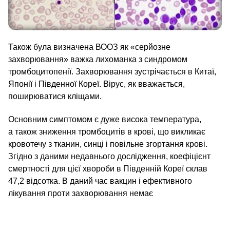
Також була визначена ВООЗ як «серйозне
захворювання» важка лихоманка з синдромом
тромбоцитопенії. Захворювання зустрічається в Китаї,
Японії і Південної Кореї. Вірус, як вважається,
поширюватися кліщами.
Основним симптомом є дуже висока температура,
а також зниження тромбоцитів в крові, що викликає
кровотечу з тканин, синці і повільне згортання крові.
Згідно з даними недавнього дослідження, коефіцієнт
смертності для цієї хвороби в Південній Кореї склав
47,2 відсотка. В даний час вакцин і ефективного
лікування проти захворювання немає