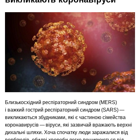
Близькосхідний респіраторний синдром (MERS)
і важкий гострий респіраторний синдром (SARS) —
викликаються збудниками, які є частиною сімейства
коронавирусів — віруси, які зазвичай вражають верхні
дихальні шляхи. Хоча спочатку люди заражалися від
верблюдів, обидві хвороби легко поширюються від