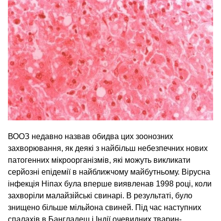
ВООЗ недавно назвав обидва цих зоонозних
захворювання, як деякі з найбільш небезпечних нових
патогенних мікроорганізмів, які можуть викликати
серйозні епідемії в найближчому майбутньому. Вірусна
інфекція Ніпах була вперше виявлена​в 1998 році, коли
захворіли малайзійські свинарі. В результаті, було
знищено більше мільйона свиней. Під час наступних
спалахів в Бангладеш і Індії очевидних тварин-