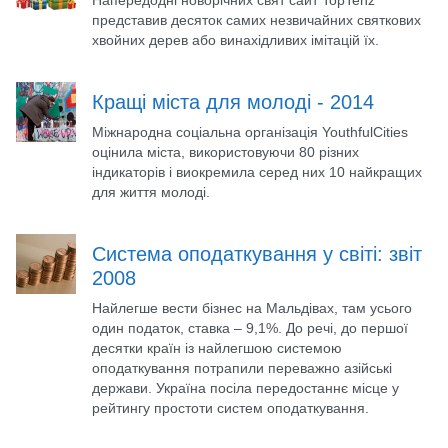
Напередодні новорічних свят сайт TopTenz
представив десяток самих незвичайних святкових
хвойних дерев або винахідливих імітацій їх.
Кращі міста для молоді - 2014
Міжнародна соціальна організація YouthfulCities
оцінила міста, використовуючи 80 різних
індикаторів і виокремила серед них 10 найкращих
для життя молоді.
Система оподаткування у світі: звіт
2008
Найлегше вести бізнес на Мальдівах, там усього
один податок, ставка – 9,1%. До речі, до першої
десятки країн із найлегшою системою
оподаткування потрапили переважно азійські
держави. Україна посіла передостаннє місце у
рейтингу простоти систем оподаткування.