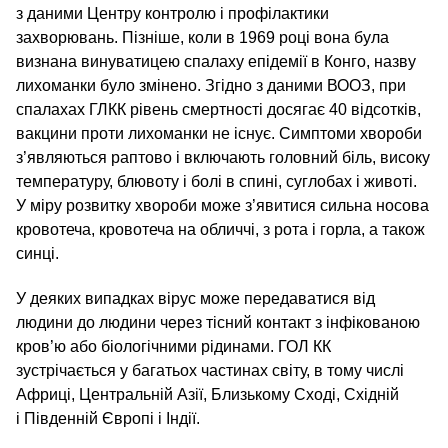
з даними Центру контролю і профілактики
захворювань. Пізніше, коли в 1969 році вона була
визнана винуватицею спалаху епідемії в Конго, назву
лихоманки було змінено. Згідно з даними ВООЗ, при
спалахах ГЛКК рівень смертності досягає 40 відсотків,
вакцини проти лихоманки не існує. Симптоми хвороби
з’являються раптово і включають головний біль, високу
температуру, блювоту і болі в спині, суглобах і животі.
У міру розвитку хвороби може з’явитися сильна носова
кровотеча, кровотеча на обличчі, з рота і горла, а також
синці.
У деяких випадках вірус може передаватися від
людини до людини через тісний контакт з інфікованою
кров’ю або біологічними рідинами. ГОЛ КК
зустрічається у багатьох частинах світу, в тому числі
Африці, Центральній Азії, Близькому Сході, Східній
і Південній Європі і Індії.