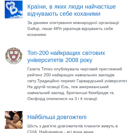
Країни, в яких люди найчастіше
відчувають себе коханими
За даними опитування міжнародної організації
Gallup, лише 48% українців відчувають себе
коханими.
Топ-200 найкращих світових
університетів 2008 року
Газета Times опублікувала черговий престижний
рейтинг 200 найкращих навчальних закладів
світу.Традиційно переміг Гарвардський університет.
На другій позиції Єль, теж американський
навчальний заклад. Британські Кембридж та
Оксфорд опинилися на 3 і 4 позиції.
Найбільші довгожтелі
Шість з дев'яти довгожителів планети живуть в
США. Найцікавіше - всі вони жінки.