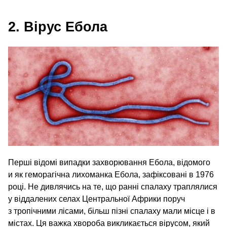
2. Вірус Ебола
Перші відомі випадки захворювання Ебола, відомого
и як геморагічна лихоманка Ебола, зафіксовані в 1976
році. Не дивлячись на те, що ранні спалаху траплялися
у віддалених селах Центральної Африки поруч
з тропічними лісами, більш пізні спалаху мали місце і в
містах. Ця важка хвороба викликається вірусом, який