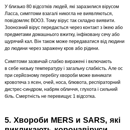
У близько 80 відсотків людей, які заразилися вірусом
Ласса, симптоми взагалі никогла не виявляються,
повідомляє ВООЗ. Тому вірус так складно виявити.
Зоонозний вірус передається через контакт з їжею або
предметами домашнього вжитку, інфіковану сечу або
щурячий кал. Він також може передаватися від людини
до людини через заражену кров або рідини.
Симптоми зазвичай слабко виражені і включають
в себе низьку температуру і загальну слабкість. Але ос
при серйозному перебігу хвороби може виникати
кровотеча з ясен, очей, носа, блювота, респіраторний
дистрес-синдром, набряк обличчя, глухота і сильний
біль. Смертність не перевищує 1 відсотка.
5. Хвороби MERS и SARS, які
викликають коронавіруси