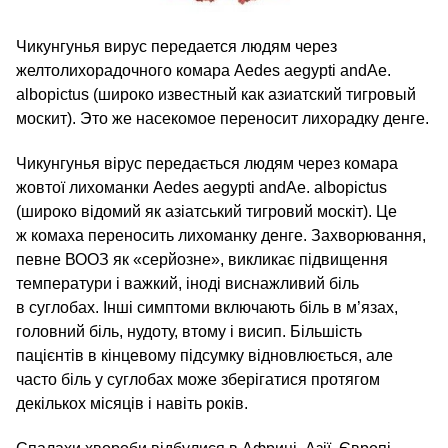
Чикунгунья вирус передается людям через
желтолихорадочного комара Aedes aegypti andAe.
albopictus (широко известный как азиатский тигровый
москит). Это же насекомое переносит лихорадку денге.
Чикунгунья вірус передається людям через комара
жовтої лихоманки Aedes aegypti andAe. albopictus
(широко відомий як азіатський тигровий москіт). Це
ж комаха переносить лихоманку денге. Захворювання,
певне ВООЗ як «серйозне», викликає підвищення
температури і важкий, іноді виснажливий біль
в суглобах. Інші симптоми включають біль в м’язах,
головний біль, нудоту, втому і висип. Більшість
пацієнтів в кінцевому підсумку відновлюється, але
часто біль у суглобах може зберігатися протягом
декількох місяців і навіть років.