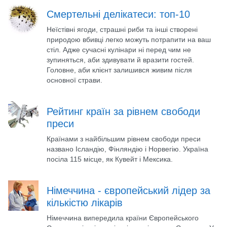
Смертельні делікатеси: топ-10
Неїстівні ягоди, страшні риби та інші створені
природою вбивці легко можуть потрапити на ваш
стіл. Адже сучасні кулінари ні перед чим не
зупиняться, аби здивувати й вразити гостей.
Головне, аби клієнт залишився живим після
основної страви.
Рейтинг країн за рівнем свободи
преси
Країнами з найбільшим рівнем свободи преси
названо Ісландію, Фінляндію і Норвегію. Україна
посіла 115 місце, як Кувейт і Мексика.
Німеччина - європейський лідер за
кількістю лікарів
Німеччина випередила країни Європейського