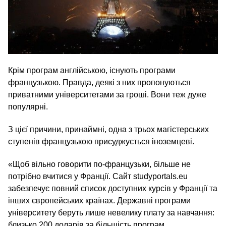
Крім програм англійською, існують програми
французькою. Правда, деякі з них пропонуються
приватними університетами за гроші. Вони теж дуже
популярні.
З цієї причини, принаймні, одна з трьох магістерських
ступенів французькою присуджується іноземцеві.
«Щоб вільно говорити по-французьки, більше не
потрібно вчитися у Франції. Сайт studyportals.eu
забезпечує повний список доступних курсів у Франції та
інших європейських країнах. Державні програми
університету беруть лише невелику плату за навчання:
близько 200 доларів за більшість програм.