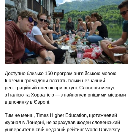
Доступно близько 150 програм англійською мовою.
Іноземні громадяни платять тільки незначний
реєстраційний внесок при вступі. Словенія межує
з Італією та Хорватією — з найпопулярнішими місцями
відпочинку в Європі.
Тим не менш, Times Higher Education, щотижневий
журнал в Лондоні, не зарахував жоден словенський
університет в свій недавній рейтинг World University