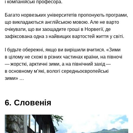
і компанійські професора.
Багато норвезьких університетів пропонують програми,
що викладаються англійською мовою. Але не варто
очікувати, що ви заощадите гроші в Норвегії, де
зафіксована одна з найвищих вартостей життя у світі.
І будьте обережні, якщо ви вирішили вчитися. «Зими
в цілому не схожі в різних частинах країни, на півночі
— жорсткі, арктичні зими, а на північний захід —
в основному м’які, вологі середньоєвропейські
зими» …
6. Словенія