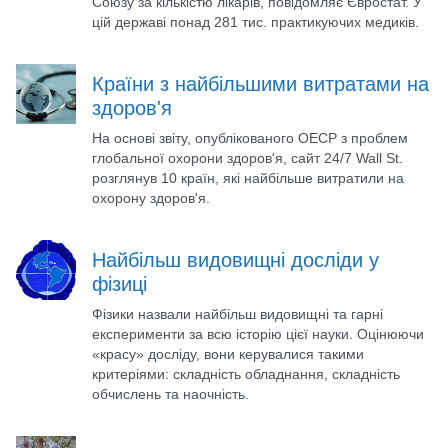
Союзу за кількістю лікарів, повідомляє Євростат. У
цій державі понад 281 тис. практикуючих медиків.
Країни з найбільшими витратами на
здоров'я
На основі звіту, опублікованого ОЕСР з проблем
глобальної охорони здоров'я, сайт 24/7 Wall St.
розглянув 10 країн, які найбільше витратили на
охорону здоров'я.
Найбільш видовищні досліди у
фізиці
Фізики назвали найбільш видовищні та гарні
експерименти за всю історію цієї науки. Оцінюючи
«красу» досліду, вони керувалися такими
критеріями: складність обладнання, складність
обчислень та наочність.