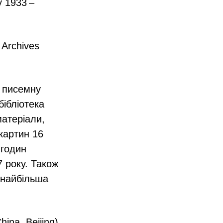
у 1933 –
 Archives
ю писемну
бібліотека
матеріали,
 картин 16
 годин
 року. Також
 найбільша
hina, Beijing)