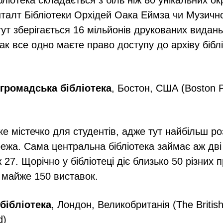
бліотека складається з біль ніж 80 унікальних о
кшталт Бібліотеки Орхідей Оака Еймза чи Музично
тут зберігається 16 мільйонів друкованих видань
к все одно маєте право доступу до архіву бібл
 громадська бібліотека
, Бостон, США (Boston Pu
ке містечко для студентів, адже тут найбільш р
ежа. Сама центральна бібліотека займає аж дві б
ж 27. Щорічно у бібліотеці діє близько 50 різних 
 майже 150 виставок.
 бібліотека
, Лондон, Великобританія (The British
d)