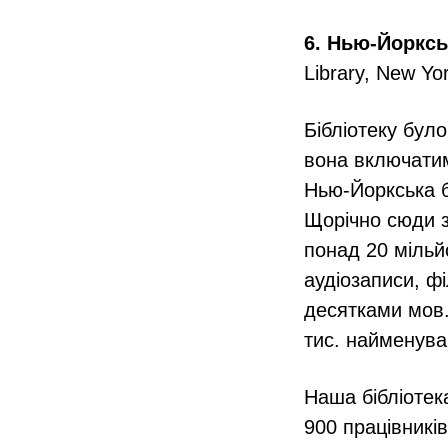
6. Нью-Йорксь
Library, New Yo
Бібліотеку було
вона включатиме
Нью-Йоркська б
Щорічно сюди з
понад 20 мільй
аудіозаписи, фі
десятками мов.
тис. найменува
Наша бібліотека
900 працівникі