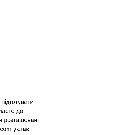
 підготувати
 йдете до
ки розташовані
.com уклав