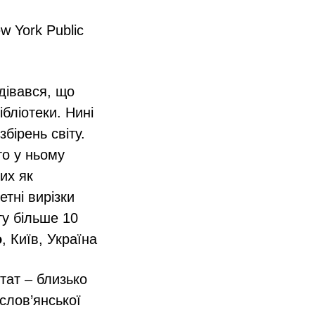
w York Public
одівався, що
бліотеки. Нині
бірень світу.
то у ньому
их як
етні вирізки
ту більше 10
о
, Київ, Україна
тат – близько
слов’янської