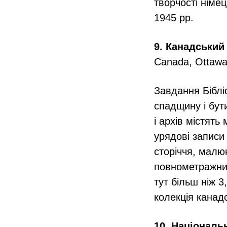
творчості німе
1945 рр.
9. Канадський 
Canada, Ottawa,
Завдання Біблі
спадщину і бут
і архів містять
урядові записи 
сторіччя, малю
повнометражних
тут більш ніж 
колекція канад
10. Національ