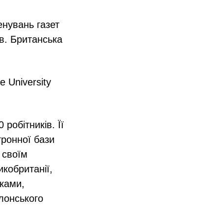
енувань газет
ів. Британська
 University
робітників. Її
тронної бази
 своїм
кобританії,
ками,
лонського