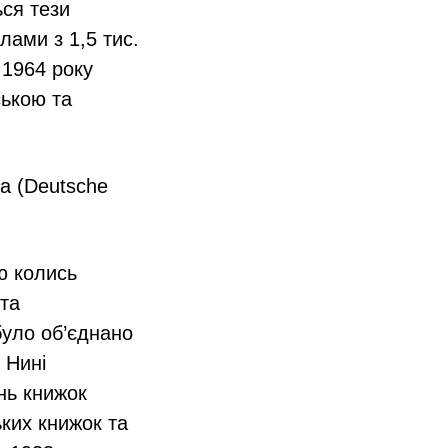
ься тези
лами з 1,5 тис.
 1964 року
ською та
на (Deutsche
ю колись
 та
 було об’єднано
 Нині
нь книжок
ьких книжок та