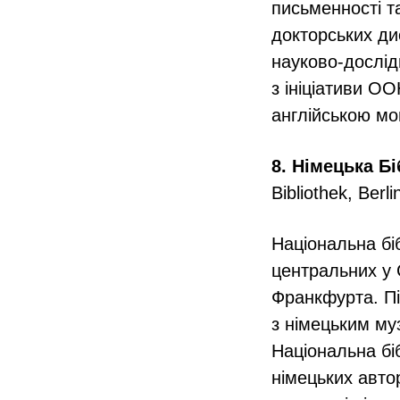
письменності та
докторських ди
науково-дослідн
з ініціативи О
англійською мо
8. Німецька Бі
Bibliothek, Berl
Національна бі
центральних у С
Франкфурта. Піс
з німецьким муз
Національна бі
німецьких автор