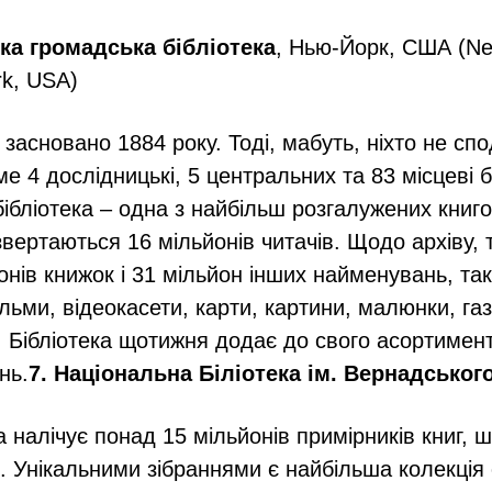
ка громадська бібліотека
, Нью-Йорк, США (Ne
rk, USA)
 засновано 1884 року. Тоді, мабуть, ніхто не сп
 4 дослідницькі, 5 центральних та 83 місцеві бі
ібліотека – одна з найбільш розгалужених книгоз
вертаються 16 мільйонів читачів. Щодо архіву, 
онів книжок і 31 мільйон інших найменувань, так
льми, відеокасети, карти, картини, малюнки, газ
 Бібліотека щотижня додає до свого асортимен
нь.
7. Національна Біліотека ім. Вернадськог
 налічує понад 15 мільйонів примірників книг, ш
в. Унікальними зібраннями є найбільша колекція 