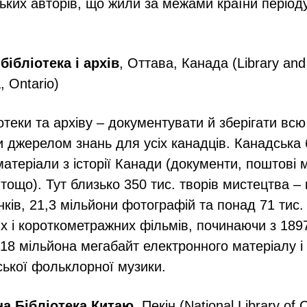
цьких авторів, що жили за межами країни період
бібліотека і архів
, Оттава, Канада (Library and
 Ontario)
отеки та архіву – документувати й зберігати вс
и джерелом знань для усіх канадців. Канадська 
 матеріали з історії Канади (документи, поштові 
тощо). Тут близько 350 тис. творів мистецтва –
нків, 21,3 мільйони фотографій та понад 71 тис.
 і короткометражних фільмів, починаючи з 1897
3,18 мільйона мегабайт електронного матеріалу і
ської фольклорної музики.
на Бібліотека Китаю
, Пекін (National Library of C