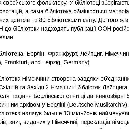
 єврейського фольклору. У бібліотеці зберігают
сертацій, а сама бібліотека обмінюється матеріа
их центрів та 80 бібліотеками світу. До того ж з
ОН до бібліотеки надходять публікації ООН росій
вами.
бліотека
, Берлін, Франкфурт, Лейпциг, Німеччи
in, Frankfurt, and Leipzig, Germany)
бліотека Німеччини створена завдяки об’єднанн
хідній та Західній Німеччині бібліотек Лейпцига
ля падіння Берлінської стіни ці дві книгозбірні
ичним архівом у Берліні (Deutsche Musikarchiv).
бліотека налічує більше 13 мільйонів найменува
ів, книг, виданих у Німеччині, перекладів німец