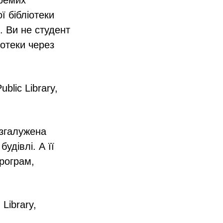
кремих
ї бібліотеки
. Ви не студент
іотеки через
blic Library,
озгалужена
удівлі. А її
програм,
 Library,