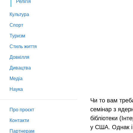
Релігія
Культура
Спорт
Туризм
Стиль життя
Довкілля
Дивацтва
Медіа
Наука
Чи то вам треб
семінар з ядерн
Про проєкт
бібліотеки (Інт
Контакти
у США. Однак і
Партнeрам