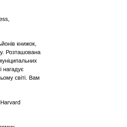
ess,
ьйонів книжок,
ту. Розташована
 муніципальних
і нагадує
ьому світі. Вам
Harvard