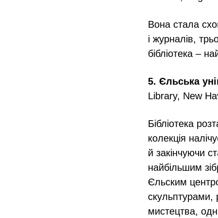
Вона стала схо
і журналів, трь
бібліотека – на
5. Єльська ун
Library, New H
Бібліотека роз
колекція наліч
й закінчуючи с
найбільшим зіб
Єльским центр
скульптурами, 
мистецтва, одні