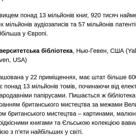
вищем понад 13 мільйонів книг, 920 тисяч найм
ох мільйонів аудіозаписів та 57 мільйонів патент
йбільша у Європі.
іверситетська бібліотека
, Нью-Гевен, США (Yale
aven, USA)
ташована у 22 приміщеннях, має штат більше 600 
ує понад 13 мільйонів томів, починаючи від елек
тародавніми папірусами. Пишається ж бібліотека
ранням британського мистецтва за межами Вели
ом британського мистецтва – картинами, малюн
рідкісними книгами та Єльською колекцією вави
єю з п’яти найбільших у світі.