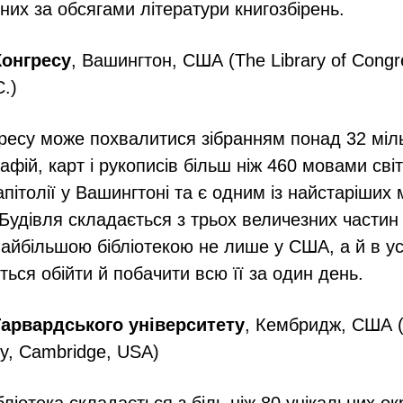
них за обсягами літератури книгозбірень.
Конгресу
, Вашингтон, США (The Library of Congr
.)
гресу може похвалитися зібранням понад 32 міл
афій, карт і рукописів більш ніж 460 мовами сві
апітолії у Вашингтоні та є одним із найстаріших
Будівля складається з трьох величезних частин 
найбільшою бібліотекою не лише у США, а й в ус
ться обійти й побачити всю її за один день.
 Гарвардського університету
, Кембридж, США (
ary, Cambridge, USA)