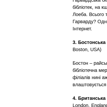
Гарвардська бі
бібліотек, на 
Лоеба. Всього 
Гарварду? Одна
Інтернет.
3. Бостонська
Boston, USA)
Бостон – райсь
бібліотечна мер
філіалів нині а
влаштовується
4. Британська
London, Englan