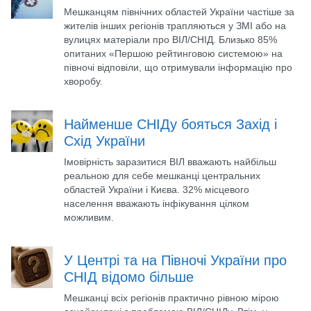
Мешканцям північних областей України частіше за
жителів інших регіонів трапляються у ЗМІ або на
вулицях матеріали про ВІЛ/СНІД. Близько 85%
опитаних «Першою рейтинговою системою» на
півночі відповіли, що отримували інформацію про
хворобу.
Найменше СНІДу бояться Захід і
Схід України
Імовірність заразитися ВІЛ вважають найбільш
реальною для себе мешканці центральних
областей України і Києва. 32% місцевого
населення вважають інфікування цілком
можливим.
У Центрі та на Півночі України про
СНІД відомо більше
Мешканці всіх регіонів практично рівною мірою