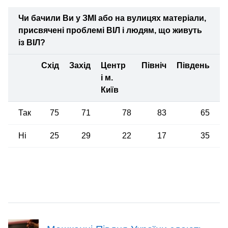
Чи бачили Ви у ЗМІ або на вулицях матеріали,
присвячені проблемі ВІЛ і людям, що живуть
із ВІЛ?
Схід
Захід
Центр
Північ
Південь
і м.
Київ
Так
75
71
78
83
65
Ні
25
29
22
17
35