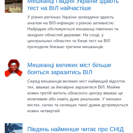
Мешканці Півдня України здають
тест на ВІЛ найчастіше
У різних регіонах України громадяни здають
аналізи на ВІЛ-інфекцію з різною активністю.
Найрідше обстежуються мешканці північних та
західних областей держави. На сході, у
центральних областях та Києві тест на ВІЛ
проходили близько третини мешканців.
Мешканці великих міст більше
бояться заразитись ВІЛ
Серед мешканців великих міст найвищий відсоток
тих, вважає за ймовірне заразитися ВІЛ. Майже
кожен третій житель обласного центру вважає це
можливим або навіть дуже реальним. У менших
містах, селах та селищах такої думки дотримується
кожен четвертий.
Південь найменше читає про СНІД