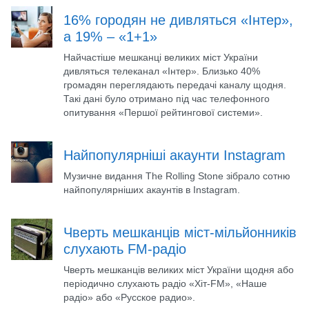
16% городян не дивляться «Інтер»,
а 19% – «1+1»
Найчастіше мешканці великих міст України
дивляться телеканал «Інтер». Близько 40%
громадян переглядають передачі каналу щодня.
Такі дані було отримано під час телефонного
опитування «Першої рейтингової системи».
Найпопулярніші акаунти Instagram
Музичне видання The Rolling Stone зібрало сотню
найпопулярніших акаунтів в Instagram.
Чверть мешканців міст-мільйонників
слухають FM-радіо
Чверть мешканців великих міст України щодня або
періодично слухають радіо «Хіт-FM», «Наше
радіо» або «Русское радио».