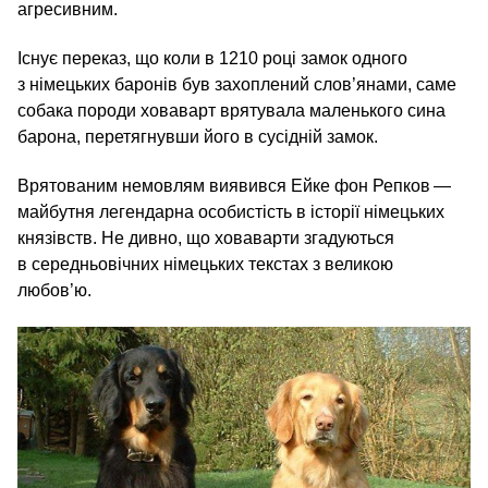
агресивним.
Існує переказ, що коли в 1210 році замок одного
з німецьких баронів був захоплений слов’янами, саме
собака породи ховаварт врятувала маленького сина
барона, перетягнувши його в сусідній замок.
Врятованим немовлям виявився Ейке фон Репков —
майбутня легендарна особистість в історії німецьких
князівств. Не дивно, що ховаварти згадуються
в середньовічних німецьких текстах з великою
любов’ю.