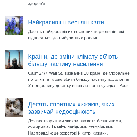
здоров’я.
Найкрасивіші весняні квіти
Десять найкрасивіших весняних первоцвітів, які
відносяться до цибулинних рослин.
Країни, де зміни клімату вб'ють
більшу частину населення
Сайт 24/7 Wall St. визначив 10 країн, де глобальне
потепління може вбити більшу частину населення.
У нещасливу десятку ввійшла наша сусідка - Росія.
Десять спритних хижаків, яких
зазвичай недооцінюють
Деяких тварин ми звикли вважати безпечними,
сумирними і навіть лагідними створіннями.
Насправді ж це жорстокі й хитрі хижаки.