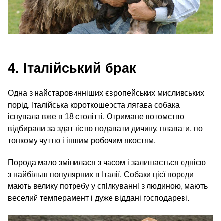
4. Італійський брак
Одна з найстаровинніших європейських мисливських
порід. Італійська короткошерста лягава собака
існувала вже в 18 столітті. Отримане потомство
відбирали за здатністю подавати дичину, плавати, по
тонкому чуттю і іншим робочим якостям.
Порода мало змінилася з часом і залишається однією
з найбільш популярних в Італії. Собаки цієї породи
мають велику потребу у спілкуванні з людиною, мають
веселий темперамент і дуже віддані господареві.