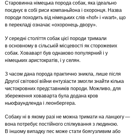
Старовинна німецька порода собак, яка ідеально
поєднує в собі риси компаньйона і охоронця. Назва
породи походить від німецьких слів «hof» і «wart», що
в перекладі означає «охоронець двору».
У середні століття собак цієї породи тримали
в основному в сільській місцевості як сторожевих
собак. Ховаварт був однаково популярний і у
німецьких аристократів, і у селян.
З часом дана порода практично зникла, лише після
Другої світової війни ентузіасти змогли знайти кілька
чистокровних представників породи. Можливо, для
збереження ховаварта була додана кров
ньюфаундленда і леонбергера.
Собаку ні в якому разі не можна тримати на ланцюгу —
вона потребує постійного спілкування з людиною.
В іншому випадку пес може стати боягузливим або