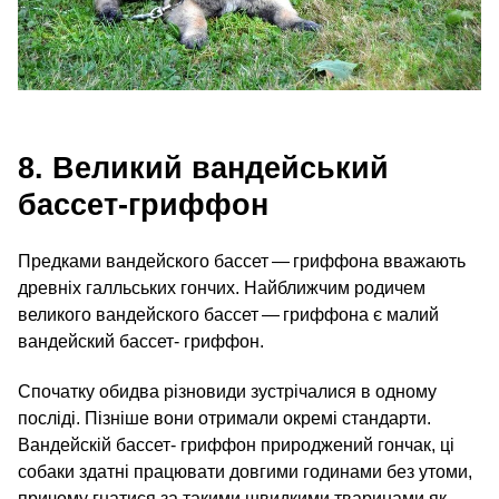
8. Великий вандейський
бассет-гриффон
Предками вандейского бассет — гриффона вважають
древніх галльських гончих. Найближчим родичем
великого вандейского бассет — гриффона є малий
вандейский бассет- гриффон.
Спочатку обидва різновиди зустрічалися в одному
посліді. Пізніше вони отримали окремі стандарти.
Вандейскій бассет- гриффон природжений гончак, ці
собаки здатні працювати довгими годинами без утоми,
причому гнатися за такими швидкими тваринами як