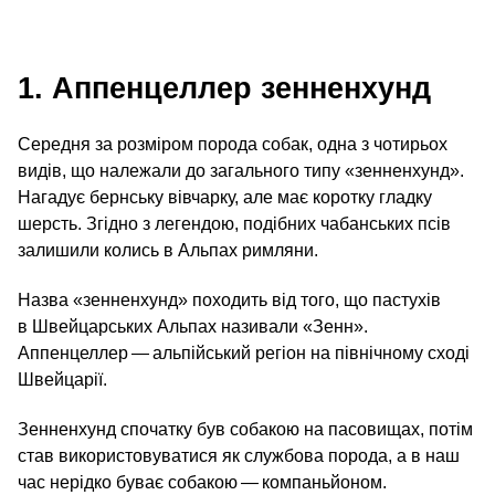
1. Аппенцеллер зенненхунд
Середня за розміром порода собак, одна з чотирьох
видів, що належали до загального типу «зенненхунд».
Нагадує бернську вівчарку, але має коротку гладку
шерсть. Згідно з легендою, подібних чабанських псів
залишили колись в Альпах римляни.
Назва «зенненхунд» походить від того, що пастухів
в Швейцарських Альпах називали «Зенн».
Аппенцеллер — альпійський регіон на північному сході
Швейцарії.
Зенненхунд спочатку був собакою на пасовищах, потім
став використовуватися як службова порода, а в наш
час нерідко буває собакою — компаньйоном.