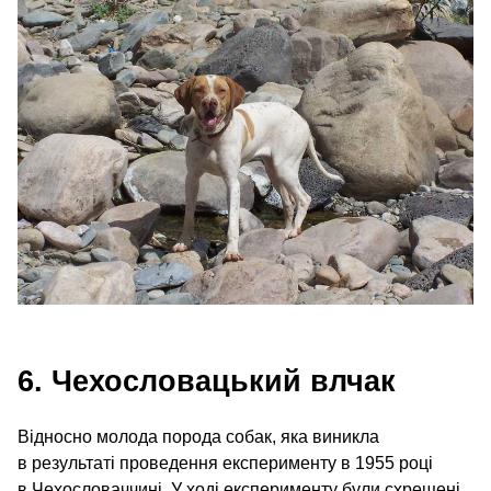
6. Чехословацький влчак
Відносно молода порода собак, яка виникла
в результаті проведення експерименту в 1955 році
в Чехословаччині. У ході експерименту були схрещені