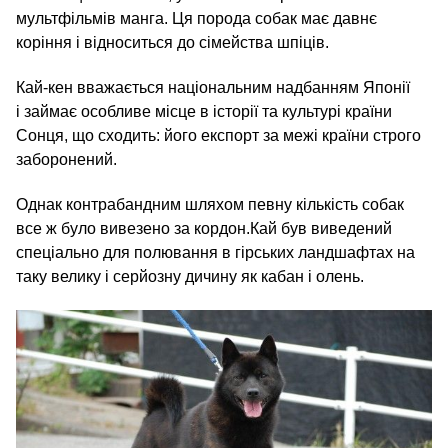
мультфільмів манга. Ця порода собак має давнє
коріння і відноситься до сімейства шпіців.
Кай-кен вважається національним надбанням Японії
і займає особливе місце в історії та культурі країни
Сонця, що сходить: його експорт за межі країни строго
заборонений.
Однак контрабандним шляхом певну кількість собак
все ж було вивезено за кордон.Кай був виведений
спеціально для полювання в гірських ландшафтах на
таку велику і серйозну дичину як кабан і олень.