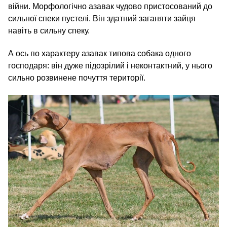
війни. Морфологічно азавак чудово пристосований до
сильної спеки пустелі. Він здатний заганяти зайця
навіть в сильну спеку.
А ось по характеру азавак типова собака одного
господаря: він дуже підозрілий і неконтактний, у нього
сильно розвинене почуття території.