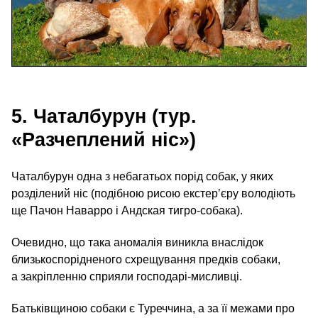
5. Чаталбурун (тур.
«Разчеплений ніс»)
Чаталбурун одна з небагатьох порід собак, у яких
розділений ніс (подібною рисою екстер’єру володіють
ще Пачон Наварро і Андская тигро-собака).
Очевидно, що така аномалія виникла внаслідок
близькоспорідненого схрещування предків собаки,
а закріпленню сприяли господарі-мисливці.
Батьківщиною собаки є Туреччина, а за її межами про