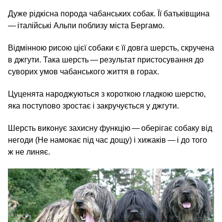
Дуже рідкісна порода чабанських собак. Її батьківщина
— італійські Альпи поблизу міста Бергамо.
Відмінною рисою цієї собаки є її довга шерсть, скручена
в джгути. Така шерсть — результат пристосування до
суворих умов чабанського життя в горах.
Цуценята народжуються з короткою гладкою шерстю,
яка поступово зростає і закручується у джгути.
Шерсть виконує захисну функцію — оберігає собаку від
негоди (Не намокає під час дощу) і хижаків — і до того
ж не линяє.