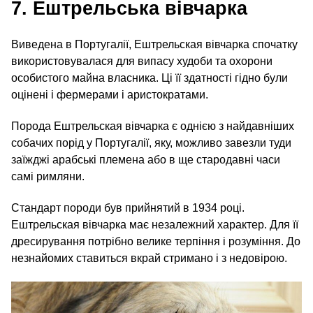
7. Ештрельська вівчарка
Виведена в Португалії, Ештрельская вівчарка спочатку
використовувалася для випасу худоби та охорони
особистого майна власника. Ці її здатності гідно були
оцінені і фермерами і аристократами.
Порода Ештрельская вівчарка є однією з найдавніших
собачих порід у Португалії, яку, можливо завезли туди
заїжджі арабські племена або в ще стародавні часи
самі римляни.
Стандарт породи був прийнятий в 1934 році.
Ештрельская вівчарка має незалежний характер. Для її
дресирування потрібно велике терпіння і розуміння. До
незнайомих ставиться вкрай стримано і з недовірою.