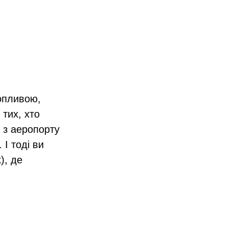
опливою,
тих, хто
 з аеропорту
 І тоді ви
), де