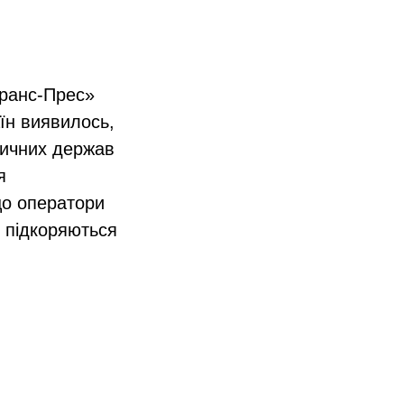
Франс-Прес»
аїн виявилось,
тичних держав
я
що оператори
е підкоряються