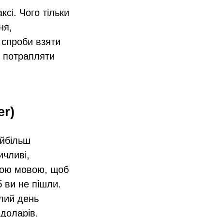
сі. Чого тільки
ня,
і спроби взяти
е потрапляти
er)
йбільш
ичливі,
ькою мовою, щоб
 ви не пішли.
ілий день
 доларів.