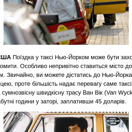
 США
Поїздка у таксі Нью-Йорком може бути зах
омити. Особливо непривітно ставиться місто до 
ом. Звичайно, ви можете дістатись до Нью-Йорка
цею, проте більшість надає перевагу саме таксі.
 сумнозвісну швидкісну трасу Ван Вік (Van Wyck
бутні години у заторі, заплативши 45 доларів.