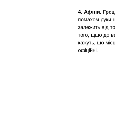
4. Афіни, Грец
помахом руки не
залежить від то
того, щшо до в
кажуть, що місц
офіційні.