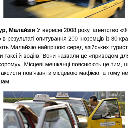
ур, Малайзія
У вересні 2008 року, агентство «
в результаті опитування 200 іноземців із 30 кр
ть Малайзію найгіршою серед азійських турис
ти таксі й водіїв. Вони назвали це «приводом дл
сорому». Місцеві мешканці пояснюють це тим, 
 таксисти пов’язані з місцевою мафією, а тому н
онам.