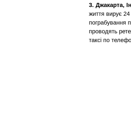
3. Джакарта, І
життя вирує 24
пограбування п
проводять рете
таксі по телеф