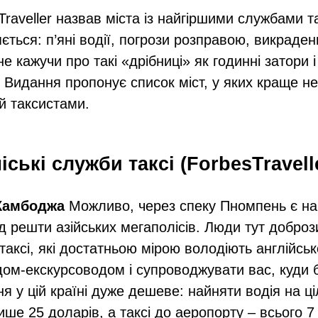
aveller назвав міста із найгіршими службами так
ється: п’яні водії, погрози розправою, викраден
е кажучи про такі «дрібниці» як годинні затори 
 Видання пропонує список міст, у яких краще н
і й таксистами.
іські служби таксі (ForbesTravell
 Камбоджа
Можливо, через спеку Пномпень є на
д решти азійських мегаполісів. Люди тут доброз
 таксі, які достатньою мірою володіють англійс
дом-екскурсоводом і супроводжувати вас, куди б
я у цій країні дуже дешеве: найняти водія на ц
ше 25 доларів, а таксі до аеропорту – всього 7