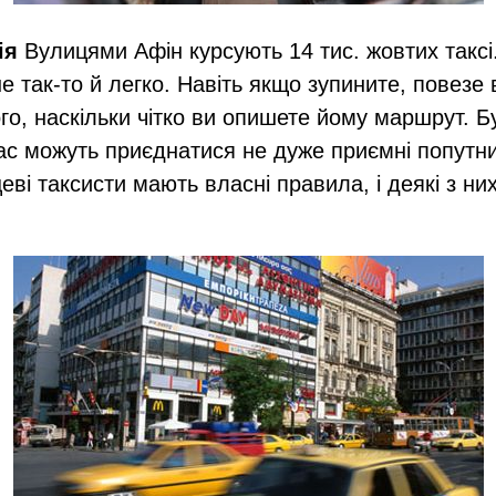
ія
Вулицями Афін курсують 14 тис. жовтих таксі.
 так-то й легко. Навіть якщо зупините, повезе в
го, наскільки чітко ви опишете йому маршрут. Бу
ас можуть приєднатися не дуже приємні попутни
еві таксисти мають власні правила, і деякі з ни