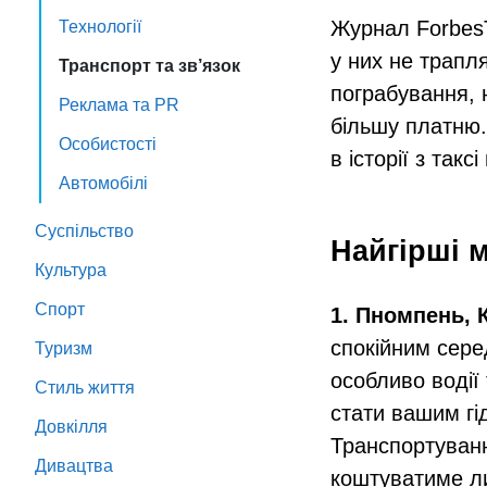
Журнал ForbesTr
Технології
у них не трапля
Транспорт та зв’язок
пограбування, н
Реклама та PR
більшу платню.
Особистості
в історії з такс
Автомобілі
Суспільство
Найгірші м
Культура
Спорт
1. Пномпень,
спокійним сере
Туризм
особливо водії
Стиль життя
стати вашим гі
Довкілля
Транспортуванн
Дивацтва
коштуватиме ли