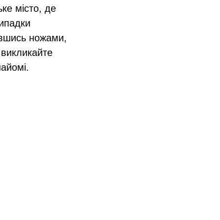
ке місто, де
випадки
ївшись ножами,
 викликайте
найомі.