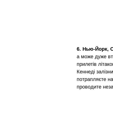
6. Нью-Йорк,
а може дуже вт
прилетів літак
Кеннеді залізни
потрапляєте на
проводите неза