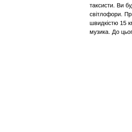
таксисти. Ви б
світлофори. Пр
швидкістю 15 км
музика. До цьо