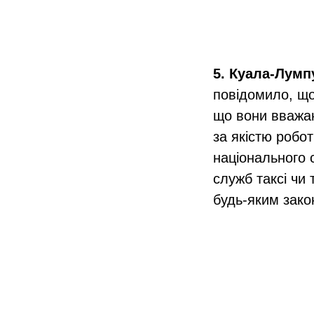
5. Куала-Лумп
повідомило, що 
що вони вважаю
за якістю робо
національного 
служб таксі чи
будь-яким зак