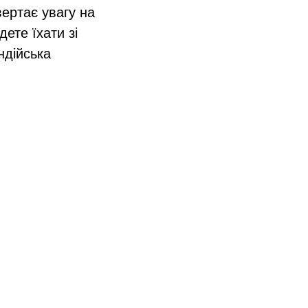
вертає увагу на
ете їхати зі
ндійська