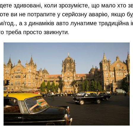
удете здивовані, коли зрозумієте, що мало хто з
оте ви не потрапите у серйозну аварію, якщо буд
/​год., а з динаміків авто лунатиме традиційна і
го треба просто звикнути.