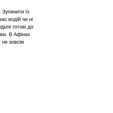
 Зупинити їх
ас водій чи ні
дьте готові до
ки. В Афінах
х не зовсім