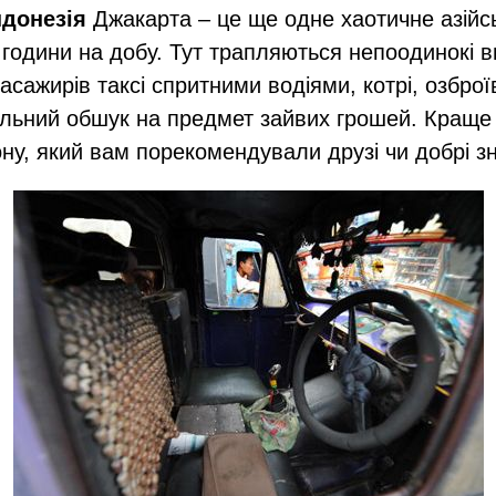
ндонезія
Джакарта – це ще одне хаотичне азійсь
 години на добу. Тут трапляються непоодинокі 
асажирів таксі спритними водіями, котрі, озбро
льний обшук на предмет зайвих грошей. Краще
ону, який вам порекомендували друзі чи добрі з