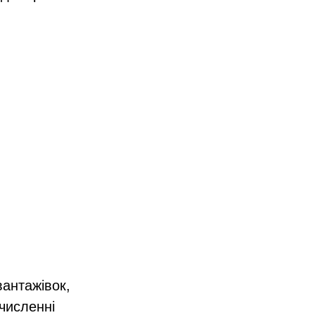
вантажівок,
 численні