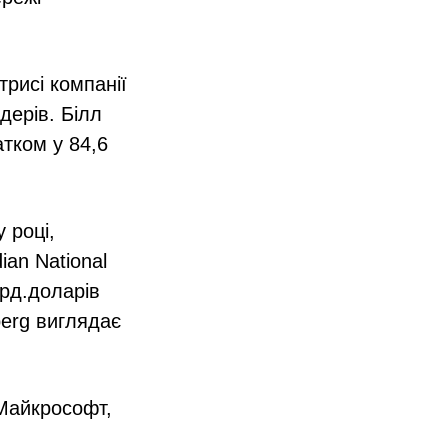
трисі компанії
дерів. Білл
атком у 84,6
у році,
ian National
лрд.доларів
berg виглядає
 Майкрософт,