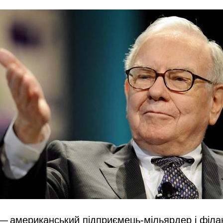
— американський підприємець-мільярдер і філа