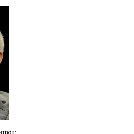
нтроп;