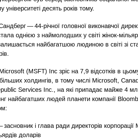
 університеті десять років тому.
Сандберг — 44-річної головної виконавчої дирек
стала однією з наймолодших у світі жінок-мільяр
 залишається найбагатшою людиною в світі зі ст
рів.
Microsoft (MSFT) Inc зріс на 7,9 відсотків в цьом
йбільших холдингів, в тому числі Microsoft, Canad
epublic Services Inc., на які припадає майже 4 м
инг найбагатших людей планети компанії Bloom
ом:
 засновник і глава ради директорів корпорації
ьярдів доларів