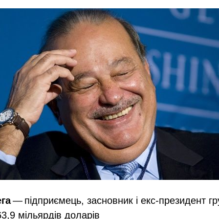
ега
— підприємець, засновник і екс-президент гр
 63,9 мільярдів доларів