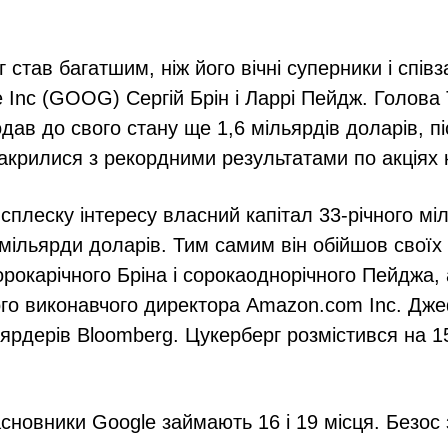
 став багатшим, ніж його вічні суперники і спів
e Inc (GOOG) Сергій Брін і Ларрі Пейдж. Голова
дав до свого стану ще 1,6 мільярдів доларів, пі
закрилися з рекордними результатами по акціях 
сплеску інтересу власний капітал 33-річного мі
 мільярди доларів. Тим самим він обійшов свої
орокарічного Бріна і сорокаоднорічного Пейджа,
ого виконавчого директора Amazon.com Inc. Дж
ьярдерів Bloomberg. Цукерберг розмістився на 15
асновники Google займають 16 і 19 місця. Безос