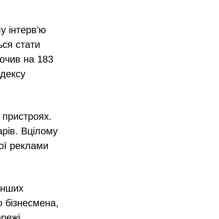
у інтерв’ю
ься стати
очив на 183
ндексу
 пристроях.
арів. Вцілому
вої реклами
інших
о бізнесмена,
ережі