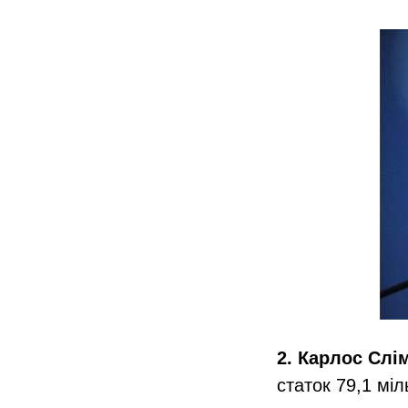
2. Карлос Слі
статок 79,1 мі