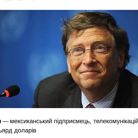
м
— мексиканський підприємець, телекомунікацій
льярд доларів