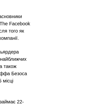
засновники
 The Facebook
сля того як
компанії.
льярдера
х найближчих
 а також
еффа Безоса
 місці
 займає 22-