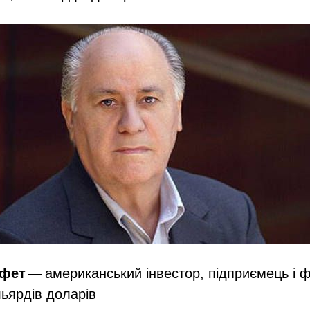
ффет
— американський інвестор, підприємець і ф
льярдів доларів