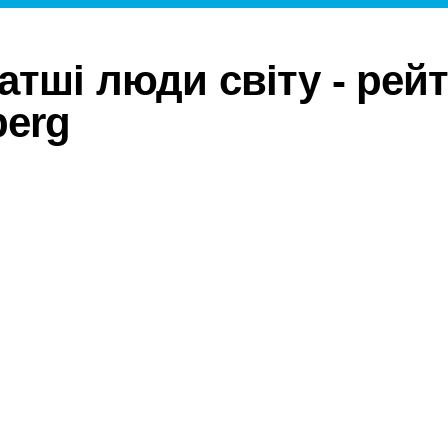
атші люди світу - рей
erg