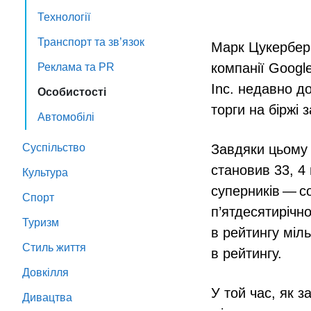
Технології
Транспорт та зв’язок
Марк Цукерберг
компанії Googl
Реклама та PR
Inc. недавно до
Особистості
торги на біржі 
Автомобілі
Суспільство
Завдяки цьому 
становив 33, 4
Культура
суперників — с
Спорт
п’ятдесятирічн
Туризм
в рейтингу міл
Стиль життя
в рейтингу.
Довкілля
У той час, як з
Дивацтва