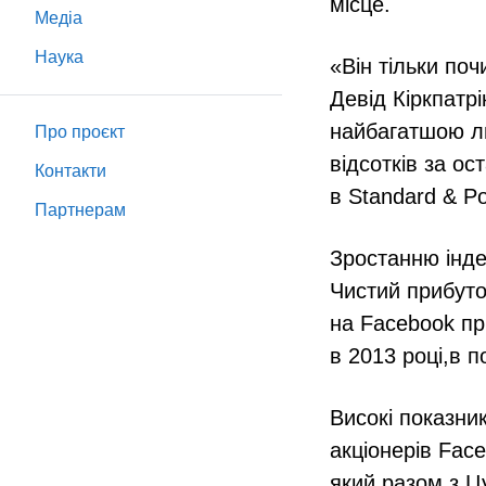
місце.
Медіа
Наука
«Він тільки по
Девід Кіркпатрі
найбагатшою лю
Про проєкт
відсотків за ос
Контакти
в Standard & Po
Партнeрам
Зростанню інде
Чистий прибуток
на Facebook пр
в 2013 році,в п
Високі показни
акціонерів Face
який разом з Ц