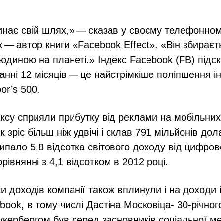
чинає свій шлях,» — сказав у своєму телефонном
к — автор книги «Facebook Effect». «Він збираєт
диною на планеті.» Індекс Facebook (FB) підск
танні 12 місяців — це найстрімкіше поліпшення і
or’s 500.
ксу сприяли прибутку від реклами на мобільних
 зріс більш ніж удвічі і склав 791 мільйонів дол
ипало 5,8 відсотка світового доходу від цифро
орівнянні з 4,1 відсотком в 2012 році.
ки доходів компанії також вплинули і на доходи 
book, в тому числі Дастіна Московіца- 30-річног
укербергом був серед засновників соціальної м