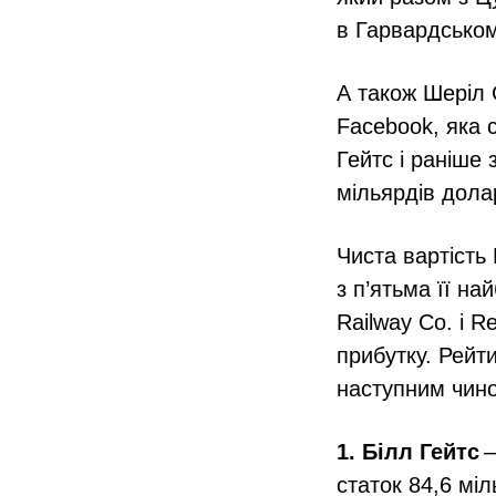
в Гарвардському
А також Шеріл 
Facebook, яка 
Гейтс і раніше
мільярдів дола
Чиста вартість 
з п’ятьма її на
Railway Co. і R
прибутку. Рейт
наступним чин
1. Білл Гейтс
—
статок 84,6 міл