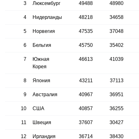
3
Люксембург
49488
48980
4
Нидерланды
48218
34658
5
Норвегия
47535
37048
6
Бельгия
45750
35402
7
Южная
46613
41039
Корея
8
Япония
43211
37113
9
Австралия
40967
36951
10
США
40857
36255
11
Швеция
37607
30427
12
Ирландия
36714
38430