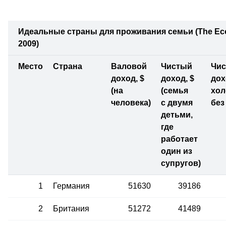
Идеальные страны для проживания семьи (The Ec
2009)
Место
Страна
Валовой
Чистый
Чи
доход, $
доход, $
дох
(на
(семья
хол
человека)
с двумя
без
детьми,
где
работает
один из
супругов)
1
Германия
51630
39186
2
Британия
51272
41489