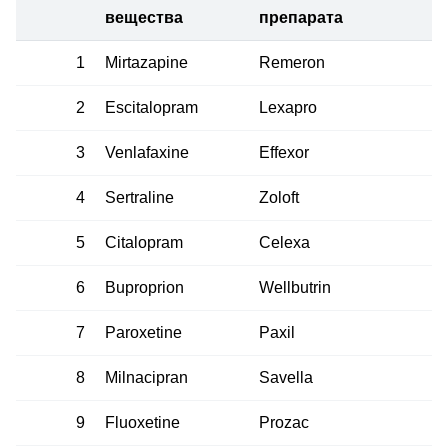
вещества
препарата
1
Mirtazapine
Remeron
2
Escitalopram
Lexapro
3
Venlafaxine
Effexor
4
Sertraline
Zoloft
5
Citalopram
Celexa
6
Buproprion
Wellbutrin
7
Рaroxetine
Paxil
8
Milnacipran
Savella
9
Fluoxetine
Prozac