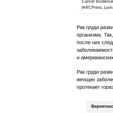
Cancer Incidence
IARCPress, Lyon,
Рак груди разв
организма. Так
после них сле
заболеваемость
и американских
Рак груди разв
женщин заболев
протекает гора
Вероятност