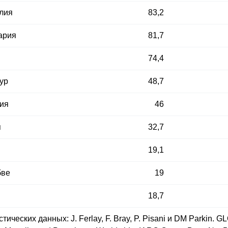
лия
83,2
ария
81,7
74,4
ур
48,7
ия
46
я
32,7
19,1
бве
19
18,7
тических данных: J. Ferlay, F. Bray, P. Pisani и DM Parkin.