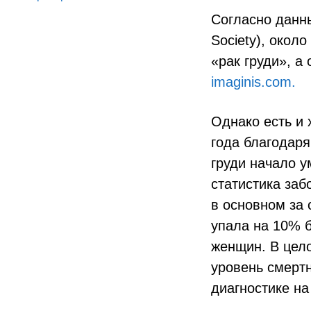
Согласно данн
Society), окол
«рак груди», а
imaginis.com.
Однако есть и 
года благодаря
груди начало у
статистика заб
в основном за 
упала на 10% 
женщин. В цел
уровень смерт
диагностике на