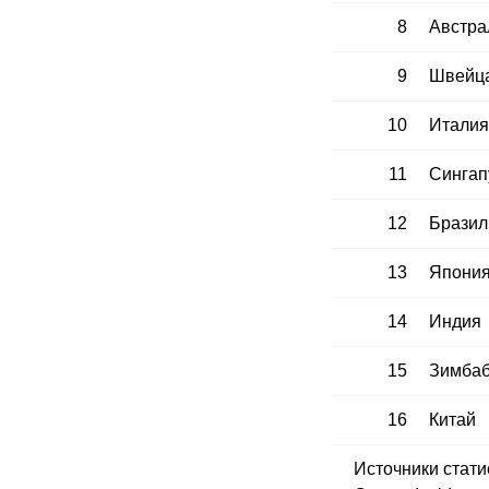
8
Австра
9
Швейц
10
Италия
11
Сингап
12
Бразил
13
Япони
14
Индия
15
Зимба
16
Китай
Источники статис