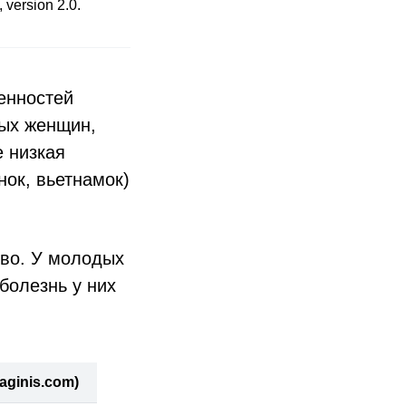
version 2.0.
енностей
лых женщин,
 низкая
нок, вьетнамок)
ово. У молодых
болезнь у них
aginis.com)