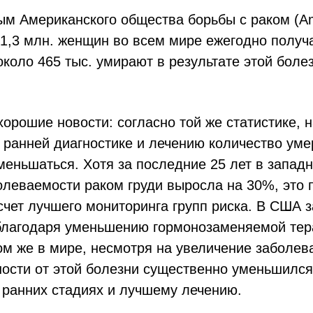
ым Американского общества борьбы с раком (Am
о 1,3 млн. женщин во всем мире ежегодно получ
 около 465 тыс. умирают в результате этой боле
хорошие новости: согласно той же статистике, 
 ранней диагностике и лечению количество уме
меньшаться. Хотя за последние 25 лет в запад
олеваемости раком груди выросла на 30%, это 
счет лучшего мониторинга групп риска. В США 
благодаря уменьшению гормонозаменяемой тер
ом же в мире, несмотря на увеличение заболев
ности от этой болезни существенно уменьшился
 ранних стадиях и лучшему лечению.