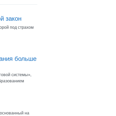
ой закон
порой под страхом
вания больше
говой системы»,
бразованием
, основанный на