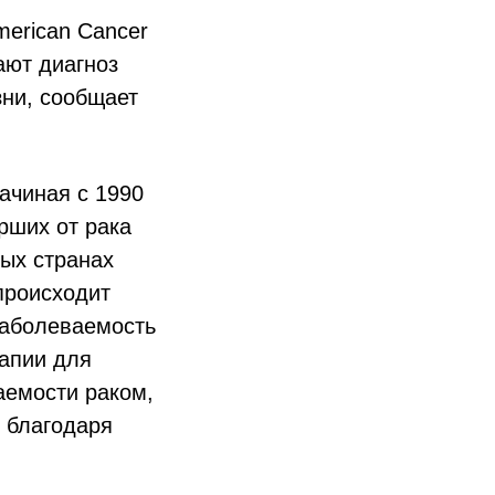
erican Cancer
ают диагноз
зни, сообщает
начиная с 1990
рших от рака
ных странах
происходит
заболеваемость
апии для
аемости раком,
 благодаря