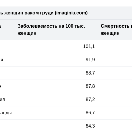
 женщин раком груди (imaginis.com)
а
Заболеваемость на 100 тыс.
Смертность н
женщин
женщин
101,1
ия
91,9
88,7
я
87,8
ия
87,2
ланды
86,7
84,3