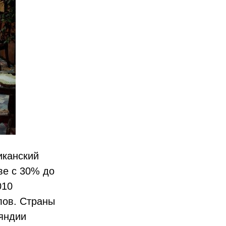
иканский
ве с 30% до
010
лов. Страны
яндии