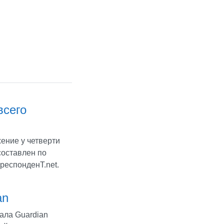
всего
ение у четверти
составлен по
респонденТ.net.
an
ала Guardian