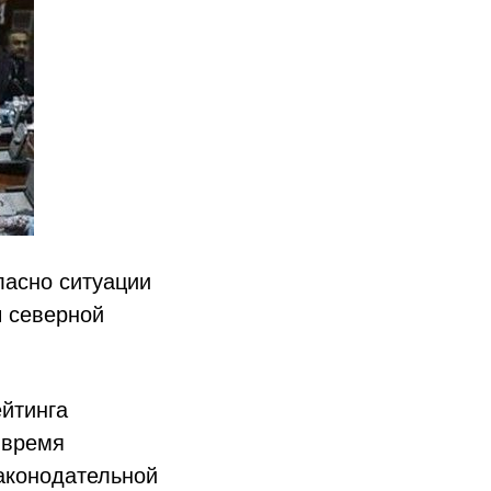
ласно ситуации
ы северной
ейтинга
 время
аконодательной