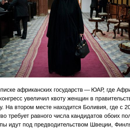
писке африканских государств — ЮАР, где Афр
конгресс увеличил квоту женщин в правительст
у. На втором месте находится Боливия, где с 2
во требует равного числа кандидатов обоих по
пы идут под предводительством Швеции, Финл