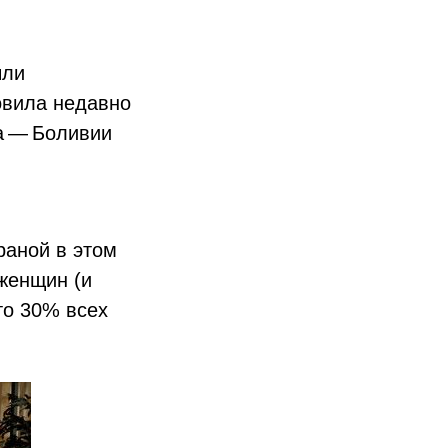
ыли
овила недавно
а — Боливии
раной в этом
 женщин (и
то 30% всех