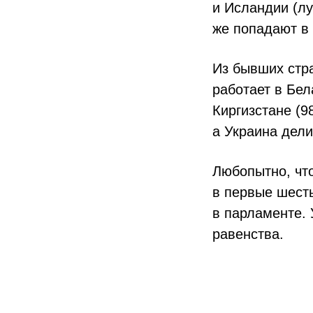
и Исландии (лу
же попадают в
Из бывших стр
работает в Бел
Киргизстане (9
а Украина дели
Любопытно, что
в первые шест
в парламенте. 
равенства.