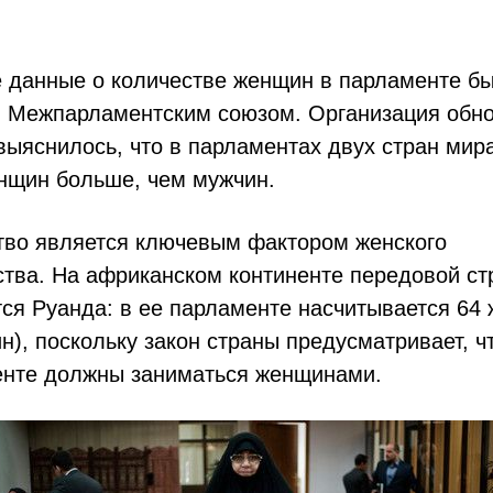
е данные о количестве женщин в парламенте б
 Межпарламентским союзом. Организация обн
выяснилось, что в парламентах двух стран мир
нщин больше, чем мужчин.
тво является ключевым фактором женского
тва. На африканском континенте передовой ст
ся Руанда: в ее парламенте насчитывается 64
н), поскольку закон страны предусматривает, ч
енте должны заниматься женщинами.