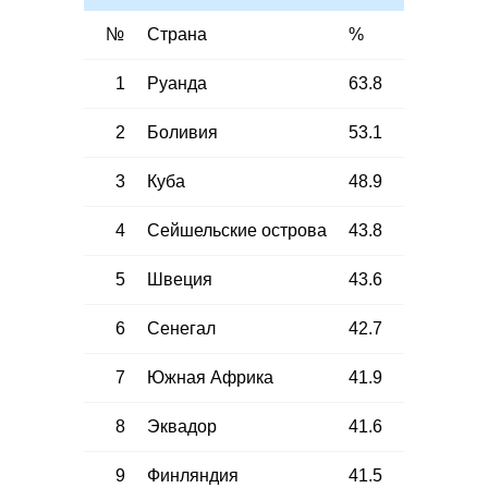
№
Страна
%
1
Руанда
63.8
2
Боливия
53.1
3
Куба
48.9
4
Сейшельские острова
43.8
5
Швеция
43.6
6
Сенегал
42.7
7
Южная Африка
41.9
8
Эквадор
41.6
9
Финляндия
41.5