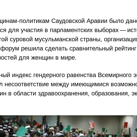
щинам-политикам Саудовской Аравии было дан
ся для участия в парламентских выборах — ис
той суровой мусульманской страны, организац
 форум решила сделать сравнительный рейтинг
ностей для женщин в мире.
ный индекс гендерного равенства Всемирного э
л несоответствие между имеющимися возможн
ин в области здравоохранения, образования, э