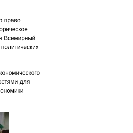
о право
торическое
ия Всемирный
 политических
кономического
остями для
кономики