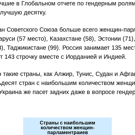
чшие в Глобальном отчете по гендерным ролям 
 лучшую десятку.
ан Советского Союза больше всего женщин-па
аруси (57 место), Казахстане (58), Эстонии (71)
8), Таджикистане (99). Россия занимает 135 мес
т 143 строчку вместе с Иорданией и Индией.
 такие страны, как Алжир, Тунис, Судан и Афг
ьдесят стран с наибольшим количеством женщ
Украина же пасет задних даже в вопросе генде
Страны с наибольшим
количеством женщин-
парламентраиев