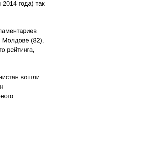
2014 года) так
рламентариев
, Молдове (82),
то рейтинга,
анистан вошли
ин
рного