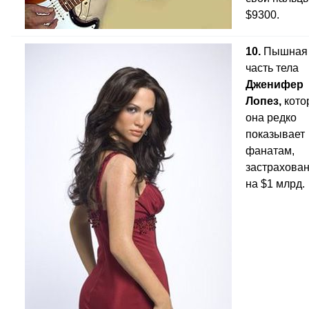
$9300.
10.
Пышная
часть тела
Дженифер
Лопез,
кото
она редко
показывает
фанатам,
застрахова
на $1 млрд.