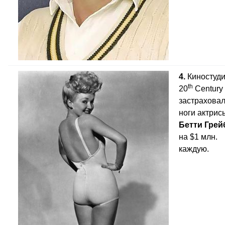
4.
Киностуд
th
20
Century
застрахова
ноги актрис
Бетти Грей
на $1 млн.
каждую.