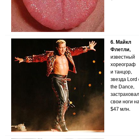
6. Майкл
Флетли,
известный
хореограф
и танцор,
звезда Lord 
the Dance,
застрахова
свои ноги н
$47 млн.