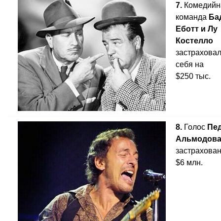
7.
Комедийн
команда
Ба
Еботт и Лу
Костелло
застрахова
себя на
$250 тыс.
8.
Голос
Пе
Альмодов
застрахован
$6 млн.