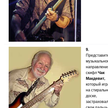
9.
Представит
музыкально
направлени
скифл
Чак
Макдевит,
который игр
на стиральн
доске,
застрахова
свои пальцы