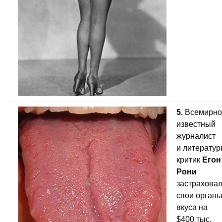
5.
Всемирно
известный
журналист
и литерату
критик
Егон
Рони
застрахова
свои орган
вкуса на
$400 тыс.