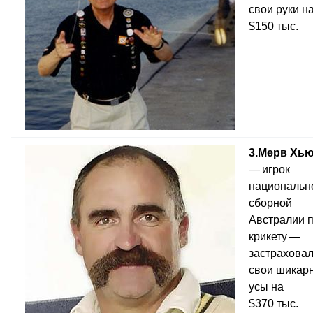
свои руки н
$150 тыс.
3.
Мерв Хь
— игрок
национальн
сборной
Австралии 
крикету —
застрахова
свои шикар
усы на
$370 тыс.