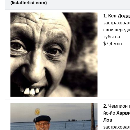
(listafterlist.com)
1. Кен Додд
застрахова
свои перед
зубы на
$7,4 млн.
2.
Чемпион 
йо-йо
Харв
Лов
застрахова