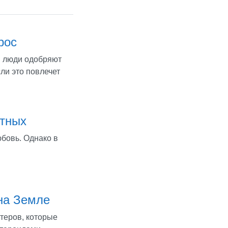
рос
л: люди одобряют
ли это повлечет
отных
бовь. Однако в
на Земле
атеров, которые