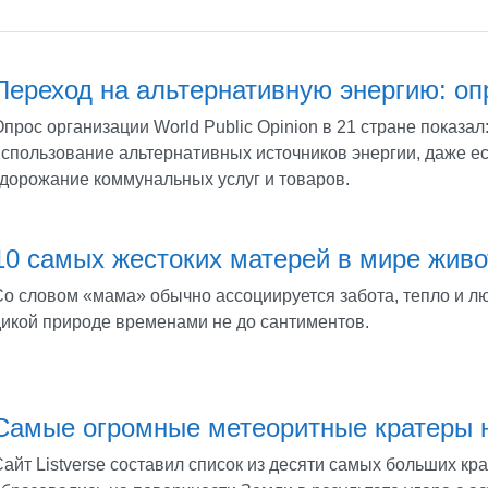
Переход на альтернативную энергию: оп
прос организации World Public Opinion в 21 стране показа
использование альтернативных источников энергии, даже ес
удорожание коммунальных услуг и товаров.
10 самых жестоких матерей в мире жив
Со словом «мама» обычно ассоциируется забота, тепло и лю
дикой природе временами не до сантиментов.
Самые огромные метеоритные кратеры 
айт Listverse составил список из десяти самых больших кр