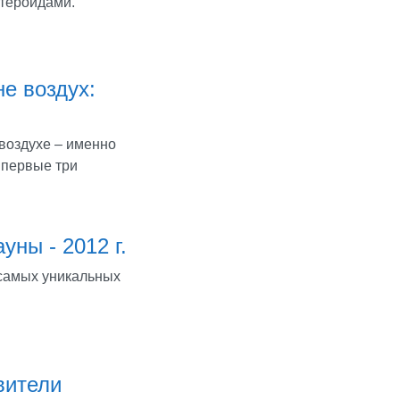
стероидами.
е воздух:
 воздухе – именно
 первые три
ны - 2012 г.
самых уникальных
вители