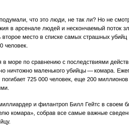
подумали, что это люди, не так ли? Но не смо
ужия в арсенале людей и нескончаемый поток з
 второе место в списке самых страшных убийц 
0 человек.
я в море по сравнению с последствиями действ
но ничтожно маленького убийцы — комара. Ежег
 погибает 725 000 человек, еще 200 миллионов
ми.
миллиардер и филантроп Билл Гейтс в своем б
елю комара», собрав все самые важные сведен
йцу.