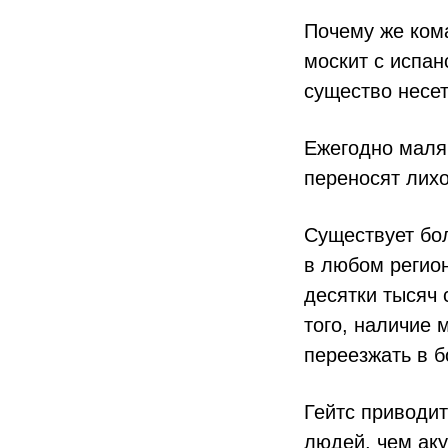
Почему же ком
москит с испан
существо несе
Ежегодно маля
переносят лихо
Существует бо
в любом регион
десятки тысяч 
того, наличие
переезжать в б
Гейтс приводит
людей, чем аку