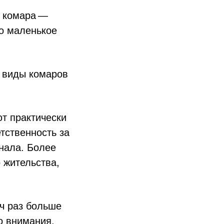
е комара —
то маленькое
е виды комаров
т практически
тственность за
нала. Более
 жительства,
яч раз больше
о внимания.