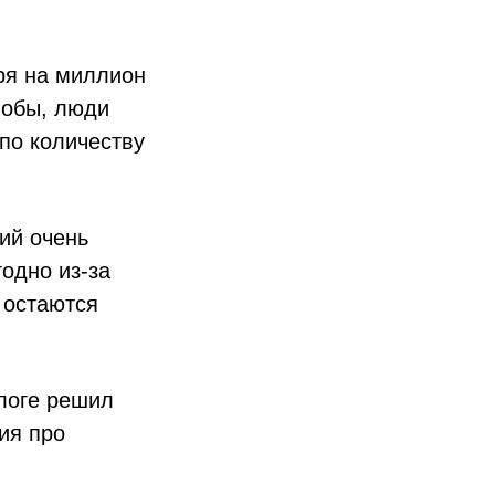
тря на миллион
лобы, люди
по количеству
ий очень
одно из-за
 остаются
логе решил
ия про