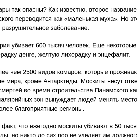
ары так опасны? Как известно, второе названи
ского переводится как «маленькая муха». Но э
т разрушительное заболевание.
рия убивает 600 тысяч человек. Еще некоторы
радку денге, желтую лихорадку и энцефалит.
лее чем 2500 видов комаров, которые проживаю
е мира, кроме Антарктиды. Москиты несут отве
смертей во время строительства Панамского ка
 малярийных зон вынуждает людей менять место
олее благоприятные регионы.
 факт, что ежегодно москиты убивают в 50 тыс
лы, но никто до сих пор не уделяет им должног