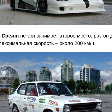
c Datsun
не зря занимает второе место: разгон д
Максимальная скорость – около 200 км/​ч.