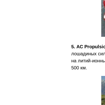
5. AC Propulsi
лошадиных сил
на литий-ионны
500 км.