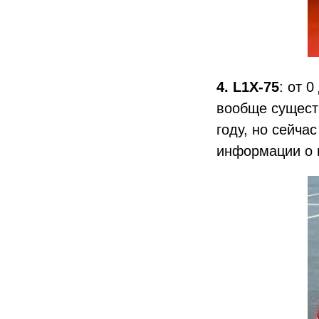
4. L1X-75
: от 
вообще сущест
году, но сейча
информации о н