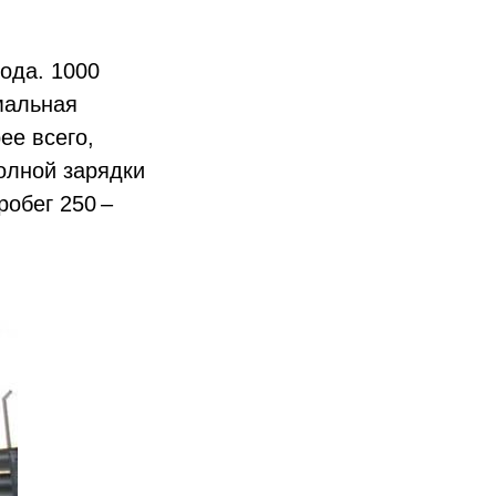
ода. 1000
имальная
ее всего,
олной зарядки
робег 250 –