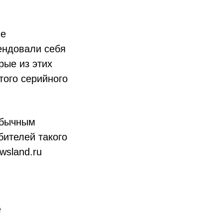
ие
ендовали себя
рые из этих
того серийного
обычным
бителей такого
wsland.ru
е