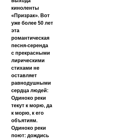
выхода
киноленты
«Призрак». Вот
уже более 50 лет
эта
романтическая
песня-серенда
с прекрасными
лирическими
стихами не
оставляет
равнодушными
сердца людей:
Одиноко реки
текут к морю, да
к морю, к его
объятиям.
Одиноко реки
поют: дождись