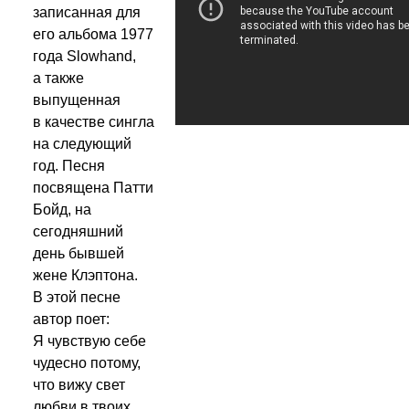
записанная для
его альбома 1977
года Slowhand,
а также
выпущенная
в качестве сингла
на следующий
год. Песня
посвящена Патти
Бойд, на
сегодняшний
день бывшей
жене Клэптона.
В этой песне
автор поет:
Я чувствую себе
чудесно потому,
что вижу свет
любви в твоих