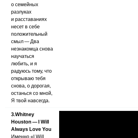
о семейных
разлуках
и расставаниях
несет в себе
положительный
смыл — Два
незнакомца снова
научаться
любить, и я
радуюсь тому, что
открываю тебя
снова, о дорогая,
останься со мной,
Я твой навсегда.
3.Whitney
Houston — I Will
Always Love You
Именно «I Will