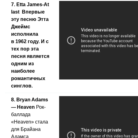
7. Etta James-At
last
Впервые
эту песню Этта
Джеймс
исполнила
в 1962 году. И с
тех пор эта
песня является
одним из
наиболее
романтичных
синглов.
8. Bryan Adams
— Heaven
Рок-
баллада
«Heaven» стала
для Брайана
Адамса