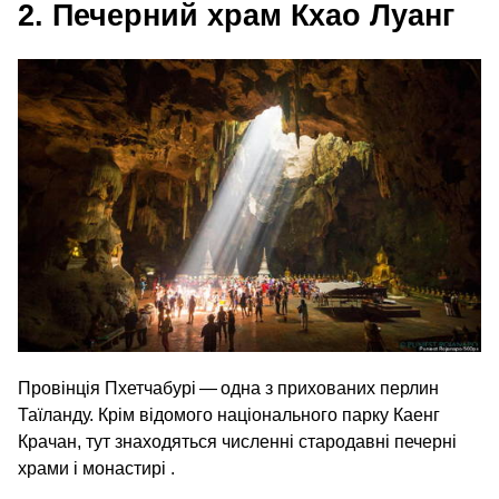
2. Печерний храм Кхао Луанг
Провінція Пхетчабурі — одна з прихованих перлин
Таїланду. Крім відомого національного парку Каенг
Крачан, тут знаходяться численні стародавні печерні
храми і монастирі .