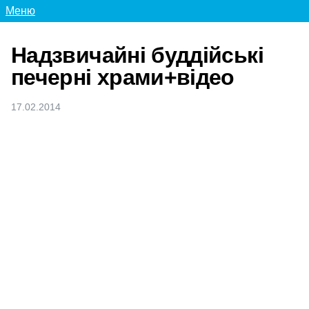
Меню
Надзвичайні буддійські
печерні храми+відео
17.02.2014