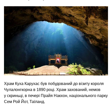
Храм Куха Карухас був побудований до візиту короля
Чулалонгкорна в 1890 році. Храм захований, немов
у скриньці, в печері Прайя Накхон, національного парку
Сем Рой Йот, Таїланд.