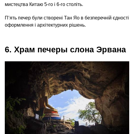
мистецтва Китаю 5‑го і 6‑го століть.
П’ять печер були створені Тан Яо в безперечній єдності
оформлення і архітектурних рішень.
6. Храм печеры слона Эрвана