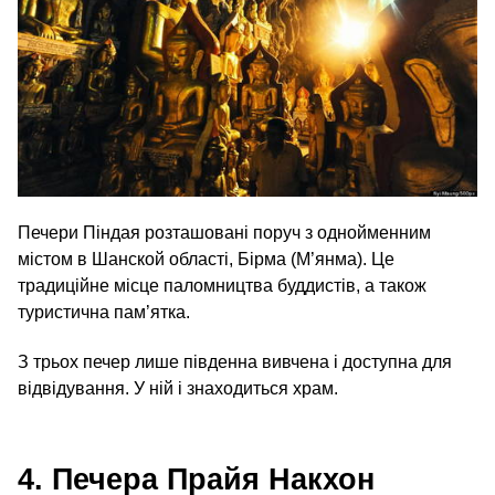
Печери Піндая розташовані поруч з однойменним
містом в Шанской області, Бірма (М’янма). Це
традиційне місце паломництва буддистів, а також
туристична пам’ятка.
З трьох печер лише південна вивчена і доступна для
відвідування. У ній і знаходиться храм.
4. Печера Прайя Накхон