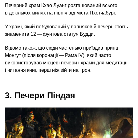
Печерний храм Кхао Луанг розташований всього
в декількох милях на північ від міста Пхетчабурі.
У храмі, який побудований у вапняковій печері, стоїть
знаменита 12 — фунтова статуя Будди.
Відомо також, що сюди частенько приїздив принц
Монгут (після коронації — Рама IV), який часто
використовував місцеві печери і храми для медитації
і читання книг, перш ніж зійти на трон.
3. Печери Піндая