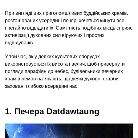
При вигляді цих приголомшливих буддійських храмів,
розташованих усередині печер, хочеться кинути все
і негайно відвідати їх. Самітність подібних місць сприяє
активізації духовних сил віруючих і простих
відвідувачів.
У той час, як у деяких культових спорудах
використовується їх висота і велич, щоб привернути
погляди парафіян до небес, будівельники печерних
храмів немов натякають, що деякі духовні скарби
заховані глибоко всередині нас.
1. Печера Datdawtaung