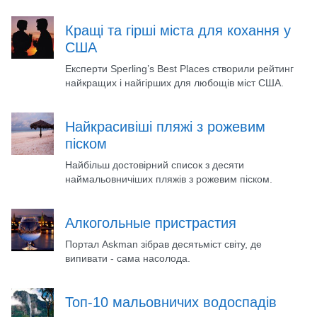
Кращі та гірші міста для кохання у
США
Експерти Sperling’s Best Places створили рейтинг
найкращих і найгірших для любощів міст США.
Найкрасивіші пляжі з рожевим
піском
Найбільш достовірний список з десяти
наймальовничіших пляжів з рожевим піском.
Алкогольные пристрастия
Портал Askman зібрав десятьміст світу, де
випивати - сама насолода.
Топ-10 мальовничих водоспадів