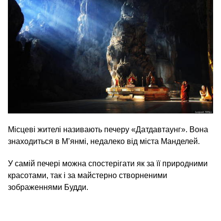
Місцеві жителі називають печеру «Датдавтаунг». Вона
знаходиться в М’янмі, недалеко від міста Манделей.
У самій печері можна спостерігати як за її природними
красотами, так і за майстерно створненими
зображеннями Будди.