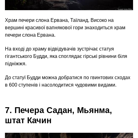
Храм печери слона Ервана, Таїланд. Високо на
вершині красивої вапнякової гори знаходиться храм
печери слона Ервана.
На вході до храму відвідувачів зустрічає статуя
гігантського Будди, яка споглядає гірські рівнини біля
підніжжя.
До статуї Будди можна добратися по гвинтових сходах
в 600 ступенів і насолодитися чудовими видами.
7. Печера Садан, Мьянма,
штат Качин