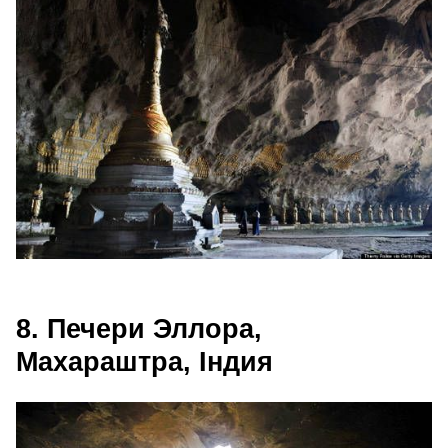
8. Печери Эллора,
Махараштра, Індия