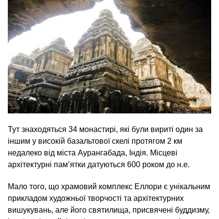
Тут знаходяться 34 монастирі, які були вириті один за
іншим у високій базальтової скелі протягом 2 км
недалеко від міста Аурангабада, Індія. Місцеві
архітектурні пам’ятки датуються 600 роком до н.е.
Мало того, що храмовий комплекс Еллори є унікальним
прикладом художньої творчості та архітектурних
вишукувань, але його святилища, присвячені буддизму,