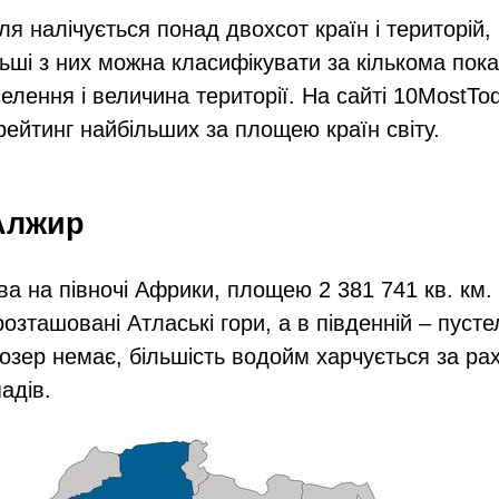
ля налічується понад двохсот країн і територій
льші з них можна класифікувати за кількома пок
селення і величина території. На сайті 10MostTo
рейтинг найбільших за площею країн світу.
 Алжир
а на півночі Африки, площею 2 381 741 кв. км. У
розташовані Атлаські гори, а в південній – пуст
і озер немає, більшість водойм харчується за ра
адів.