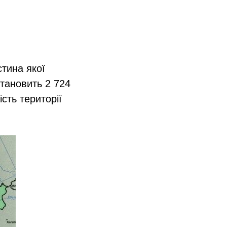
стина якої
становить 2 724
сть території