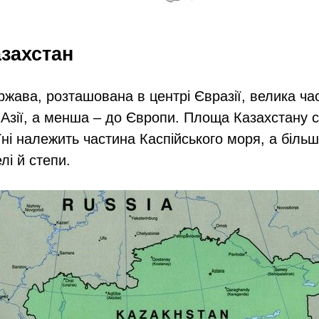
азахстан
ржава, розташована в центрі Євразії, велика ча
 Азії, а менша – до Європи. Площа Казахстану 
їні належить частина Каспійського моря, а більші
лі й степи.