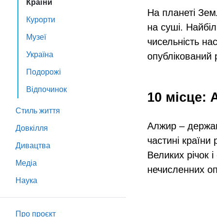
Країни
На планеті Зем
Курорти
на суші. Найбі
Музеї
чисельність на
Україна
опублікований 
Подорожі
Відпочинок
10 місце:
Стиль життя
Алжир – держав
Довкілля
частині країни 
Дивацтва
Великих річок 
Медіа
нечисленних оп
Наука
Про проєкт