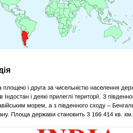
ндія
за площею і друга за чисельністю населення держ
в Індостан і деякі прилеглі території. З південн
війським морем, а з південного сходу – Бенга
еану. Площа держави становить 3 166 414 кв. км.