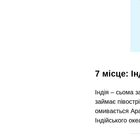
7 місце: І
Індія – сьома 
займає півострі
омивається Ара
Індійського ок