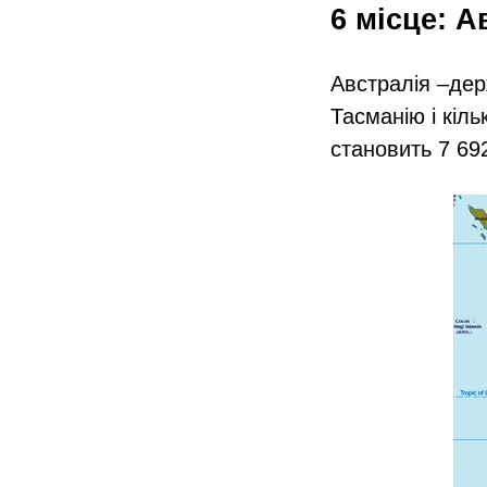
6 місце: А
Австралія –​де
Тасманію і кіль
становить 7 692