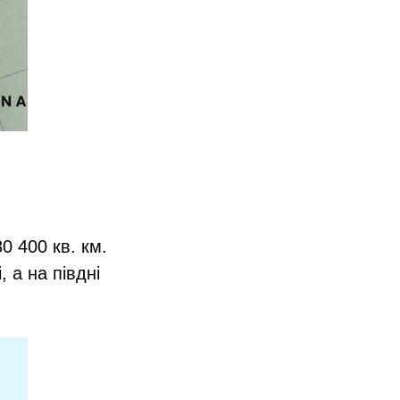
0 400 кв. км.
 а на півдні
.