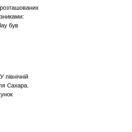
, розташованих
азниками:
day був
 північній
еля Сахара.
хунок