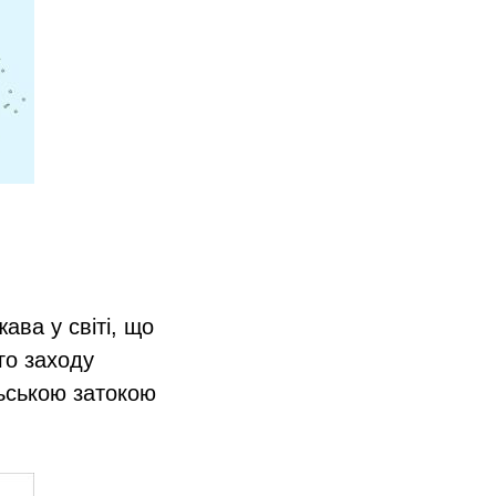
ава у світі, що
ого заходу
льською затокою