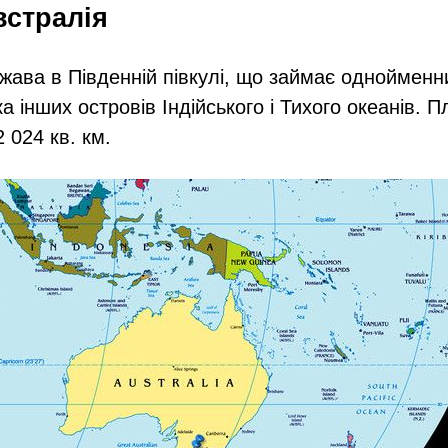
встралія
ржава в Південній півкулі, що займає однойменн
ка інших островів Індійського і Тихого океанів. 
 024 кв. км.