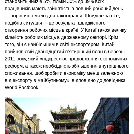
становить нижче 5%, тільки 30% до 39% всіх
працівників мають зайнятість в повний робочий день
— порівняно мало для такої країни. Швидше за все,
подібна ситуація — це результат швидкісного
створення робочих місць в країні. У Китаї також велику
кількість робочих місць в державному секторі. Крім
того, він є найбільшим в світі експортером. Китай
прийняв свій дванадцятий п’ятирічний план в березні
2011 року, який «підкреслює продовження економічних
реформ, а також необхідність збільшення внутрішнього
споживання, щоб зробити економіку менш залежною
від експорту в майбутньому», відповідно до довідника
World Factbook.