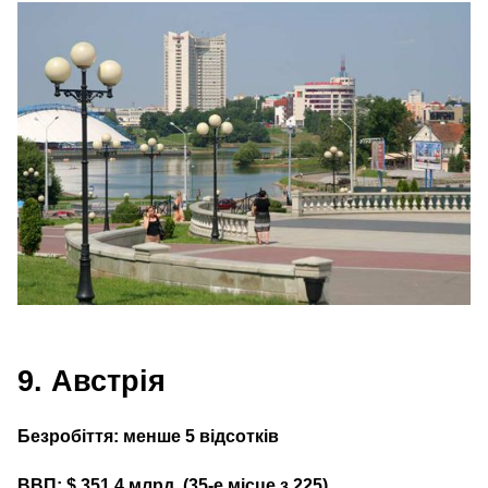
9. Австрія
Безробіття: менше 5 відсотків
ВВП: $ 351,4 млрд. (35‑е місце з 225)