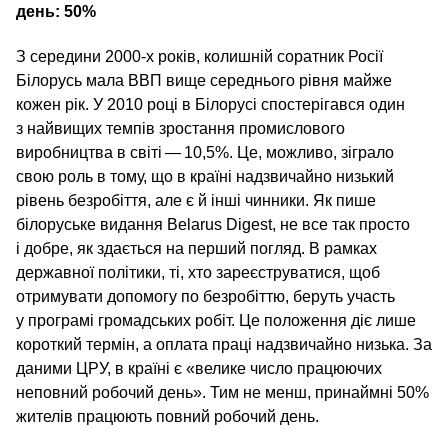
день: 50%
З середини 2000‑х років, колишній соратник Росії
Білорусь мала ВВП вище середнього рівня майже
кожен рік. У 2010 році в Білорусі спостерігався один
з найвищих темпів зростання промислового
виробництва в світі — 10,5%. Це, можливо, зіграло
свою роль в тому, що в країні надзвичайно низький
рівень безробіття, але є й інші чинники. Як пише
білоруське видання Belarus Digest, не все так просто
і добре, як здається на перший погляд. В рамках
державної політики, ті, хто зареєструватися, щоб
отримувати допомогу по безробіттю, беруть участь
у програмі громадських робіт. Це положення діє лише
короткий термін, а оплата праці надзвичайно низька. За
даними ЦРУ, в країні є «велике число працюючих
неповний робочий день». Тим не менш, принаймні 50%
жителів працюють повний робочий день.