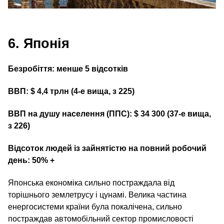
6. Японія
Безробіття: менше 5 відсотків
ВВП: $ 4,4 трлн (4‑е вища, з 225)
ВВП на душу населення (ППС): $ 34 300 (37‑е вища,
з 226)
Відсоток людей із зайнятістю на повний робочий
день: 50% +
Японська економіка сильно постраждала від
торішнього землетрусу і цунамі. Велика частина
енергосистеми країни була покалічена, сильно
постраждав автомобільний сектор промисловості