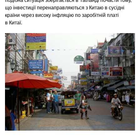
подібна ситуація зберігається в Таїланді почасти тому,
що інвестиції перенаправляються з Китаю в сусідні
країни через високу інфляцію по заробітній платі
в Китаї.