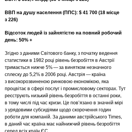
ВВП на душу населення (ППС): $ 41 700 (18 місце
з 226)
Відсоток людей із зайнятістю на повний робочий
день: 50% +
Згідно з даними Світового банку, з початку ведення
статистики в 1982 році рівень безробіття в Австрії
тримається нижче 5% — за винятком незначного
сплеску до 5,2% в 2006 році. Австрія — країна
з високорозвиненою ринковою економікою, яка
процвітає в сфері послуг і промисловому секторах. Тут
реєструють низький рівень безробіття в останні роки,
в тому числі під час кризи. Це пов’язано в значній мірі
з урядовими субсидіями щодо скорочення годин
роботи для компаній. За даними австрійського Times,
в даний час країна має найнижчий рівень безробіття
серед всіх країн ЄС.