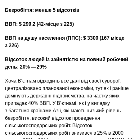
Безробіття: менше 5 відсотків
ВВП: $ 299,2 (42-місце з 225)
ВВП на душу населення (ППС): $ 3300 (167 місце
з 226)
Відсоток людей із зайнятістю на повний робочий
день: 20% — 29%
Хоча В’єтнам відходить все далі від своєї суворої,
централізовано планованої економіки, тут як і раніше
домінують державні підприємства, на частку яких
припадає 40% ВВП. У В’єтнамі, як і у випадку
з багатьма країнами Азії, які мають низький рівень
безробіття, високий відсоток проведення
сільськогосподарських робіт. Відсоток
сільськогосподарських робіт знизився з 25% в 2000