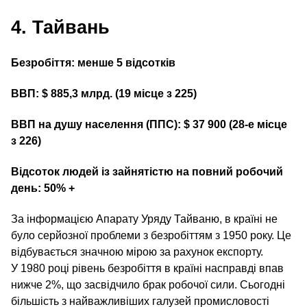
4. Тайвань
Безробіття: менше 5 відсотків
ВВП: $ 885,3 млрд. (19 місце з 225)
ВВП на душу населення (ППС): $ 37 900 (28‑е місце
з 226)
Відсоток людей із зайнятістю на повний робочий
день: 50% +
За інформацією Апарату Уряду Тайваню, в країні не
було серйозної проблеми з безробіттям з 1950 року. Це
відбувається значною мірою за рахунок експорту.
У 1980 році рівень безробіття в країні насправді впав
нижче 2%, що засвідчило брак робочої сили. Сьогодні
більшість з найважливіших галузей промисловості