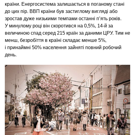
країни. Енергосистема залишається в поганому стані
до цих пір. ВВП країни був застиглому вигляді або
зростав дуже низькими темпами останні п’ять років.
У минулому році він скоротився на 0,5%, 14‑й за
величиною спад серед 215 країн за даними ЦРУ. Тим не
менш, безробіття в країні складає менше 5%,
і принаймні 50% населення зайняті повний робочий
день.