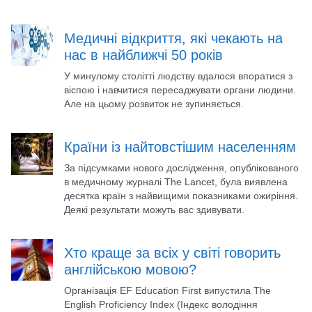
Медичні відкриття, які чекають на
нас в найближчі 50 років
У минулому столітті людству вдалося впоратися з
віспою і навчитися пересаджувати органи людини.
Але на цьому розвиток не зупиняється.
Країни із найтовстішим населенням
За підсумками нового дослідження, опублікованого
в медичному журналі The Lancet, була виявлена
десятка країн з найвищими показниками ожиріння.
Деякі результати можуть вас здивувати.
Хто краще за всіх у світі говорить
англійською мовою?
Організація EF Education First випустила The
English Proficiency Index (Індекс володіння