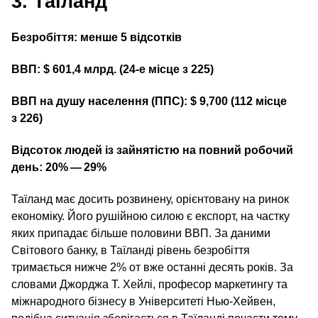
3. Таїланд
Безробіття: менше 5 відсотків
ВВП: $ 601,4 млрд. (24‑е місце з 225)
ВВП на душу населення (ППС): $ 9,700 (112 місце
з 226)
Відсоток людей із зайнятістю на повний робочий
день: 20% — 29%
Таїланд має досить розвинену, орієнтовану на ринок
економіку. Його рушійною силою є експорт, на частку
яких припадає більше половини ВВП. За даними
Світового банку, в Таїланді рівень безробіття
тримається нижче 2% от вже останні десять років. За
словами Джорджа Т. Хейлі, професор маркетингу та
міжнародного бізнесу в Університеті Нью-Хейвен,