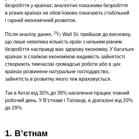
безробіття у країнах; аналогічні показники безробіття
в різних країнах не обов’язково означають стабільний
і гарний економічний розвиток.
24
Після аналізу даних,
⁄
Wall St. прийшов до висновку,
7
що лише невелика кількість країн з низьким рівнем
безробіття насправді має здорову економіку. У багатьох
країнах зі слабкою економікою видимість зайнятості
створюють тимчасові громадські роботи або в цих
країнах розвинене натуральне господарство,
зайнятість в розвитку якого теж враховується.
Так в Китаї від 30% до 39% населення працює повний
робочий день. У В’єтнамі і Таїланді, в діапазоні від 20%
до 29%.
1. В’єтнам