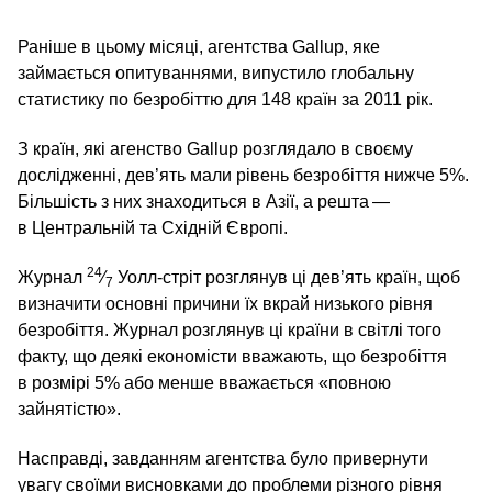
Раніше в цьому місяці, агентства Gallup, яке
займається опитуваннями, випустило глобальну
статистику по безробіттю для 148 країн за 2011 рік.
З країн, які агенство Gallup розглядало в своєму
дослідженні, дев’ять мали рівень безробіття нижче 5%.
Більшість з них знаходиться в Азії, а решта —
в Центральній та Східній Європі.
24
Журнал
⁄
Уолл-стріт розглянув ці дев’ять країн, щоб
7
визначити основні причини їх вкрай низького рівня
безробіття. Журнал розглянув ці країни в світлі того
факту, що деякі економісти вважають, що безробіття
в розмірі 5% або менше вважається «повною
зайнятістю».
Насправді, завданням агентства було привернути
увагу своїми висновками до проблеми різного рівня