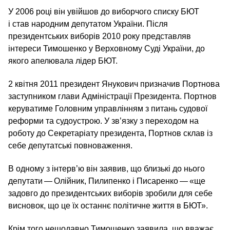
У 2006 році він увійшов до виборчого списку БЮТ
і став народним депутатом України. Після
президентських виборів 2010 року представляв
інтереси Тимошенко у Верховному Суді України, до
якого апелювала лідер БЮТ.
2 квітня 2011 президент Янукович призначив Портнова
заступником глави Адміністрації Президента. Портнов
керуватиме Головним управлінням з питань судової
реформи та судоустрою. У зв’язку з переходом на
роботу до Секретаріату президента, Портнов склав із
себе депутатські повноваження.
В одному з інтерв’ю він заявив, що близькі до нього
депутати — Олійник, Пилипенко і Писаренко — «ще
задовго до президентських виборів зробили для себе
висновок, що це їх останнє політичне життя в БЮТ».
Крім того нещодавно Тимошенко заявила, що вважає