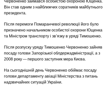
Червоненко займався особистою охороною Ющенка.
Він став одним з найближчих соратників майбутнього
президента.
Після перемоги Помаранчевої революції його було
призначено начальником особистої охорони Ющенка
та Міністром транспорту і зв’язку в уряді Тимошенко.
Після розпуску уряду Тимошенко Червоненко зайняв
посаду голови Запорізької облдержадміністрації, а з
2008 року — першого заступник мера Києва.
На сьогоднішній день Червоненко обіймає посаду
голови департаменту авіації Міністерства з питань
надзвичайних ситуацій України.