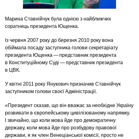
Марина Ставнійчук була однією з найближчих
соратниць президента Ющенка.
Із червня 2007 року до березня 2010 року вона
обіймала посаду заступника голови секретаріату
президента Ющенка — представник президента
в Конституційному Суді — представник президента
в ЦВК.
У квітні 2011 року Янукович призначив Ставнійчук
заступником голови своєї Адміністрації.
«Президент сказав, що він вважає за необхідне Україну
розвивати в європейському цивілізованому напрямку.
І звичайно, що коли мова йде про демократичну
державу, коли мова йде про розбудову правової
держави, я як член Венеціанської комісії, просто не