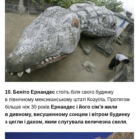
10. Беніто Ернандес
стоїть біля свого будинку
в північному мексиканському штаті Коауїла. Протягом
більше ніж 30 років
Ернандес і його сім’я жили
в дивному, висушенному сонцем і вітром будинку
з цегли і дахом, яким слугувала величезна скеля
.