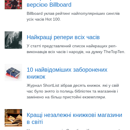
версією Billboard
Billboard уклав рейтинг найпопулярніших синглів
усіх часів Hot 100.
Найкращі репери всіх часів
У статті представлений список найкращих реп-
виконавців всіх часів і народів, на думку TheTopTen.
10 найвідоміших заборонених
книжок
Журнал ShortList зібрав десять книжок. які у свій
час було знято із полиць бібліотек та магазинів і
замінено на більш пристойні екземпляри.
Кращі незалежні книжкові магазини
в світі