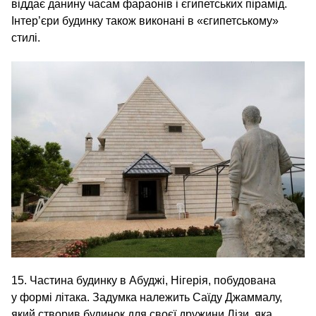
віддає данину часам фараонів і єгипетських пірамід.
Інтер’єри будинку також виконані в «єгипетському»
стилі.
15. Частина будинку в Абуджі, Нігерія, побудована
у формі літака. Задумка належить Саїду Джаммалу,
який створив будинок для своєї дружини Лізи, яка