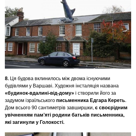
8.
Ця будова вклинилось між двома існуючими
будівлями у Варшаві. Художня інсталяція названа
«будинок-вдалині-від-дому»
і створили його за
задумом ізраїльського
письменника Едгара Кереть
.
Дом всього 90 сантиметрів завширшки,
є своєрідним
увічненням пам’яті родини батьків письменника,
які загинули у Голокості.