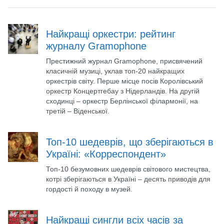
Найкращі оркестри: рейтинг
журналу Gramophone
Престижний журнал Gramophone, присвячений
класичній музиці, уклав топ-20 найкращих
оркестрів світу. Перше місце посів Королівський
оркестр Концертгебау з Нідерландів. На другій
сходинці – оркестр Берлінської філармонії, на
третій – Віденської.
Топ-10 шедеврів, що зберігаються в
Україні: «Корреспондент»
Топ-10 безумовних шедеврів світового мистецтва,
котрі зберігаються в Україні – десять приводів для
гордості й походу в музей.
Найкращі сингли всіх часів за