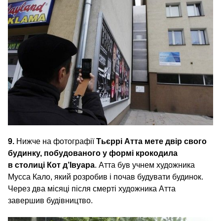
9.
Нижче на фотографії
Тьєррі Атта мете двір свого
будинку, побудованого у формі крокодила
в столиці Кот д’Івуара
. Атта був учнем художника
Мусса Кало, який розробив і почав будувати будинок.
Через два місяці після смерті художника Атта
завершив будівництво.