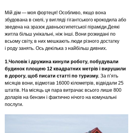
Мій дім — моя фортеця! Особливо, якщо вона
збудована в скелі, у вигляді гігантського крокодила або
зведена на зразок давньоєгипетської піраміди.Деякі
житла більш унікальні, ніж інші. Вони розкидані по
всьому світу, в них мешкають люди різного достатку
і роду занять. Ось декілька з найбільш дивних.
1.
Чоловік і дружина кинули роботу, побудували
будинок площею 12 квадратних метрів і вирушили
в дорогу, щоб писати статті по туризму.
За п’ять
місяців вони, відмотав 16000 кілометрів, відвідали 25
штатів. На місяць ця пара витрачає всього лише 800
доларів на бензин і фактично нічого на комунальні
послуги.