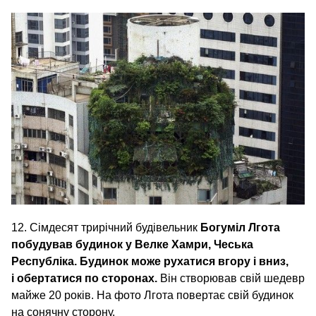
12. Сімдесят трирічний будівельник
Богуміл Лгота
побудував будинок у Велке Хамри, Чеська
Республіка. Будинок може рухатися вгору і вниз,
і обертатися по сторонах.
Він створював свій шедевр
майже 20 років. На фото Лгота повертає свій будинок
на сонячну сторону.